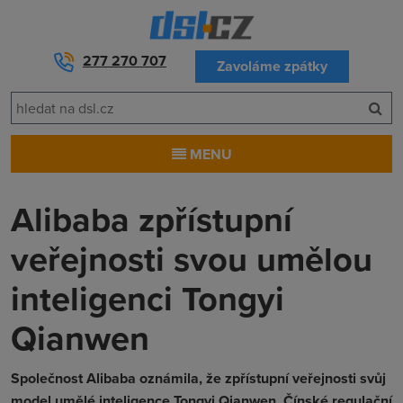
277 270 707
Zavoláme zpátky
MENU
Alibaba zpřístupní
veřejnosti svou umělou
inteligenci Tongyi
Qianwen
Společnost Alibaba oznámila, že zpřístupní veřejnosti svůj
model umělé inteligence Tongyi Qianwen. Čínské regulační