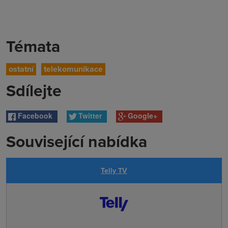
Témata
ostatní
telekomunikace
Sdílejte
Facebook
Twitter
Google+
Související nabídka
Telly TV