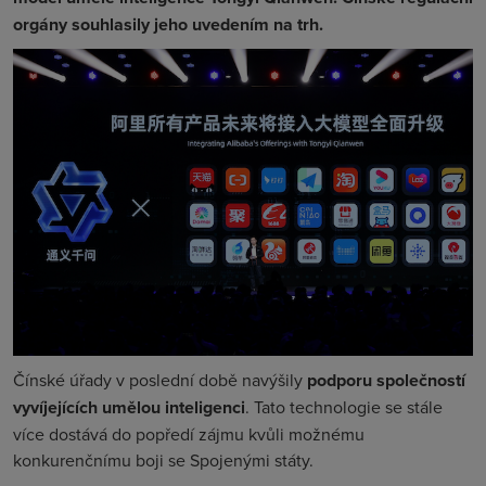
orgány souhlasily jeho uvedením na trh.
Čínské úřady v poslední době navýšily
podporu společností
vyvíjejících umělou inteligenci
. Tato technologie se stále
více dostává do popředí zájmu kvůli možnému
konkurenčnímu boji se Spojenými státy.