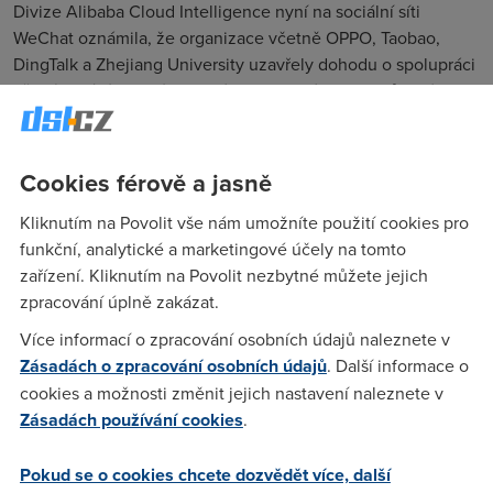
Divize Alibaba Cloud Intelligence nyní na sociální síti
WeChat oznámila, že organizace včetně OPPO, Taobao,
DingTalk a Zhejiang University uzavřely dohodu o spolupráci
při trénování vlastních velkých jazykových modelů a vývoji
aplikací jazykových modelů založených na Tongyi Qianwen.
V příspěvku na WeChat se rovněž píše, že v blízké
Cookies férově a jasně
budoucnosti bude k dispozici open source verze velkého
jazykového modelu pro
bezplatné komerční využití širokou
Kliknutím na Povolit vše nám umožníte použití cookies pro
veřejností
.
funkční, analytické a marketingové účely na tomto
Spoluzakladatel skupiny Alibaba Eddie Wu prohlásil, že
zařízení. Kliknutím na Povolit nezbytné můžete jejich
umělá inteligence bude
středobodem budoucí strategie
zpracování úplně zakázat.
skupiny Alibaba.
Více informací o zpracování osobních údajů naleznete v
"Pokud nebudeme držet krok se změnami éry AI, budeme
Zásadách o zpracování osobních údajů
. Další informace o
vytlačeni,"
prohlásil Wu.
cookies a možnosti změnit jejich nastavení naleznete v
Zásadách používání cookies
.
Společnost poprvé představila model Tongyi Qianwen v
dubnu a uvedla, že postupně bude integrován do všech
Pokud se o cookies chcete dozvědět více, další
jejích obchodních aplikací.