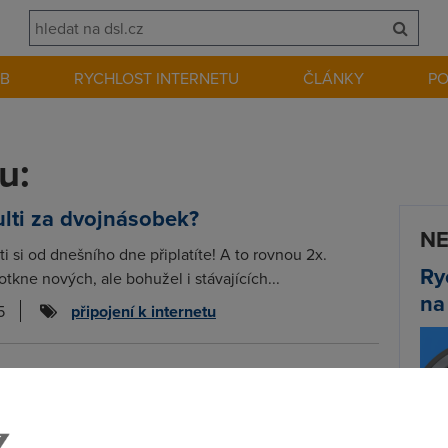
EB
RYCHLOST INTERNETU
ČLÁNKY
P
u:
lti za dvojnásobek?
NE
i si od dnešního dne připlatíte! A to rovnou 2x.
Ry
tkne nových, ale bohužel i stávajících...
na
5
připojení k internetu
s multidimenzí
znamenali, že operátor O2 se poslední dobou chlubí
nálem O2 Sport. Je opravdu tak dobrý...