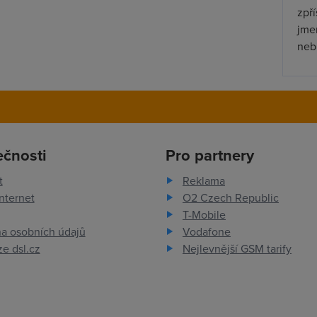
zpř
jmen
nebu
ečnosti
Pro partnery
t
Reklama
nternet
O2 Czech Republic
T-Mobile
a osobních údajů
Vodafone
e dsl.cz
Nejlevnější GSM tarify