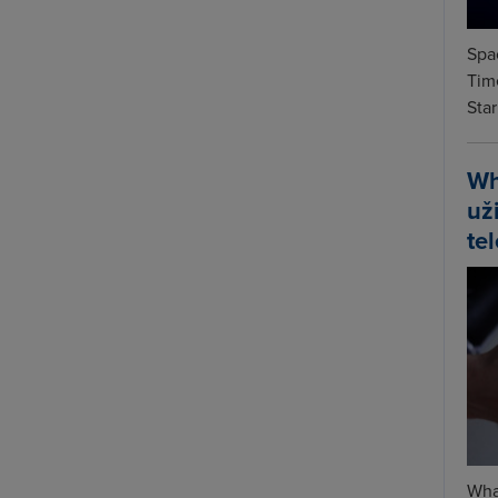
Spa
Time
Star
Wh
už
te
Wha