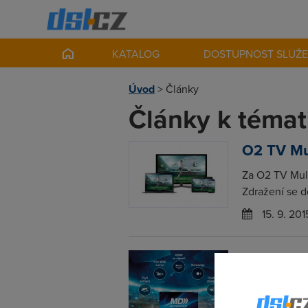
KATALOG
DOSTUPNOST SLUŽ
Úvod
>
Články
Články k témat
O2 TV Mu
Za O2 TV Mult
Zdražení se do
15. 9. 201
O2 Sport 
Jistě jste za
svým novým ka