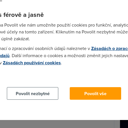
5
telekomunikace
 férově a jasně
Wi-F
na Povolit vše nám umožníte použití cookies pro funkční, analyti
…
«
1
10
11
12
13
14
Prů
vé účely na tomto zařízení. Kliknutím na Povolit nezbytné můžet
mez
 úplně zakázat.
Podí
mací o zpracování osobních údajů naleznete v
Zásadách o zprac
údajů
. Další informace o cookies a možnosti změnit jejich nastav
St
 v
Zásadách používání cookies
.
pr
tar
 cookies chcete dozvědět více, další podrobnosti najdete na t
Povolit nezbytné
Povolit vše