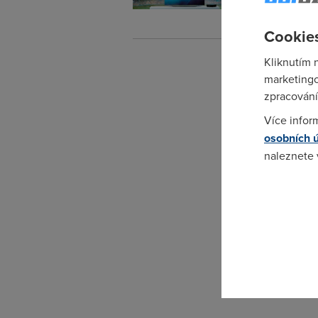
27. 8. 201
Cookies
Kliknutím 
marketingo
zpracování
Více infor
osobních 
naleznete
Pokud se o
odkazu.