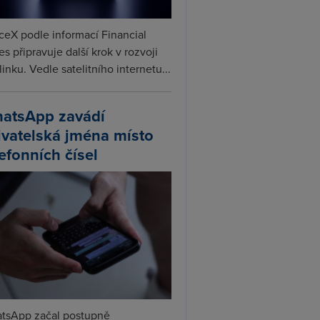
ceX podle informací Financial
s připravuje další krok v rozvoji
linku. Vedle satelitního internetu...
atsApp zavádí
ivatelská jména místo
lefonních čísel
tsApp začal postupně