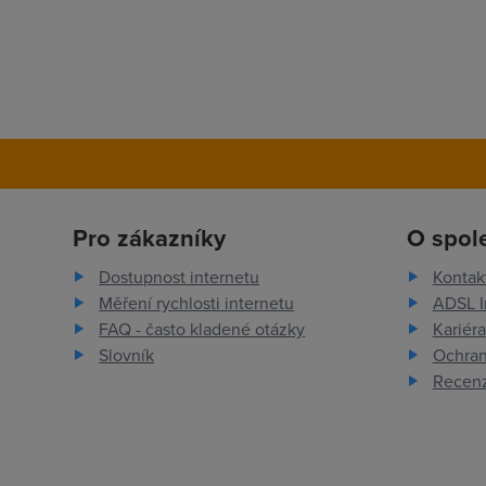
Pro zákazníky
O spol
Dostupnost internetu
Kontak
Měření rychlosti internetu
ADSL I
FAQ - často kladené otázky
Kariéra
Slovník
Ochran
Recenz