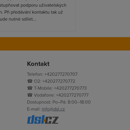
ístupňovat podporu uživatelských
. Při předávání kontaktu tak už
de nutné sdílet...
Kontakt
Telefon: +420277270707
☎ O2: +420277270772
☎ T-Mobile: +420277270773
☎ Vodafone: +420277270777
Dostupnost: Po–Pá: 8:00–18:00
E-mail:
info@dsl.cz