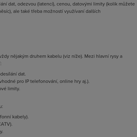
lání dat, odezvou (latencí), cenou, datovými limity (kolik můžete
síc), ale také třeba možností využívaní dalších
 vždy nějakým druhem kabelu (viz níže). Mezi hlavní rysy a
:
desílání dat.
vhodné pro IP telefonování, online hry aj.).
ové limity.
u:
fonní kabely).
CATV).
y.