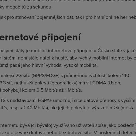
tky megabitů za sekundu.
jak pro stahování objemnějších dat, tak i pro hraní online her ne
ternetové připojení
spělými státy je mobilní internetové připojení v Česku stále v jaké
i sítěmi není stále natolik husté, aby rychlý mobilní internet byl
čímž padá jeho hlavní výhoda: vysoká mobilita.
pomalejší 2G sítě (GPRS/EDGE) s průměrnou rychlostí kolem 140
3G síť, nejhustší pokrytí (geograficky) má síť CDMA (U:fon,
i pohybují kolem 0,5 Mbit/s až 1 Mbit/s.
MTS s nadstavbami HSPA+ umožňují sice datové přenosy s vyšším
t/s, resp. až 42 Mbit/s), ale jejich pokrytí je výrazně nižší (města 
internetu bývá (či bývalo) využíváno uživateli spíše jako poslední
ahrazuje pevné drátové nebo bezdrátové sítě. V posledních letec