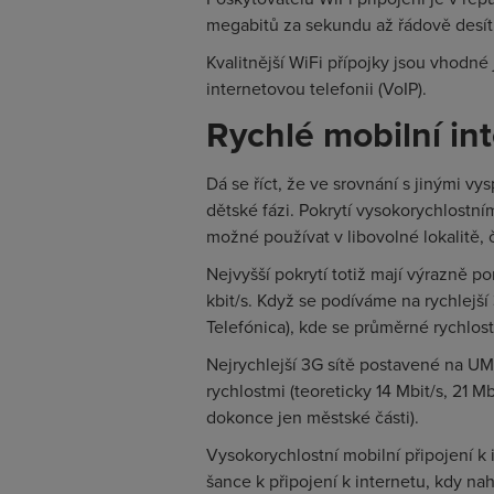
megabitů za sekundu až řádově desí
Kvalitnější WiFi přípojky jsou vhodné 
internetovou telefonii (VoIP).
Rychlé mobilní in
Dá se říct, že ve srovnání s jinými vy
dětské fázi. Pokrytí vysokorychlostním
možné používat v libovolné lokalitě, 
Nejvyšší pokrytí totiž mají výrazně 
kbit/s. Když se podíváme na rychlejší 
Telefónica), kde se průměrné rychlost
Nejrychlejší 3G sítě postavené na U
rychlostmi (teoreticky 14 Mbit/s, 21 Mbi
dokonce jen městské části).
Vysokorychlostní mobilní připojení k 
šance k připojení k internetu, kdy n