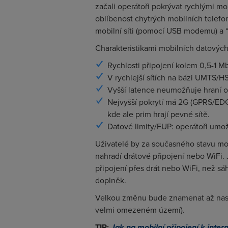
začali operátoři pokrývat rychlými mo
oblíbenost chytrých mobilních telefon
mobilní síti (pomocí USB modemu) a 
Charakteristikami mobilních datových 
Rychlosti připojení kolem 0,5-1 Mb
V rychlejší sítích na bázi UMTS/H
Vyšší latence neumožňuje hraní o
Nejvyšší pokrytí má 2G (GPRS/EDG
kde ale prim hrají pevné sítě.
Datové limity/FUP: operátoři umo
Uživatelé by za současného stavu mob
nahradí drátové připojení nebo WiFi.
připojení přes drát nebo WiFi, než sá
doplněk.
Velkou změnu bude znamenat až nasaze
velmi omezeném území).
TIP:
Jak na mobilní připojení k intern