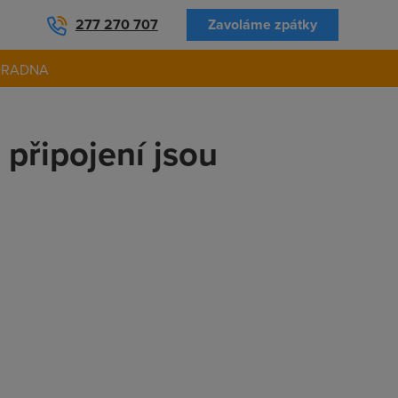
277 270 707
Zavoláme zpátky
ORADNA
 připojení jsou