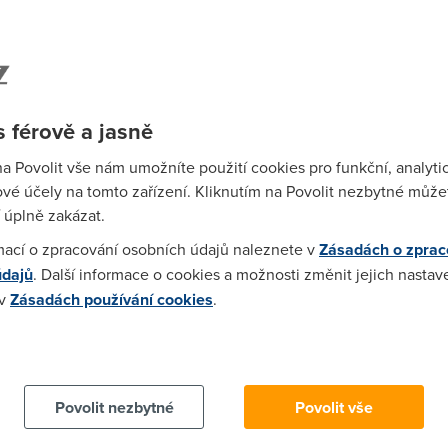
ení má ADSL/VDSL, poté kabelová televize a až na konci jsou
ované jako FTTx/ETTH), které jsou dostupné menší základně
lostní internet, pravděpodobně nejčastěji narazíte na možnost
ch na sídlištích bývají dostupné všechny tři způsoby připojení.
 férově a jasně
ří možnost si kromě internetu zřídit "přes jeden" kabel i další
na Povolit vše nám umožníte použití cookies pro funkční, analyti
s internetový protokol, IPTV), levný telefon (VoIP) nebo si půjčova
vé účely na tomto zařízení. Kliknutím na Povolit nezbytné můžet
a IPTV přes optickou a hybridní infrastrukturu (spojení optiky 
 úplně zakázat.
pojení) má tu výhodu, že může být klientovi dodáváno ve výborn
mací o zpracování osobních údajů naleznete v
Zásadách o zprac
osti těchto sítí). Služby od jednoho operátora, v níž se pojí TV,
údajů
. Další informace o cookies a možnosti změnit jejich nastav
Triple Play a dnes je nabízí poskytovatelé na více místech
 v
Zásadách používání cookies
.
 cookies chcete dozvědět více, další podrobnosti najdete na t
SL/VDSL činí něco kolem 10 Mbit/s (v ADSL síti kolem 5 Mbit/s, v
elé nabízejí rychlosti nejčastěji “až 20 Mbit/s” nebo “až 40 Mbit/
Povolit nezbytné
Povolit vše
 pak o řád nižší (v současnosti maximálně 2 Mbit/s). Slovíčko “až” 
o, že maximální rychlost v síti je “až X”. Vyšší rychlosti (přes 10