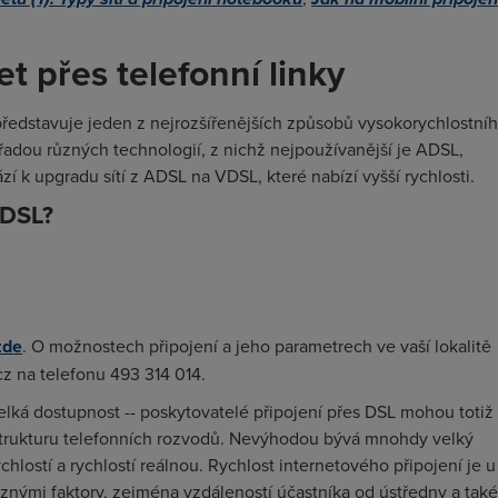
et přes telefonní linky
 představuje jeden z nejrozšířenějších způsobů vysokorychlostní
 řadou různých technologií, z nichž nejpoužívanější je ADSL,
zí k upgradu sítí z ADSL na VDSL, které nabízí vyšší rychlosti.
VDSL?
zde
. O možnostech připojení a jeho parametrech ve vaší lokalitě
z na telefonu 493 314 014.
á dostupnost -- poskytovatelé připojení přes DSL mohou totiž
astrukturu telefonních rozvodů. Nevýhodou bývá mnohdy velký
hlostí a rychlostí reálnou. Rychlost internetového připojení je u
znými faktory, zejména vzdáleností účastníka od ústředny a také