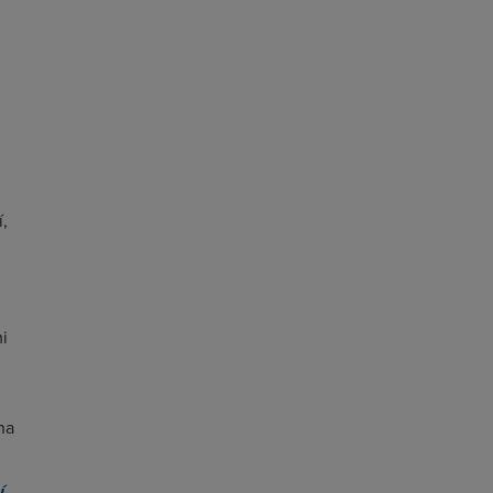
,
i
na
í