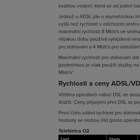
kvalitou vedení, která se od jedné lok
Jelikož u ADSL jde o asymetrickou lin
vyšší než rychlosti v odchozím směru 
maximální rychlosti 8 Mbit/s ve směru 
nějakou dobu používá vylepšená verz
pro stahování a 4 Mbit/s pro odesílání
Maximální rychlosti pro stahování dat
(podmínkou je však použití služby na 
Mbit/s”.
Rychlosti a ceny ADSL/V
Většina operátorů nabízí DSL ve dvou r
dražší. Ceny připojení přes DSL se 
První číslo udává rychlost pro stahová
hodnoty se mohou lišit (proto operátoř
Telefónica O2