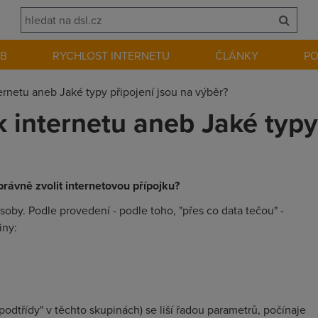
EB
RYCHLOST INTERNETU
ČLÁNKY
P
nternetu aneb Jaké typy připojení jsou na výběr?
 k internetu aneb Jaké typy
správně zvolit internetovou přípojku?
ůsoby. Podle provedení - podle toho, "přes co data tečou" -
iny:
podtřídy" v těchto skupinách) se liší řadou parametrů, počínaje