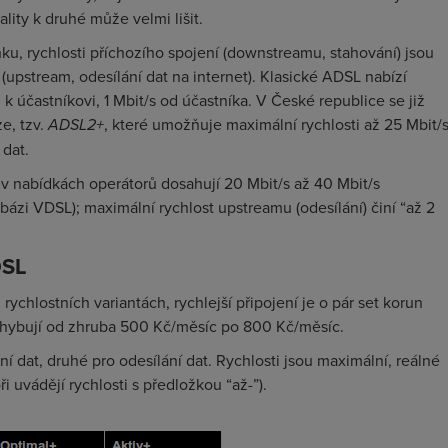
ality k druhé může velmi lišit.
ku, rychlosti příchozího spojení (downstreamu, stahování) jsou
(upstream, odesílání dat na internet). Klasické ADSL nabízí
k účastníkovi, 1 Mbit/s od účastníka. V České republice se již
e, tzv.
ADSL2+
, které umožňuje maximální rychlosti až 25 Mbit/
 dat.
 v nabídkách operátorů dosahují 20 Mbit/s až 40 Mbit/s
bázi VDSL); maximální rychlost upstreamu (odesílání) činí “až 2
DSL
ychlostních variantách, rychlejší připojení je o pár set korun
pohybují od zhruba 500 Kč/měsíc po 800 Kč/měsíc.
ní dat, druhé pro odesílání dat. Rychlosti jsou maximální, reálné
i uvádějí rychlosti s předložkou “až-”).