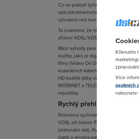
Co se pokrytí týče, největší zastoup
optické/ethernetové přípojky (označ
uživatelů než konkurenční platformy.
To znamená, že hledáte-li vysokorych
zřízení ADSL/VDSL. V některých měste
Cookies
Mezi výhody pevných drátových sítí pat
Kliknutím 
služby, jako je digitální televize (pře
marketingo
filmy (Video On Demand, VOD). Zejmén
zpracování
koaxiálních kabelů u kabelového při
Více infor
HD kvalitě (díky větší datové propustn
osobních 
INTERNET a TELEFON se označují jako 
republiky.
naleznete
Rychlý přehled rychlostí
Pokud se o
Průměrná rychlosti připojení přes AD
odkazu.
VDSL síti kolem 15 Mbit/s), poskytovat
(stahování dat). Rychlost odesílání je
časté v mnoha nabídkách a říká pouze t