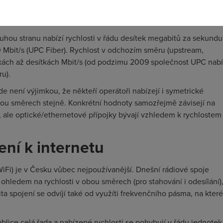
tech s VDSL linkou (ADSL je pomalejší). Proto by se nikdo neměl
řeba 8,2 Mbit/s, byť si účastník koupil linku “až 20 Mbit/s”.
ruhou stranu nabízí rychlosti v řádu desítek megabitů za sekundu
 Mbit/s (UPC Fiber). Rychlost v odchozím směru (upstream,
otkách až desítkách Mbit/s (od podzimu 2009 společnost UPC nabí
u).
kde není výjimkou, že někteří operátoři nabízejí i symetrické
v obou směrech stejně. Konkrétní hodnoty samozřejmě závisejí na
, ale optické/ethernetové přípojky bývají vzhledem k rychlostem
ení k internetu
Fi) je v Česku vůbec nejpoužívanější. Dnešní rádiové spoje
ohledem na rychlosti v obou směrech (pro stahování i odesílání)
alita spojení se odvíjí také od využíti frekvenčního pásma, na kter
ublice celá řada a nabízené rychlosti se pohybují v řádu jednotek