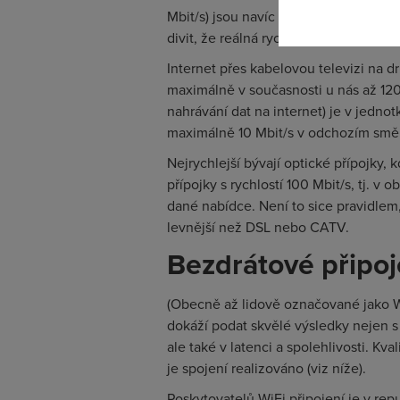
Mbit/s) jsou navíc dostupné jen v mís
divit, že reálná rychlost připojení je t
Internet přes kabelovou televizi na d
maximálně v současnosti u nás až 120
nahrávání dat na internet) je v jedn
maximálně 10 Mbit/s v odchozím směr
Nejrychlejší bývají optické přípojky, 
přípojky s rychlostí 100 Mbit/s, tj. 
dané nabídce. Není to sice pravidlem
levnější než DSL nebo CATV.
Bezdrátové připoj
(Obecně až lidově označované jako Wi
dokáží podat skvělé výsledky nejen s 
ale také v latenci a spolehlivosti. Kv
je spojení realizováno (viz níže).
Poskytovatelů WiFi připojení je v rep