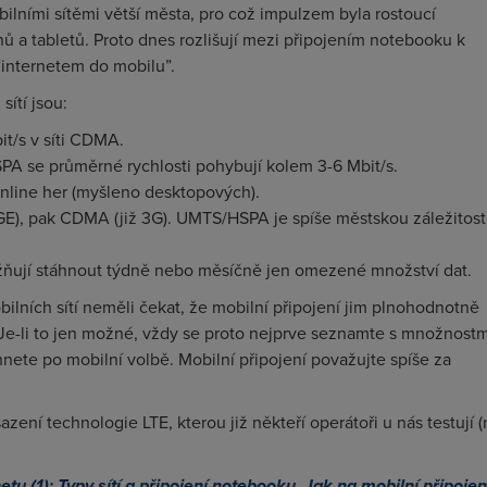
bilními sítěmi větší města, pro což impulzem byla rostoucí
ů a tabletů. Proto dnes rozlišují mezi připojením notebooku k
“internetem do mobilu”.
sítí jsou:
it/s v síti CDMA.
SPA se průměrné rychlosti pohybují kolem 3-6 Mbit/s.
nline her (myšleno desktopových).
E), pak CDMA (již 3G). UMTS/HSPA je spíše městskou záležitostí
žňují stáhnout týdně nebo měsíčně jen omezené množství dat.
ilních sítí neměli čekat, že mobilní připojení jim plnohodnotně
 Je-li to jen možné, vždy se proto nejprve seznamte s množnostm
hnete po mobilní volbě. Mobilní připojení považujte spíše za
ní technologie LTE, kterou již někteří operátoři u nás testují (
etu (1): Typy sítí a připojení notebooku
,
Jak na mobilní připojen