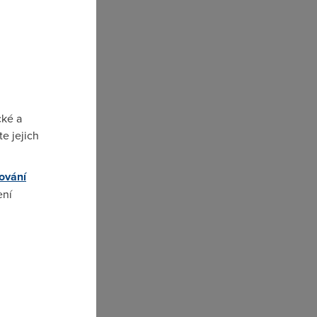
cké a
t
e jejich
a
é
ování
ení
omto
e
s”
je