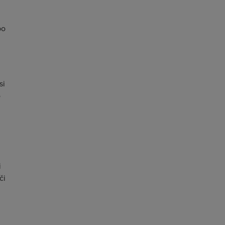
bo
si
o
i
či
h