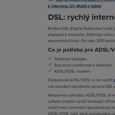
k internetu (2): Mobil a tablet
DSL: rychlý intern
Rodina DSL (Digital Subscriber Line)
připojení k internetu. Zahrnuje celou
asymetrická linka. Od roku 2011 dochá
Co je potřeba pro ADSL/
Telefonní přípojka.
Rozumná vzdálenost k ústředně.
ADSL/VDSL modem.
Dostupnost ADSL/VDSL si lze ověřit
vás seznámí operátorka serveru DSL.c
Nespornou výhodou ADSL/VDSL je velk
celkem snadno využít existující infr
rozdíl mezi nominální (prodávanou) ryc
ADSL/VDSL totiž silně ovlivňována rů