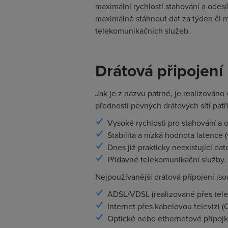
maximální rychlostí stahování a odesí
maximálně stáhnout dat za týden či mě
telekomunikačních služeb.
Drátová připojení
Jak je z názvu patrné, je realizováno
přednosti pevných drátových sítí patří
Vysoké rychlosti pro stahování a o
Stabilita a nízká hodnota latence (
Dnes již prakticky neexistující dat
Přídavné telekomunikační služby.
Nejpoužívanější drátová přípojení jso
ADSL/VDSL (realizované přes tele
Internet přes kabelovou televizi (
Optické nebo ethernetové přípojk