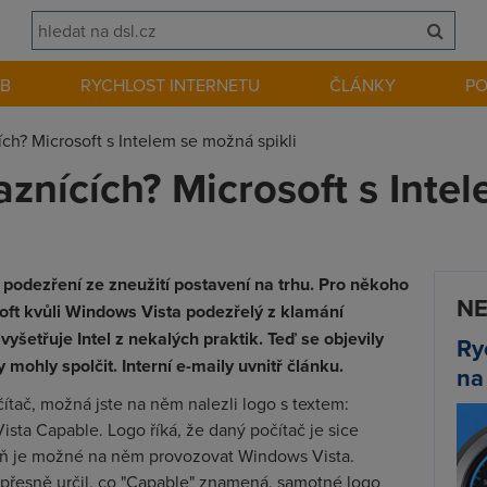
EB
RYCHLOST INTERNETU
ČLÁNKY
P
ch? Microsoft s Intelem se možná spikli
znících? Microsoft s Inte
ro podezření ze zneužití postavení na trhu. Pro někoho
NE
oft kvůli Windows Vista podezřelý z klamání
šetřuje Intel z nekalých praktik. Teď se objevily
Ry
 mohly spolčit. Interní e-maily uvnitř článku.
na
čítač, možná jste na něm nalezli logo s textem:
ista Capable
. Logo říká, že daný počítač je sice
eň je možné na něm provozovat Windows Vista.
 přesně určil, co "Capable" znamená, samotné logo