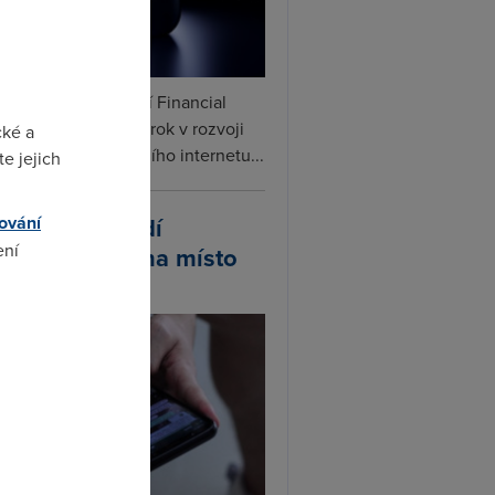
ceX podle informací Financial
s připravuje další krok v rozvoji
cké a
linku. Vedle satelitního internetu...
e jejich
atsApp zavádí
ování
ení
ivatelská jména místo
lefonních čísel
omto