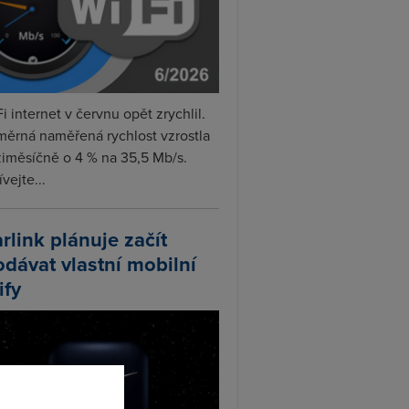
i internet v červnu opět zrychlil.
měrná naměřená rychlost vzrostla
iměsíčně o 4 % na 35,5 Mb/s.
vejte...
arlink plánuje začít
odávat vlastní mobilní
ify