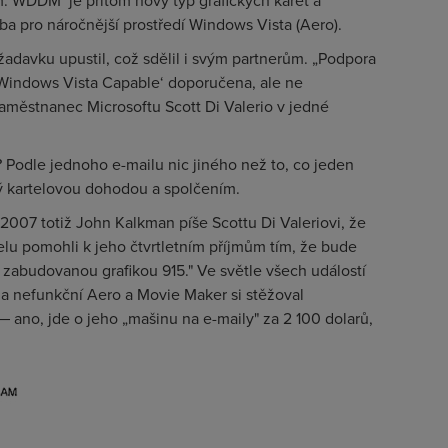
rům. WDDM
je přitom nový typ grafických karet a
eba pro náročnější prostředí Windows Vista (Aero).
adavku upustil, což sdělil i svým partnerům. „Podpora
‚Windows Vista Capable‘ doporučena, ale ne
zaměstnanec Microsoftu Scott Di Valerio v jedné
 Podle jednoho e-mailu nic jiného než to, co jeden
ný kartelovou dohodou a spolčením.
2007 totiž John Kalkman píše Scottu Di Valeriovi, že
elu pomohli k jeho čtvrtletním příjmům tím, že bude
 zabudovanou grafikou 915." Ve světle všech událostí
 a nefunkční Aero a Movie Maker si stěžoval
 ano, jde o jeho „mašinu na e-maily" za 2 100 dolarů,