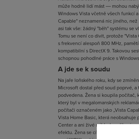
může hodně lidí mást ― mohou nabýt
Windows Vista včetně všech funkcí a e
Capable" neznamená nic jiného, než ž
asi tak vše: žádný "běh" systému se v
Tomu se není co divit, protože "Vist
s frekvencí alespoň 800 MHz, pamětí 
kompatibilní s DirectX 9. Takovou se
schopnou pohodlné práce s Windows 
A jde se k soudu
Na jaře loňského roku, kdy se zmíněn
Microsoft dostal před soud poprvé, a t
podvedena. Žena si koupila počítač, 
který byl v megalomanských reklamác
počítači označeném jako „Vista Capab
Vista Home Basic, která neobsahuje p
Center a ani živé náhledy aplikací 
efektu. Žena se cítila poškozena, pro