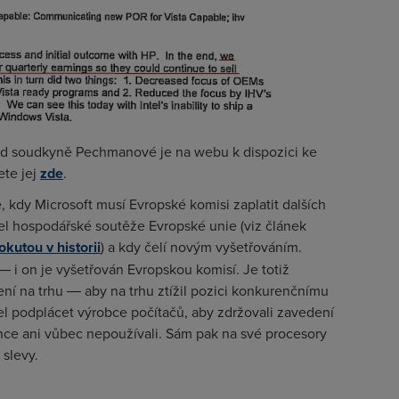
od soudkyně Pechmanové je na webu k dispozici ke
ete jej
zde
.
, kdy Microsoft musí Evropské komisi zaplatit dalších
el hospodářské soutěže Evropské unie (viz článek
okutou v historii
) a kdy čelí novým vyšetřováním.
 i on je vyšetřován Evropskou komisí. Je totiž
ní na trhu ― aby na trhu ztížil pozici konkurenčnímu
l podplácet výrobce počítačů, aby zdržovali zavedení
ce ani vůbec nepoužívali. Sám pak na své procesory
slevy.