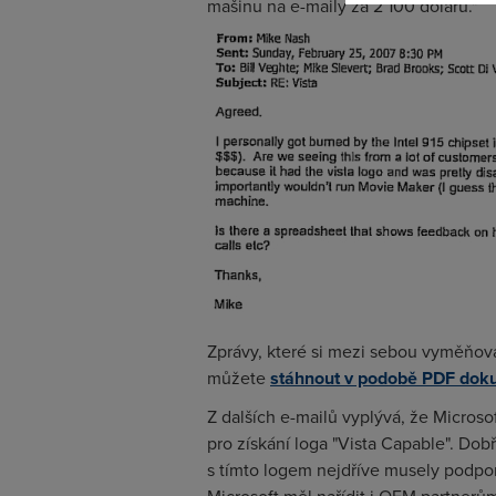
mašinu na e-maily za 2 100 dolarů."
Zprávy, které si mezi sebou vyměňoval
můžete
stáhnout v podobě PDF do
Z dalších e-mailů vyplývá, že Micros
pro získání loga "Vista Capable". Dobř
s tímto logem nejdříve musely podp