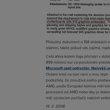
Příslušný dokument o 158 stránkách 
stažení, takže pokud vás zajímá, najd
Celá aféra kolem loga přichází v době
899 milionů eur za porušování pravid
Microsoft opět potrestán. Nejvyšší p
Ovšem Intel na tom není o moc lépe ―
podezřelý, že zneužívá svého postave
AMD, podle Evropské komise měl Inte
procesorů od AMD nebo aby je dokon
měl výrobcům počítačů nabízet velké 
14. 3. 2008