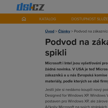
KATALOG
DOSTUPNOST SLUŽ
Úvod
>
Články
>
Podvod na zákaznící
Podvod na záka
spikli
Microsoft i Intel jsou vyšetřováni p
žádná novinka. V USA je teď Micros
zákazníků a u nás Evropská komise vy
materiály, podle kterých se obě firmy
Jestli jste si nedávno koupili nový po
Designed for Windows XP.
Windows V
postaven pro Windows XP, ale zárov
Ačkoliv Microsoft na svých stránkách