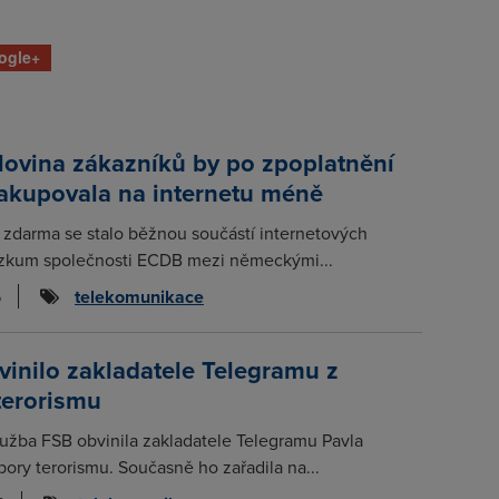
ogle+
lovina zákazníků by po zpoplatnění
nakupovala na internetu méně
 zdarma se stalo běžnou součástí internetových
zkum společnosti ECDB mezi německými...
6
telekomunikace
inilo zakladatele Telegramu z
terorismu
lužba FSB obvinila zakladatele Telegramu Pavla
ory terorismu. Současně ho zařadila na...