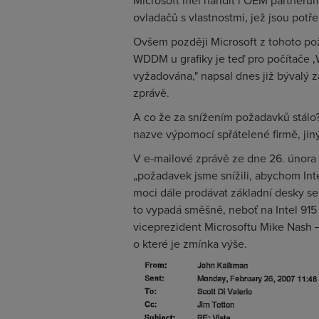
Microsoft měl nařídit i OEM partne
ovladačů s vlastnostmi, jež jsou potř
Ovšem později Microsoft z tohoto pož
WDDM u grafiky je teď pro počítače 
vyžadována," napsal dnes již bývalý 
zprávě.
A co že za snížením požadavků stálo?
nazve výpomocí spřátelené firmě, ji
V e-mailové zprávě ze dne 26. února 
„požadavek jsme snížili, abychom Int
moci dále prodávat základní desky se
to vypadá směšně, neboť na Intel 915
viceprezident Microsoftu Mike Nash ―
o které je zmínka výše.