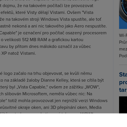
 dojmu, že na takovém počítači lze provozovat
fektů, které Visty dělají Vistami. Ovšem "Vista
e na takovém stroji Windows Vista spustíte, ale toť
lastně nekoná a ani nic takového jako Aero nespustíte.
a Capable" je označení pro počítač osazený procesorem
Wi-F
o velikosti 512 MB RAM a grafickou kartou
Prů
stavu by přitom dnes málokdo označil za vůbec
mez
XP natož Vistami.
Podí
St
é logo začalo na trhu objevovat, se kvůli němu
o na základě žaloby Dianne Kelley, která se cítila být
pr
který byl „Vista Capable,“ ovšem ze zážitku „WOW“,
tar
h slibován Microsoftem, neměla vůbec nic: Na
le“ totiž mohla provozovat jen nejnižší verzi Windows
růsvitné okraje oken, ani 3D přepínání oken, Media
na liště ― tedy ony marketingové tahouny „WOW“
tože logo s Windows Vista neříkalo dost jasně, že „tady