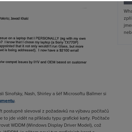
Wha
zpř
jmen
nebu
i Sinofsky, Nash, Shirley a šéf Microsoftu Ballmer si
kumentu
.
oft postupně slevoval z požadavků na výbavu počítačů
e to jde vidět na příkladu typu grafické karty. Počítače
orovat WDDM (Windows Display Driver Model), což