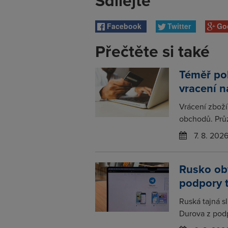
Sdílejte
Facebook
Twitter
Go
Přečtěte si také
Téměř po
vracení 
Vrácení zboží
obchodů. Prů
7. 8. 202
Rusko obv
podpory 
Ruská tajná s
Durova z podp