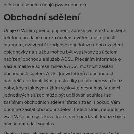
ochranu osobních údajů (www.uoou.cz).
Obchodní sdělení
Údaje o Vašem jménu, příjmení, adrese (vč. elektronické) a
telefonu předané nám za účelem ověření dostupnosti
internetu, uzavření či zodpovězení dotazu nebo uzavření
objednávky na službu mohou být využívány za účelem
nabízení obchodu a služeb ADSL. Předáním informace o
Vaší e-mailové adrese získává ADSL možnost zasílání
obchodních sdělení ADSL (newsletterů a obchodních
nabídek) elektronickými prostředky na tyto adresy a to až
doby, kdy s takovým užitím vyslovíte nesouhlas. V rámci
jednotlivých služeb může být udělován souhlas i se
zasíláním obchodních sdělení třetích stran; i pokud Vám
budeme zasílat obchodní sdělení třetích stran, nebudeme
však Vaše adresy takové třetí straně předávat, ledaže byste
nám k tomu dali souhlas.
Údaje o tom, jak jsme získali možnost zpracovávat Vaše