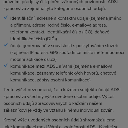
právními předpisy či k plnění zákonných povinností. ADSL
zpracovává zejména tyto kategorie osobních údajů:
identifikační, adresné a kontaktní údaje (zejména jméno
a příjmení, adresa, rodné číslo, e-mailová adresa,
telefonní kontakt, identifikační číslo (IČO), daňové
identifikační číslo (DIČ))
údaje generované v souvislosti s poskytováním služeb
(zejména IP adresa, GPS souřadnice místa měření pomocí
mobilní aplikace dsl.cz)
komunikace mezi ADSL a Vámi (zejména e-mailová
komunikace, záznamy telefonických hovorů, chatové
komunikace, zápisy osobní komunikace)
Tento výčet neznamená, že o každém subjektu údajů ADSL
zpracovává všechny výše uvedené osobní údaje. Výčet
osobních údajů zpracovávaných o každém našem
zákazníkovi je vždy ve vztahu k němu individualizován.
Kromě výše uvedených osobních údajů shromažďujeme
také komunikaci mezi Vámi a společností ADSL týkající se