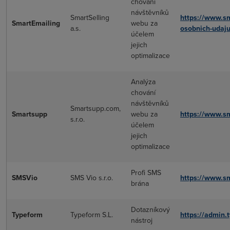
chování
návštěvníků
SmartSelling
https://www.sm
SmartEmailing
webu za
a.s.
osobnich-udaju
účelem
jejich
optimalizace
Analýza
chování
návštěvníků
Smartsupp.com,
Smartsupp
webu za
https://www.s
s.r.o.
účelem
jejich
optimalizace
Profi SMS
SMSVio
SMS Vio s.r.o.
https://www.s
brána
Dotazníkový
Typeform
Typeform S.L.
https://admin.
nástroj