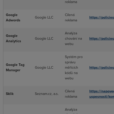
reklama
Google
Cílená
Google LLC
https://polici
Adwords
reklama
Analýza
Google
Google LLC
chování na
https://polici
Analytics
webu
Systém pro
správu
Google Tag
Google LLC
měřících
https://polici
Manager
kódů na
webu
Cílená
https://napove
Sklik
Seznam.cz, a.s.
reklama
uspesnosti/konv
Analýza