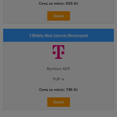
Cena za měsíc:
505 Kč
Detail
T-Mobile Next internet Neomezeně
Rychlost:
42/5
FUP:
∞
Cena za měsíc:
745 Kč
Detail