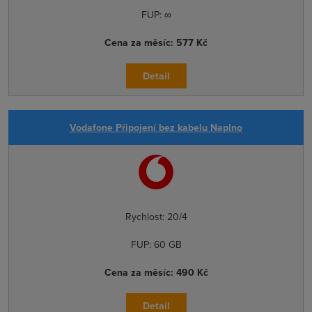
FUP:
∞
Cena za měsíc:
577 Kč
Detail
Vodafone Připojení bez kabelu Naplno
Rychlost:
20/4
FUP:
60 GB
Cena za měsíc:
490 Kč
Detail