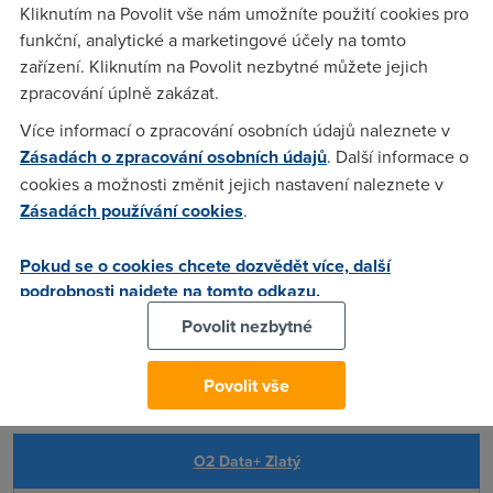
Kliknutím na Povolit vše nám umožníte použití cookies pro
Detail
funkční, analytické a marketingové účely na tomto
zařízení. Kliknutím na Povolit nezbytné můžete jejich
zpracování úplně zakázat.
O2 Data+ Stříbrný
Více informací o zpracování osobních údajů naleznete v
Zásadách o zpracování osobních údajů
. Další informace o
cookies a možnosti změnit jejich nastavení naleznete v
Zásadách používání cookies
.
Rychlost:
300/55
Pokud se o cookies chcete dozvědět více, další
FUP:
30 GB
podrobnosti najdete na tomto odkazu.
Povolit nezbytné
Cena za měsíc:
649 Kč
Detail
Povolit vše
O2 Data+ Zlatý