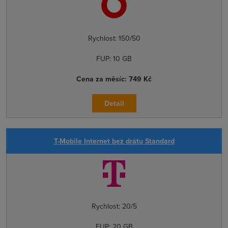
Rychlost:
150/50
FUP:
10 GB
Cena za měsíc:
749 Kč
Detail
T-Mobile Internet bez drátu Standard
Rychlost:
20/5
FUP:
20 GB