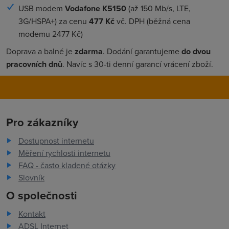
USB modem
Vodafone K5150
(až 150 Mb/s, LTE,
3G/HSPA+) za cenu
477 Kč
vč. DPH (běžná cena
modemu 2477 Kč)
Doprava a balné je
zdarma
. Dodání garantujeme
do dvou
pracovních dnů
. Navíc s 30-ti denní garancí vrácení zboží.
Pro zákazníky
Dostupnost internetu
Měření rychlosti internetu
FAQ - často kladené otázky
Slovník
O společnosti
Kontakt
ADSL Internet