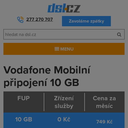
277 270 707
Zavoláme zpátky
MENU
Vodafone Mobilní
připojení 10 GB
FUP
Zřízení
Cena za
služby
měsíc
10 GB
0 Kč
749
Kč