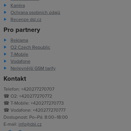
Kariéra
Ochrana osobních údajů
Recenze dsl.cz
Pro partnery
Reklama
O2 Czech Republic
T-Mobile
Vodafone
Nejlevnější GSM tarify
Kontakt
Telefon: +420277270707
☎ O2: +420277270772
☎ T-Mobile: +420277270773
☎ Vodafone: +420277270777
Dostupnost: Po–Pá: 8:00–18:00
E-mail:
info@dsl.cz