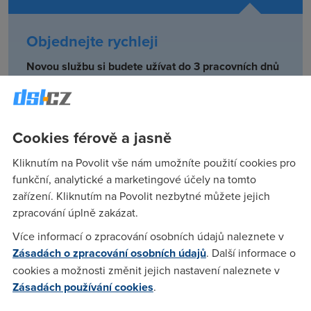
Objednejte rychleji
Novou službu si budete užívat do 3 pracovních dnů
Objednat
Cookies férově a jasně
Chcete poradit s výběrem?
Kliknutím na Povolit vše nám umožníte použití cookies pro
Zavoláme vám zdarma zpět.
funkční, analytické a marketingové účely na tomto
zařízení. Kliknutím na Povolit nezbytné můžete jejich
zpracování úplně zakázat.
Více informací o zpracování osobních údajů naleznete v
Popis služby
Zásadách o zpracování osobních údajů
. Další informace o
cookies a možnosti změnit jejich nastavení naleznete v
S
Vodafone Mobilním připojení 10 GB
se připojíte
Zásadách používání cookies
.
bezdrátově doma i na cestách. Stačí vám jen notebook a