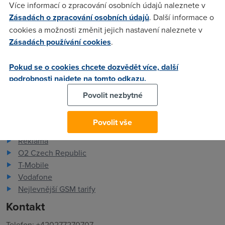
Více informací o zpracování osobních údajů naleznete v
FAQ - často kladené otázky
Zásadách o zpracování osobních údajů
. Další informace o
Slovník
cookies a možnosti změnit jejich nastavení naleznete v
O společnosti
Zásadách používání cookies
.
Kontakt
Pokud se o cookies chcete dozvědět více, další
ADSL Internet
podrobnosti najdete na tomto odkazu.
Kariéra
Ochrana osobních údajů
Povolit nezbytné
Recenze dsl.cz
Pro partnery
Povolit vše
Reklama
O2 Czech Republic
T-Mobile
Vodafone
Nejlevnější GSM tarify
Kontakt
Telefon: +420277270707