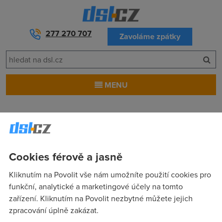
277 270 707
Zavoláme zpátky
MENU
Katalog
Cookies férově a jasně
Kliknutím na Povolit vše nám umožníte použití cookies pro
funkční, analytické a marketingové účely na tomto
Pro zákazníky
zařízení. Kliknutím na Povolit nezbytné můžete jejich
Dostupnost internetu
zpracování úplně zakázat.
Měření rychlosti internetu