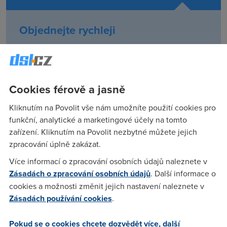
Objednejte rychleji
Novou službu si budete užívat do 3 pracovních dnů
Objednat
Cookies férově a jasně
Kliknutím na Povolit vše nám umožníte použití cookies pro
Chcete poradit s výběrem?
funkční, analytické a marketingové účely na tomto
Zavoláme vám zdarma zpět
zařízení. Kliknutím na Povolit nezbytné můžete jejich
zpracování úplně zakázat.
Více informací o zpracování osobních údajů naleznete v
Zásadách o zpracování osobních údajů
. Další informace o
Internet bez drátu
cookies a možnosti změnit jejich nastavení naleznete v
Zásadách používání cookies
.
Tarif
Internet bez drátu Standard
je vhodný pro nenáročné
bezdrátové připojení
na doma i na chalupu
. Snadno
Pokud se o cookies chcete dozvědět více, další