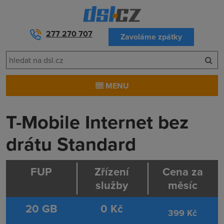
277 270 707
Zavoláme zpátky
MENU
T-Mobile Internet bez
drátu Standard
FUP
Zřízení
Cena za
služby
měsíc
20 GB
0 Kč
399
Kč