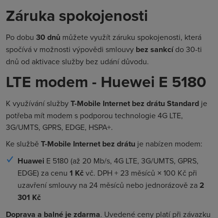
Záruka spokojenosti
Po dobu
30 dnů
můžete využít záruku spokojenosti, která
spočívá v možnosti výpovědi smlouvy
bez sankcí
do 30-ti
dnů od aktivace služby bez udání důvodu.
LTE modem - Huewei E 5180
K využívání služby
T-Mobile Internet bez drátu Standard
je
potřeba mít modem s podporou technologie 4G LTE,
3G/UMTS, GPRS, EDGE, HSPA+.
Ke službě
T-Mobile Internet bez drátu
je nabízen modem:
Huawei
E 5180
(až 20 Mb/s, 4G LTE, 3G/UMTS, GPRS,
EDGE) za cenu
1 Kč
vč. DPH + 23 měsíců × 100 Kč při
uzavření smlouvy na 24 měsíců nebo jednorázově za
2
301 Kč
Doprava a balné je
zdarma
. Uvedené ceny platí při závazku