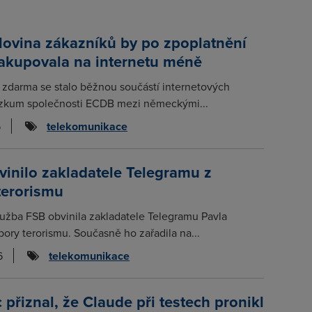
lovina zákazníků by po zpoplatnění
nakupovala na internetu méně
 zdarma se stalo běžnou součástí internetových
zkum společnosti ECDB mezi německými...
6
telekomunikace
inilo zakladatele Telegramu z
terorismu
lužba FSB obvinila zakladatele Telegramu Pavla
ory terorismu. Současně ho zařadila na...
6
telekomunikace
 přiznal, že Claude při testech pronikl