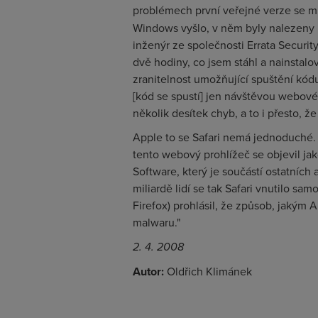
problémech první veřejné verze se m
Windows vyšlo, v něm byly nalezeny 
inženýr ze společnosti Errata Securit
dvě hodiny, co jsem stáhl a nainstalo
zranitelnost umožňující spuštění kód
[kód se spustí] jen návštěvou webov
několik desítek chyb, a to i přesto, ž
Apple to se Safari nemá jednoduché. Z
tento webový prohlížeč se objevil jak
Software, který je součástí ostatních
miliardě lidí se tak Safari vnutilo sam
Firefox) prohlásil, že způsob, jakým Ap
malwaru."
2. 4. 2008
Autor:
Oldřich Klimánek