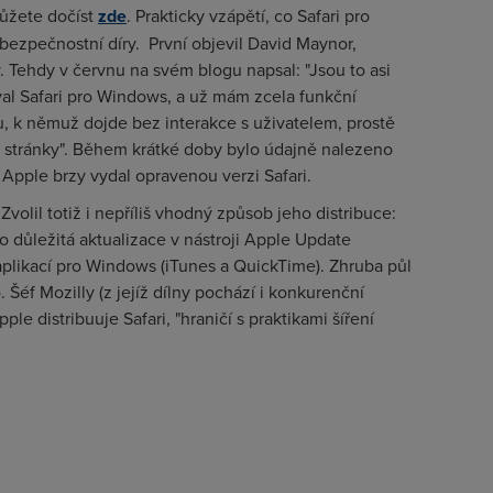
ůžete dočíst
zde
. Prakticky vzápětí, co Safari pro
bezpečnostní díry.
První objevil David Maynor,
y. Tehdy v červnu na svém blogu napsal: "Jsou to asi
val Safari pro Windows, a už mám zcela funkční
u, k němuž dojde bez interakce s uživatelem, prostě
é stránky". Během krátké doby bylo údajně nalezeno
e Apple brzy vydal opravenou verzi Safari.
volil totiž i nepříliš vhodný způsob jeho distribuce:
o důležitá aktualizace v nástroji Apple Update
 aplikací pro Windows (iTunes a QuickTime). Zhruba půl
o. Šéf Mozilly (z jejíž dílny pochází i konkurenční
ple distribuuje Safari, "hraničí s praktikami šíření