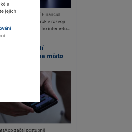
cké a
e jejich
ceX podle informací Financial
s připravuje další krok v rozvoji
ování
linku. Vedle satelitního internetu...
ení
atsApp zavádí
ivatelská jména místo
omto
lefonních čísel
tsApp začal postupně