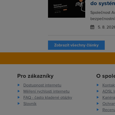
do systém
Společnost An
bezpečnostních
5. 8. 202
Zobrazit všechny články
Pro zákazníky
O spol
Dostupnost internetu
Kontak
Měření rychlosti internetu
ADSL I
FAQ - často kladené otázky
Kariéra
Slovník
Ochran
Recenz