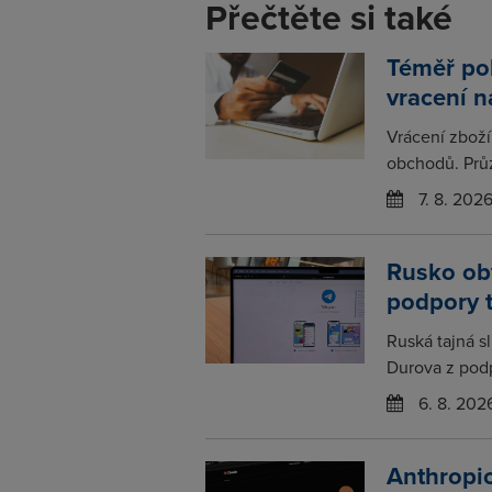
Přečtěte si také
Téměř po
vracení 
Vrácení zboží
obchodů. Prů
7. 8. 202
Rusko obv
podpory 
Ruská tajná s
Durova z podp
6. 8. 202
Anthropic