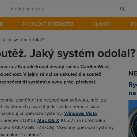
EB
RYCHLOST INTERNETU
ČLÁNKY
P
. Jaký systém odolal?
outěž. Jaký systém odolal?
ouveru v Kanadě konal devátý ročník CanSecWest,
NE
zpečnost. V jejím rámci se uskutečnila soutěž
ezpečení tří systémů a svou práci předvést.
Ry
na
covníci zaměření na bezpečnost softwaru, měli za
ech systémech a využít je ke vzdálenému získání
 následující operační systémy:
Windows Vista
su-Siemens U810),
Mac OS X
10.5.2 (na notebooku
ebooku VAIO VGN-TZ37CN). Všechny operační systémy
ximálně "zalátané".