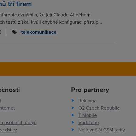
ů tří firem
thropic oznámila, že její Claude AI během
 testů získal kvůli chybné konfiguraci přístup...
6
telekomunikace
ečnosti
Pro partnery
t
Reklama
nternet
O2 Czech Republic
T-Mobile
a osobních údajů
Vodafone
e dsl.cz
Nejlevnější GSM tarify