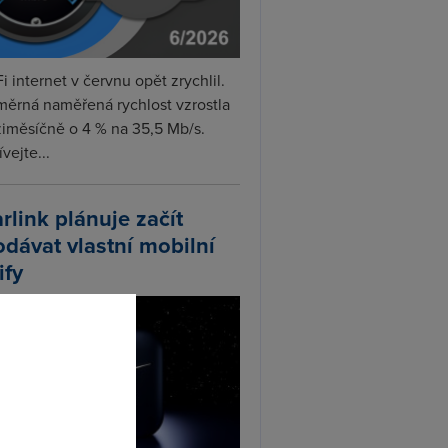
i internet v červnu opět zrychlil.
měrná naměřená rychlost vzrostla
iměsíčně o 4 % na 35,5 Mb/s.
vejte...
arlink plánuje začít
odávat vlastní mobilní
ify