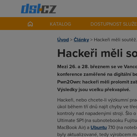
KATALOG
DOSTUPNOST SLUŽ
Úvod
>
Články
>
Hackeři měli soutěž
Hackeři měli s
Mezi 26. a 28. březnem se ve Vanc
konference zaměřené na digitální be
Pwn2Own: hackeři měli prolomit zab
Výsledky jsou vcelku překvapivé.
Hackeři, nebo chcete-li výzkumní pra
úkol během tří dnů najít chyby ve tř
kontroly nad napadenými stroji. Šlo o
Ultimate SP1 (na subnotebooku Fujit
MacBook Air) a
Ubuntu
7.10 (na not
byly aktualizované, tedy výrobcem ma