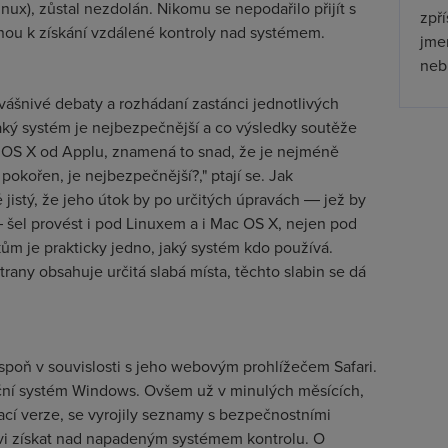
nux), zůstal nezdolán. Nikomu se nepodařilo přijít s
zpř
lnou k získání vzdálené kontroly nad systémem.
jmen
nebu
ášnivé debaty a rozhádaní zastánci jednotlivých
jaký systém je nejbezpečnější a co výsledky soutěže
c OS X od Applu, znamená to snad, že je nejméně
okořen, je nejbezpečnější?," ptají se. Jak
jistý, že jeho útok by po určitých úpravách
― je
ž by
―
šel provést i pod Linuxem a i Mac OS X, nejen pod
m je prakticky jedno, jaký systém kdo používá.
trany obsahuje určitá slabá místa, těchto slabin se dá
espoň v souvislosti s jeho webovým prohlížečem Safari.
ční systém Windows. Ovšem už v minulých měsících,
ací verze, se vyrojily seznamy s bezpečnostními
vi získat nad napadeným systémem kontrolu. O