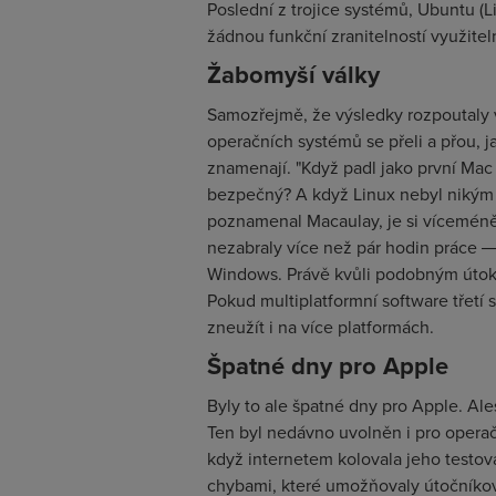
Poslední z trojice systémů, Ubuntu (Li
žádnou funkční zranitelností využite
Žabomyší války
Samozřejmě, že výsledky rozpoutaly v
operačních systémů se přeli a přou, 
znamenají. "Když padl jako první Ma
bezpečný? A když Linux nebyl nikým p
poznamenal Macaulay, je si víceméně 
nezabraly více než pár hodin práce
Windows. Právě kvůli podobným útoků
Pokud multiplatformní software třetí s
zneužít i na více platformách.
Špatné dny pro Apple
Byly to ale špatné dny pro Apple. Al
Ten byl nedávno uvolněn i pro opera
když internetem kolovala jeho testov
chybami, které umožňovaly útočníko