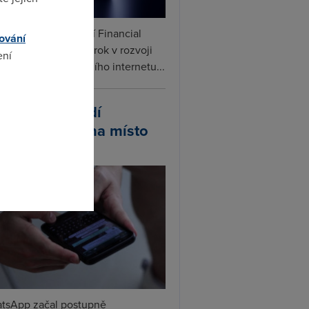
ceX podle informací Financial
ování
s připravuje další krok v rozvoji
ení
linku. Vedle satelitního internetu...
omto
atsApp zavádí
ivatelská jména místo
lefonních čísel
tsApp začal postupně