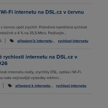
 Wi-Fi internetu na DSL.cz v červnu
t v červnu opět zrychlil. Průměrná naměřená rychlost
měsíčně o 4 % na 35,5 Mb/s. Podívejte...
6
připojení k internetu
,
rychlost internetu
rychlosti internetu na DSL.cz v
026
osti internetu rostly, zrychlily DSL, optika i Wi-Fi.
na naše nejnovější výsledky měření...
připojení k internetu
,
rychlost internetu