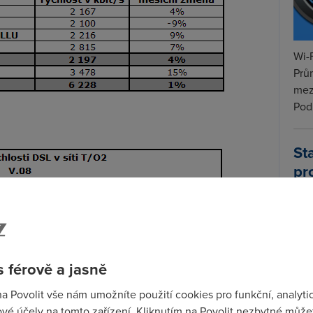
Wi-F
Prů
mez
Podí
St
pr
tar
 férově a jasně
na Povolit vše nám umožníte použití cookies pro funkční, analyti
vé účely na tomto zařízení. Kliknutím na Povolit nezbytné můžet