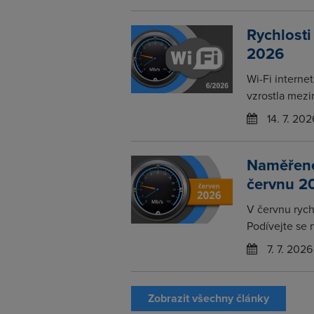
Rychlosti
2026
Wi-Fi interne
vzrostla mezi
14. 7. 202
Naměřené 
červnu 2
V červnu rychl
Podívejte se 
7. 7. 2026
Zobrazit všechny články