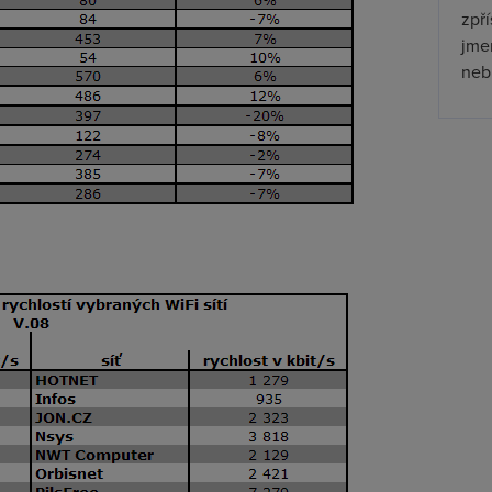
zpř
jmen
nebu