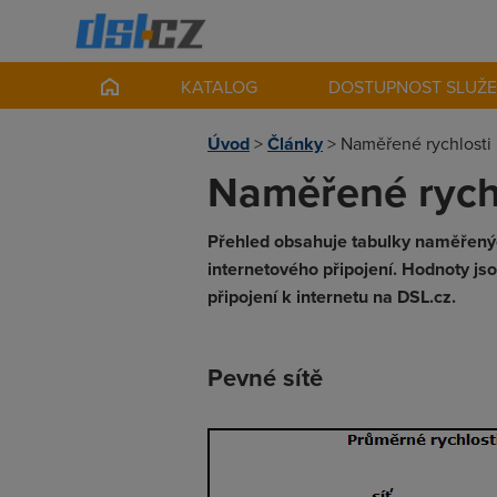
KATALOG
DOSTUPNOST SLUŽ
Úvod
>
Články
>
Naměřené rychlosti 
Naměřené rychl
Přehled obsahuje tabulky naměřených
internetového připojení. Hodnoty js
připojení k internetu na DSL.cz.
Pevné sítě