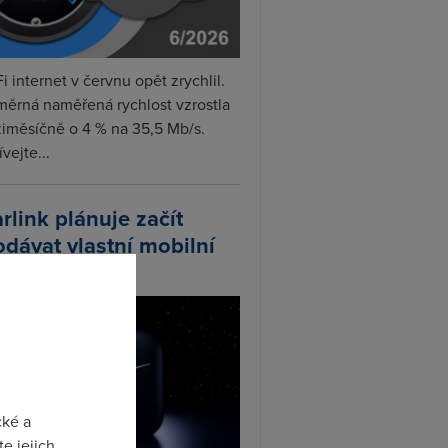
i internet v červnu opět zrychlil.
měrná naměřená rychlost vzrostla
iměsíčně o 4 % na 35,5 Mb/s.
vejte...
arlink plánuje začít
odávat vlastní mobilní
ify
cké a
e jejich