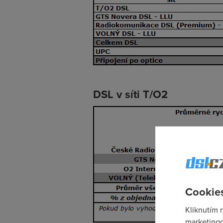
DSL v síti T/O2
Cookies
Kliknutím 
marketingo