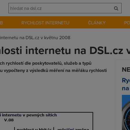
EB
RYCHLOST INTERNETU
ČLÁNKY
P
internetu na DSL.cz v květnu 2008
osti internetu na DSL.cz
 rychlostí dle poskytovatelů, služeb a typů
NE
ou vypočteny z výsledků měření na měřáku rychlosti
Ry
na