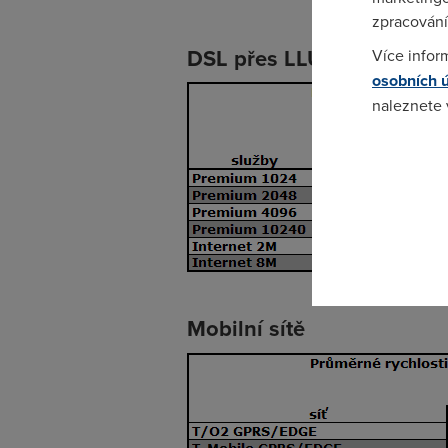
zpracování
DSL přes LLU
Více infor
osobních 
naleznete
Pokud se o
odkazu.
Mobilní sítě