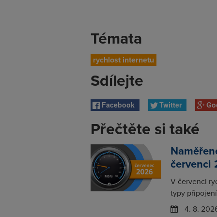
Témata
rychlost internetu
Sdílejte
Facebook
Twitter
Go
Přečtěte si také
Naměřené 
červenci
V červenci ry
typy připojení
4. 8. 202