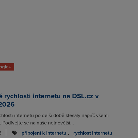
ogle+
rychlosti internetu na DSL.cz v
 2026
chlosti internetu po delší době klesaly napříč všemi
. Podívejte se na naše nejnovější...
6
připojení k internetu
,
rychlost internetu