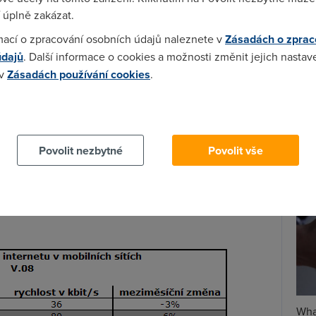
 úplně zakázat.
Spa
mací o zpracování osobních údajů naleznete v
Zásadách o zprac
Time
údajů
. Další informace o cookies a možnosti změnit jejich nastav
Star
 v
Zásadách používání cookies
.
 cookies chcete dozvědět více, další podrobnosti najdete na t
Wh
už
te
Povolit nezbytné
Povolit vše
Wha