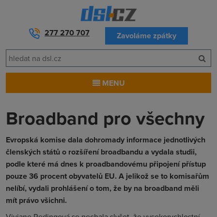
277 270 707
Zavoláme zpátky
MENU
Broadband pro všechny
Evropská komise dala dohromady informace jednotlivých
členských států o rozšíření broadbandu a vydala studii,
podle které má dnes k proadbandovému připojení přístup
pouze 36 procent obyvatelů EU. A jelikož se to komisařům
nelíbí, vydali prohlášení o tom, že by na broadband měli
mít právo všichni.
Viviane Redingová se nechala slyšet, že vysokorychlostní