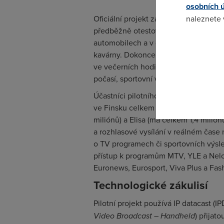
osobních 
Oficiální projekt zahájil v březnu a m
naleznete
předběžně otestoval zájem uživatelů a
automobilech a v dopravních prostřed
Pokud se o
kavárny. Dokonce se ukázalo, že mobil
odkazu.
ve večerních hodinách. Z hlediska ob
počasí, sportovní vysílání až po zába
Účastníci pilotního projektu jsou vy
ve Finsku celkem 3 milióny zákazníků;
miliónů) a Elisa (má celkem 1,4 milió
a rozhlasové vysílání v reálném čase 
o TV programech či sportovních výsle
přístup k programům MTV, YLE a Nel
Euronews, Eurosport, Viva Plus a Fas
Technologické zákulisí
Pilotní projekt používá IP datacast (
Video Broadcast – Handheld
) přijat