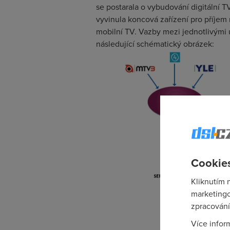
se postarala o vybudování digitální T
vyvinula koncová zařízení pro příje
mobilní TV. Vazby mezi jednotlivými 
následující schématický obrázek:
Cookies
Kliknutím 
marketingo
zpracování
Více infor