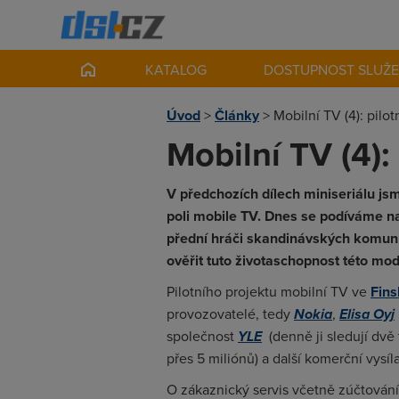
KATALOG
DOSTUPNOST SLUŽ
Úvod
>
Články
>
Mobilní TV (4): pilot
Mobilní TV (4): 
V předchozích dílech miniseriálu js
poli mobile TV. Dnes se podíváme na 
přední hráči skandinávských komunik
ověřit tuto životaschopnost této mod
Pilotního projektu mobilní TV ve
Fins
provozovatelé, tedy
Nokia
,
Elisa Oyj
společnost
YLE
(denně ji sledují dvě
přes 5 miliónů) a další komerční vysíl
O zákaznický servis včetně zúčtování 