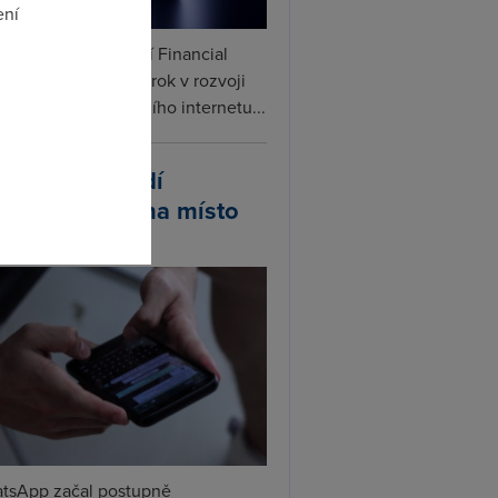
ení
ceX podle informací Financial
s připravuje další krok v rozvoji
omto
linku. Vedle satelitního internetu...
atsApp zavádí
ivatelská jména místo
lefonních čísel
tsApp začal postupně