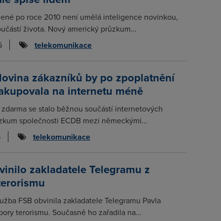
zené po roce 2010 není umělá inteligence novinkou,
učástí života. Nový americký průzkum...
6
telekomunikace
lovina zákazníků by po zpoplatnění
nakupovala na internetu méně
 zdarma se stalo běžnou součástí internetových
zkum společnosti ECDB mezi německými...
6
telekomunikace
inilo zakladatele Telegramu z
terorismu
lužba FSB obvinila zakladatele Telegramu Pavla
ory terorismu. Současně ho zařadila na...