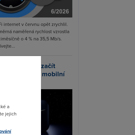
i internet v červnu opět zrychlil.
měrná naměřená rychlost vzrostla
iměsíčně o 4 % na 35,5 Mb/s.
vejte...
arlink plánuje začít
odávat vlastní mobilní
ify
cké a
e jejich
ování