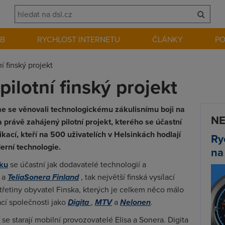
EB
RYCHLOST INTERNETU
ČLÁNKY
P
ní finský projekt
pilotní finský projekt
me se věnovali technologickému zákulisnímu boji na
NE
právě zahájený pilotní projekt, kterého se účastní
ací, kteří na 500 uživatelích v Helsinkách hodlají
Ry
erní technologie.
na
ku
se účastní jak dodavatelé technologií a
a
TeliaSonera Finland
, tak největší finská vysílací
 třetiny obyvatel Finska, kterých je celkem něco málo
ací společnosti jako
Digita
,
MTV
a
Nelonen
.
se starají mobilní provozovatelé Elisa a Sonera. Digita