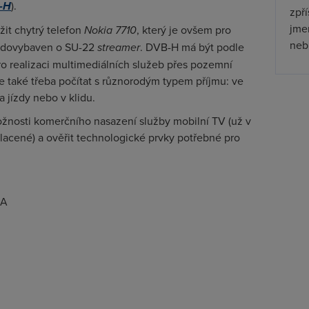
B-H
).
zpř
jmen
žit chytrý telefon
Nokia 7710
, který je ovšem pro
nebu
ně dovybaven o SU-22
streamer
. DVB-H má být podle
o realizaci multimediálních služeb přes pozemní
V je také třeba počítat s různorodým typem příjmu: ve
a jízdy nebo v klidu.
možnosti komerčního nasazení služby mobilní TV (už v
placené) a ověřit technologické prvky potřebné pro
BA