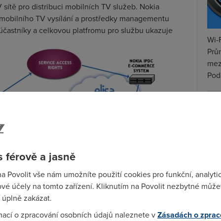
V sítě pro distribuci mobilních TV služeb. Nokia
m mobilního TV vysílání a prostředky managementu
účastníky a celkovou platfromu pro službu ukazuje
Wi-F
Prů
mez
Podí
St
pr
tar
 férově a jasně
na Povolit vše nám umožníte použití cookies pro funkční, analyti
vé účely na tomto zařízení. Kliknutím na Povolit nezbytné můžet
 úplně zakázat.
mací o zpracování osobních údajů naleznete v
Zásadách o zprac