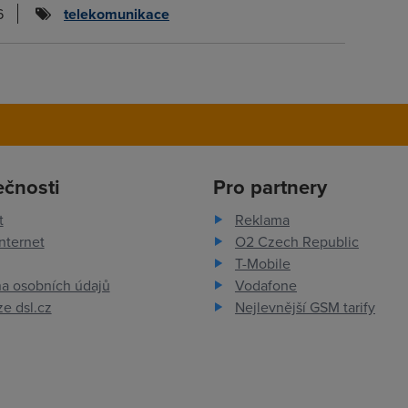
6
telekomunikace
ečnosti
Pro partnery
t
Reklama
nternet
O2 Czech Republic
T-Mobile
a osobních údajů
Vodafone
e dsl.cz
Nejlevnější GSM tarify