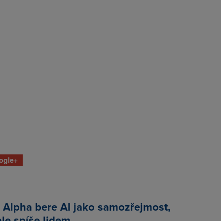
ogle+
 Alpha bere AI jako samozřejmost,
ale spíše lidem