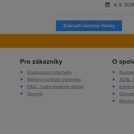
6. 8. 202
Zobrazit všechny články
Pro zákazníky
O spol
Dostupnost internetu
Kontak
Měření rychlosti internetu
ADSL I
FAQ - často kladené otázky
Kariéra
Slovník
Ochran
Recenz