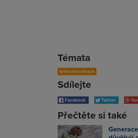
Témata
telekomunikace
Sdílejte
Facebook
Twitter
Go
Přečtěte si také
Generace
důvěřují 