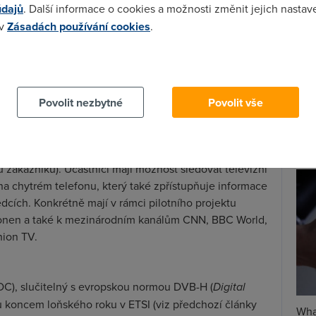
údajů
. Další informace o cookies a možnosti změnit jejich nastav
á trvat do 20. června. Ale již koncem loňského roku se
 v
Zásadách používání cookies
.
Spa
 zjistilo se, že zájem je o sledování mobilní TV v
Time
cích vůbec, a také na veřejných místech jako jsou
 cookies chcete dozvědět více, další podrobnosti najdete na t
Star
ní TV sledují uživatelé také v práci, i doma, ovšem ne
sahu se ověřila různorodost zájmů: od zpráv, přes
Povolit nezbytné
Povolit vše
vu včetně komediálních seriálů.
Wh
už
bráni ze zákazníků mobilních provozovatelů Sonera (má
te
 globálně však počet jejích zákazníků překročil 15
nů zákazníků). Účastníci mají možnost sledovat televizní
na chytrém telefonu, který také zpřístupňuje informace
dcích. Konkrétně mají v rámci pilotního projektu
onen a také k mezinárodním kanálům CNN, BBC World,
hion TV.
IPDC), slučitelný s evropskou normou DVB-H (
Digital
ou koncem loňského roku v ETSI (viz předchozí články
Wha