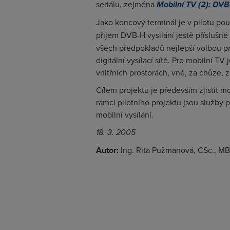
seriálu, zejména
Mobilní TV (2): DV
Jako koncový terminál je v pilotu pou
příjem DVB-H vysílání ještě přísluš
všech předpokladů nejlepší volbou pr
digitální vysílací sítě. Pro mobilní T
vnitřních prostorách, vně, za chůze, z
Cílem projektu je především zjistit 
rámci pilotního projektu jsou služby 
mobilní vysílání.
18. 3. 2005
Autor:
Ing. Rita Pužmanová, CSc., M