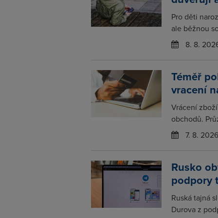
Pro děti naro
ale běžnou so
8. 8. 202
Téměř po
vracení 
Vrácení zboží
obchodů. Prů
7. 8. 202
Rusko obv
podpory 
Ruská tajná s
Durova z podp