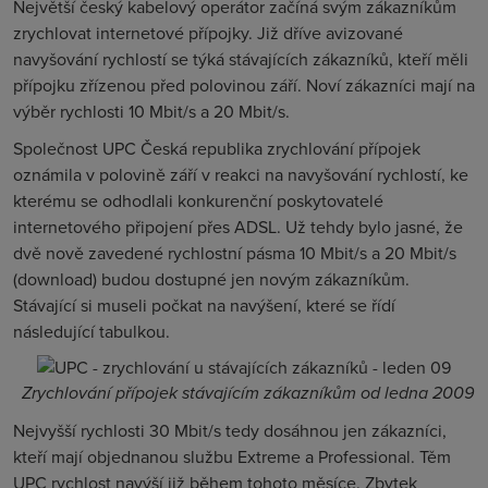
Největší český kabelový operátor začíná svým zákazníkům
zrychlovat internetové přípojky. Již dříve avizované
navyšování rychlostí se týká stávajících zákazníků, kteří měli
přípojku zřízenou před polovinou září. Noví zákazníci mají na
výběr rychlosti 10 Mbit/s a 20 Mbit/s.
Společnost UPC Česká republika zrychlování přípojek
oznámila v polovině září v reakci na navyšování rychlostí, ke
kterému se odhodlali konkurenční poskytovatelé
internetového připojení přes ADSL. Už tehdy bylo jasné, že
dvě nově zavedené rychlostní pásma 10 Mbit/s a 20 Mbit/s
(download) budou dostupné jen novým zákazníkům.
Stávající si museli počkat na navýšení, které se řídí
následující tabulkou.
Zrychlování přípojek stávajícím zákazníkům od ledna 2009
Nejvyšší rychlosti 30 Mbit/s tedy dosáhnou jen zákazníci,
kteří mají objednanou službu Extreme a Professional. Těm
UPC rychlost navýší již během tohoto měsíce. Zbytek