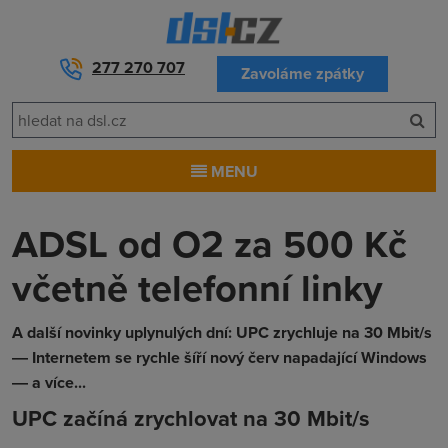
277 270 707
Zavoláme zpátky
MENU
ADSL od O2 za 500 Kč
včetně telefonní linky
A další novinky uplynulých dní: UPC zrychluje na 30 Mbit/s
― Internetem se rychle šíří nový červ napadající Windows
― a více...
UPC začíná zrychlovat na 30 Mbit/s