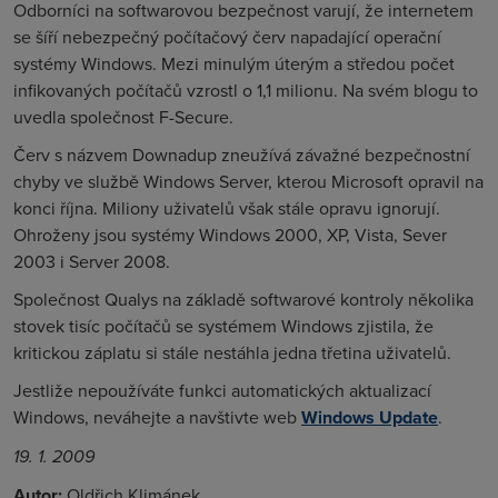
Odborníci na softwarovou bezpečnost varují, že internetem
se šíří nebezpečný počítačový červ napadající operační
systémy Windows. Mezi minulým úterým a středou počet
infikovaných počítačů vzrostl o 1,1 milionu. Na svém blogu to
uvedla společnost F-Secure.
Červ s názvem Downadup zneužívá závažné bezpečnostní
chyby ve službě Windows Server, kterou Microsoft opravil na
konci října. Miliony uživatelů však stále opravu ignorují.
Ohroženy jsou systémy Windows 2000, XP, Vista, Sever
2003 i Server 2008.
Společnost Qualys na základě softwarové kontroly několika
stovek tisíc počítačů se systémem Windows zjistila, že
kritickou záplatu si stále nestáhla jedna třetina uživatelů.
Jestliže nepoužíváte funkci automatických aktualizací
Windows, neváhejte a navštivte web
Windows Update
.
19. 1. 2009
Autor:
Oldřich Klimánek