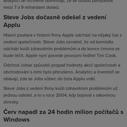
analytici se nicméně domnívají, že se budou pohybovat
mezi 7 a 9 miliardami dolarů.
Steve Jobs dočasně odešel z vedení
Applu
Hlavní postava v historii firmy Apple odchází na nějaký čas z
vedení společnosti. Steve Jobs oznámil, že od kormidla
odchází kvůli zdravotním problémům a do konce června se
bude léčit. Apple nyní povede provozní ředitel Tim Cook.
Odchod Jobse způsobil propad hodnoty akcií společnosti a
obchodování s nimi bylo přerušeno. Analytici a investoři se
obávají, zda se Jobs vůbec do čela Applu vrátí.
Steve Jobs z vedení firmy kvůli zdravotním problémům už
jednou odešel, a to v roce 2004, kdy bojoval s rakovinou
slinivky.
Červ napadl za 24 hodin milion počítačů s
Windows