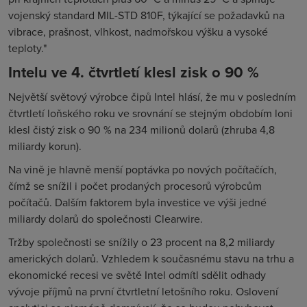
vojenský standard MIL-STD 810F, týkající se požadavků na
vibrace, prašnost, vlhkost, nadmořskou výšku a vysoké
teploty."
Intelu ve 4. čtvrtletí klesl zisk o 90 %
Největší světový výrobce čipů Intel hlásí, že mu v posledním
čtvrtletí loňského roku ve srovnání se stejným obdobím loni
klesl čistý zisk o 90 % na 234 milionů dolarů (zhruba 4,8
miliardy korun).
Na vině je hlavně menší poptávka po nových počítačích,
čímž se snížil i počet prodaných procesorů výrobcům
počítačů. Dalším faktorem byla investice ve výši jedné
miliardy dolarů do společnosti Clearwire.
Tržby společnosti se snížily o 23 procent na 8,2 miliardy
amerických dolarů. Vzhledem k současnému stavu na trhu a
ekonomické recesi ve světě Intel odmítl sdělit odhady
vývoje příjmů na první čtvrtletní letošního roku. Oslovení