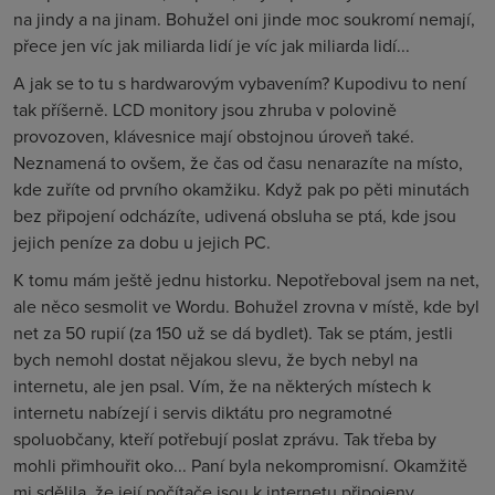
na jindy a na jinam. Bohužel oni jinde moc soukromí nemají,
přece jen víc jak miliarda lidí je víc jak miliarda lidí...
A jak se to tu s hardwarovým vybavením? Kupodivu to není
tak příšerně. LCD monitory jsou zhruba v polovině
provozoven, klávesnice mají obstojnou úroveň také.
Neznamená to ovšem, že čas od času nenarazíte na místo,
kde zuříte od prvního okamžiku. Když pak po pěti minutách
bez připojení odcházíte, udivená obsluha se ptá, kde jsou
jejich peníze za dobu u jejich PC.
K tomu mám ještě jednu historku. Nepotřeboval jsem na net,
ale něco sesmolit ve Wordu. Bohužel zrovna v místě, kde byl
net za 50 rupií (za 150 už se dá bydlet). Tak se ptám, jestli
bych nemohl dostat nějakou slevu, že bych nebyl na
internetu, ale jen psal. Vím, že na některých místech k
internetu nabízejí i servis diktátu pro negramotné
spoluobčany, kteří potřebují poslat zprávu. Tak třeba by
mohli přimhouřit oko... Paní byla nekompromisní. Okamžitě
mi sdělila, že její počítače jsou k internetu připojeny