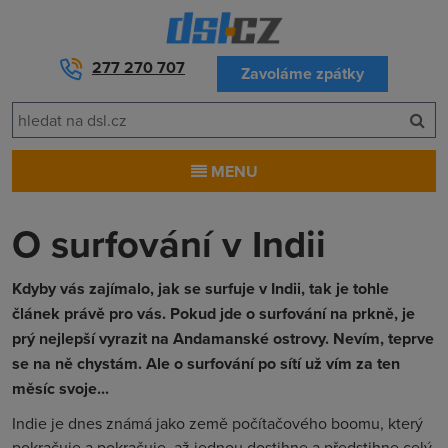
277 270 707
Zavoláme zpátky
MENU
O surfování v Indii
Kdyby vás zajímalo, jak se surfuje v Indii, tak je tohle
článek právě pro vás. Pokud jde o surfování na prkně, je
prý nejlepší vyrazit na Andamanské ostrovy. Nevím, teprve
se na ně chystám. Ale o surfování po sítí už vím za ten
měsíc svoje...
Indie je dnes známá jako země počítačového boomu, který
pokračuje a pokračuje, až jednou dostihne a předstihne celý