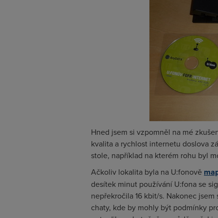
Hned jsem si vzpomněl na mé zkuše
kvalita a rychlost internetu doslova
stole, například na kterém rohu byl
Ačkoliv lokalita byla na U:fonově
map
desítek minut používání U:fona se sig
nepřekročila 16 kbit/s. Nakonec jsem 
chaty, kde by mohly být podmínky pro 