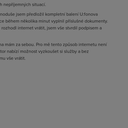
h nepříjemných situací.
noduše jsem předložil kompletní balení U:fonova
ejce během několika minut vyplnil příslušné dokumenty.
ozhodl internet vrátit, jsem vše stvrdil podpisem a
na mám za sebou. Pro mě tento způsob internetu není
rátor nabízí možnost vyzkoušet si služby a bez
mu vše vrátit.