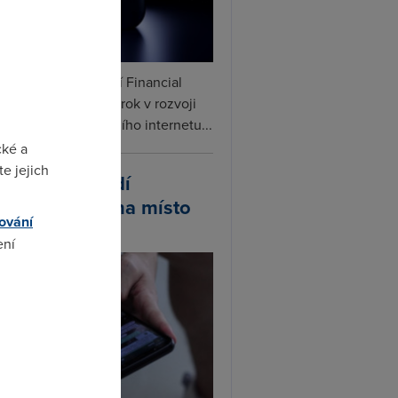
ceX podle informací Financial
s připravuje další krok v rozvoji
linku. Vedle satelitního internetu...
cké a
e jejich
atsApp zavádí
ivatelská jména místo
ování
lefonních čísel
ení
omto