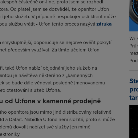
 alespoň částečně on-line, proto jsem se rozhodl
ra. Od přátel jsem se dozvěděl, že operátor U:fon
í jeho služeb. V případně nespokojenosti klient může
du službu vrátit - U:fon tento proces nazývá
záruka
Wi-F
 smysluplnější, doporučuje se nejprve ověřit pokrytí
Prů
rnet především využívat. Za tímto účelem U:fon
mez
Podí
i, také U:fon nabízí objednání jeho služeb na
riantou je návštěva některého z „kamenných
St
ánek se bude dále věnovat posledně jmenovanému
pr
pro otestování služeb U:fona.
tar
tu od U:fona v kamenné prodejně
ího operátora jsou mimo jiné distribuovány relativně
d a Datart. Nabídka U:fona není složitá, proto si může
lémů dovolit nabízet své služby jen mírně
ektroniky.