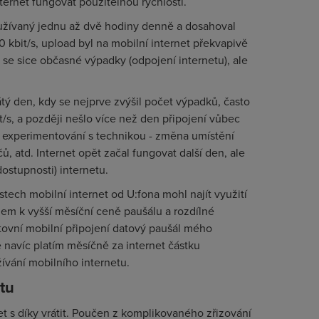
nternet fungovat použitelnou rychlostí.
yužívaný jednu až dvě hodiny denně a dosahoval
 kbit/s, upload byl na mobilní internet překvapivě
se sice občasné výpadky (odpojení internetu), ale
tý den, kdy se nejprve zvýšil počet výpadků, často
it/s, a později nešlo více než den připojení vůbec
 experimentování s technikou - změna umístění
, atd. Internet opět začal fungovat další den, ale
ostupnosti) internetu.
ech mobilní internet od U:fona mohl najít využití
dem k vyšší měsíční ceně paušálu a rozdílné
tovní mobilní připojení datový paušál mého
navíc platím měsíčně za internet částku
vání mobilního internetu.
tu
et s díky vrátit. Poučen z komplikovaného zřizování