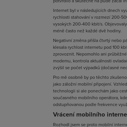
potvrdilo a skutečně na půdě začal i
Internet byl v následujících dnech v
rychlosti stahování v rozmezí 200-500
vysokých 200-400 kbit/s. Objevovaly 
méně často než každé dvě hodiny.
Negativní změna přišla čtvrtý nebo pá
klesala rychlost internetu pod 100 kb
zprovoznit. Nepomohlo ani průběžné
modemu, kontrola aktuálnosti ovladačů
zvýšil se počet výpadků (dočasné ned
Pro mě osobně by po těchto zkušenost
jako záložní mobilní připojení. Vzhle
technologii si ale ponechám jako ces
současného mobilního operátora, kde 
odstupňovanou podle frekvence využí
Vrácení mobilního interne
Rozhodl jsem se proto mobilní intern