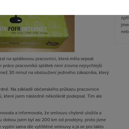
Wha
zpř
jmen
nebu
al na splátkovou pracovnici, která měla sepsat
práce pracovníků splátek není zrovna nejrychlejší
 než 30 minut na obsloužení jediného zákazníka, který
ardně. Na základě občanského průkazu pracovnice
ů, které jsem následně několikrát podepsal. Tím ale
novala a informovala, že smlouvu chybně uložila a
u dobou jsem byl asi 200 km od prodejny, proto jsme
 vyplní sama dle vytištěné smlouvy a já se pro takto