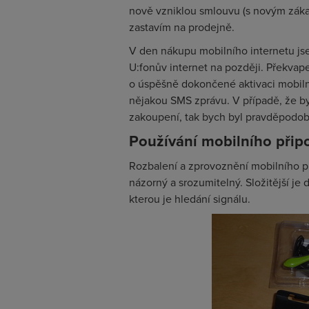
nově vzniklou smlouvu (s novým zákaz
zastavím na prodejně.
V den nákupu mobilního internetu jse
U:fonův internet na později. Překvap
o úspěšně dokončené aktivaci mobiln
nějakou SMS zprávu. V případě, že by
zakoupení, tak bych byl pravděpod
Používání mobilního připo
Rozbalení a zprovoznění mobilního př
názorný a srozumitelný. Složitější je 
kterou je hledání signálu.