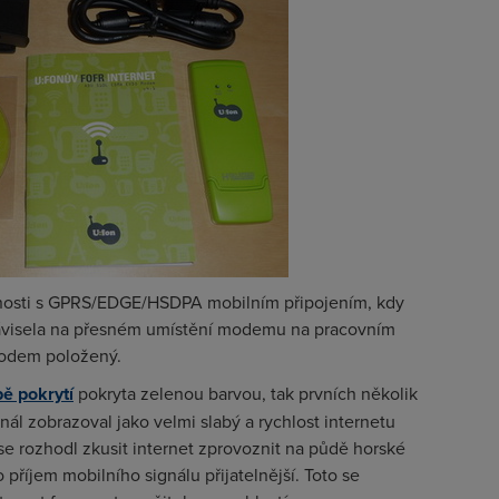
nosti s GPRS/EDGE/HSDPA mobilním připojením, kdy
 závisela na přesném umístění modemu na pracovním
 modem položený.
ě pokrytí
pokryta zelenou barvou, tak prvních několik
nál zobrazoval jako velmi slabý a rychlost internetu
se rozhodl zkusit internet zprovoznit na půdě horské
příjem mobilního signálu přijatelnější. Toto se