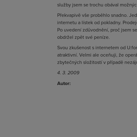
služby jsem se trochu obával možnýc
Překvapivě vše proběhlo snadno. Jed
internetu a lístek od pokladny. Prod
Po uvedení zdůvodnění, proč jsem se r
obdržel zpět své peníze.
Svou zkušenost s internetem od U:fo
atraktivní. Velmi ale oceňuji, že ope
zbytečných složitostí v případě nezáj
4. 3. 2009
Autor: