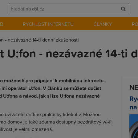
EB
RYCHLOST INTERNETU
ČLÁNKY
P
on - nezávazné 14-ti denní zkušenosti
t U:fon - nezávazné 14-ti 
o možností pro připojení k mobilnímu internetu.
NE
ilní operátor U:fon. V článku se můžete dočíst
d U:fona a návod, jak si lze U:fona nezávazně
Ry
na
o uživatelé on-line prakticky kdekoliv. Možnou
mimo domov je také zdarma dostupný bezdrátový wi-fi
ehlivost je velmi omezená.