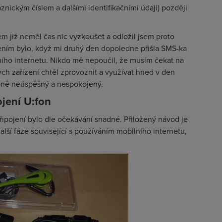
nickým číslem a dalšími identifikačními údaji) později
m již neměl čas nic vyzkoušet a odložil jsem proto
ením bylo, když mi druhý den dopoledne přišla SMS-ka
ího internetu. Nikdo mě nepoučil, že musím čekat na
ch zařízení chtěl zprovoznit a využívat hned v den
obně neúspěšný a nespokojený.
jení U:fon
ipojení bylo dle očekávání snadné. Přiložený návod je
další fáze související s používáním mobilního internetu,