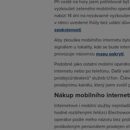
Při cestě na hory jsem potřeboval být
vyzkoušet zeleného mobilního operáto
nabízí 14 dní na nezávazné vyzkoušen
v rámci uvedené lhůty bez udání důvo
spokojenosti
.
Aby zkouška mobilního internetu byla
signálem u lokality, kde se bude inte
provozuje názornou
mapu pokrytí
.
Podobně jako ostatní mobilní operátoř
internetu nebo po telefonu. Další va
prodejců/dealerů“ služeb U:fon. Čl
prodejnímu kanálu, který jsem zvolil 
Nákup mobilního interne
Internetové i mobilní služby nejmladš
hodně rozšířenými řetězci Electroworl
operátor podle mého názoru bez prob
proškoleným personálem prodejen el