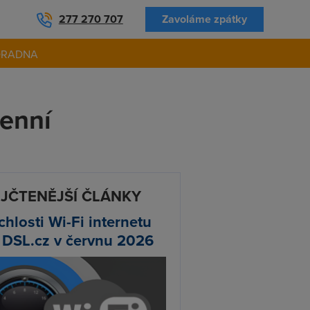
277 270 707
Zavoláme zpátky
ORADNA
denní
JČTENĚJŠÍ ČLÁNKY
chlosti Wi-Fi internetu
 DSL.cz v červnu 2026