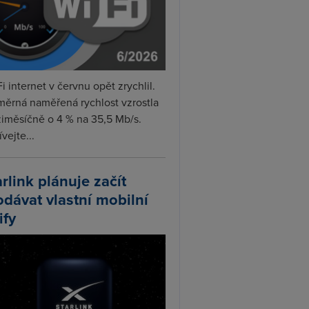
i internet v červnu opět zrychlil.
měrná naměřená rychlost vzrostla
iměsíčně o 4 % na 35,5 Mb/s.
vejte...
arlink plánuje začít
odávat vlastní mobilní
ify