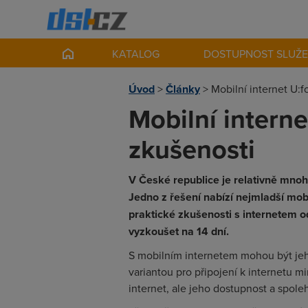
KATALOG
DOSTUPNOST SLUŽ
Úvod
>
Články
>
Mobilní internet U:f
Mobilní interne
zkušenosti
V České republice je relativně mnoh
Jedno z řešení nabízí nejmladší mob
praktické zkušenosti s internetem o
vyzkoušet na 14 dní.
S mobilním internetem mohou být jeh
variantou pro připojení k internetu 
internet, ale jeho dostupnost a spol