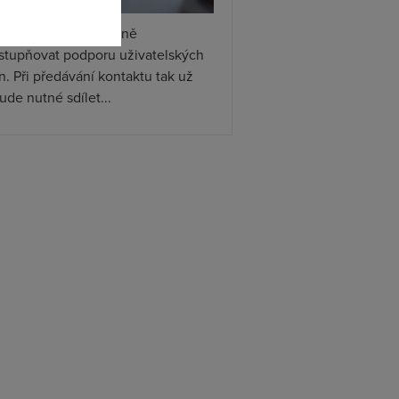
tsApp začal postupně
ístupňovat podporu uživatelských
. Při předávání kontaktu tak už
de nutné sdílet...