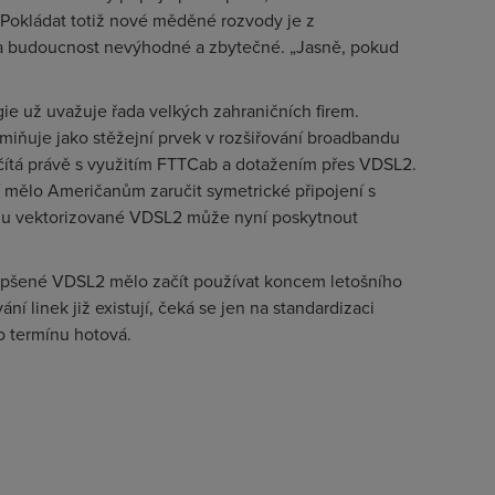
 Pokládat totiž nové měděné rozvody je z
a budoucnost nevýhodné a zbytečné. „Jasně, pokud
e už uvažuje řada velkých zahraničních firem.
zmiňuje jako stěžejní prvek v rozšiřování broadbandu
čítá právě s využitím FTTCab a dotažením přes VDSL2.
 mělo Američanům zaručit symetrické připojení s
omu vektorizované VDSL2 může nyní poskytnout
lepšené VDSL2 mělo začít používat koncem letošního
í linek již existují, čeká se jen na standardizaci
o termínu hotová.