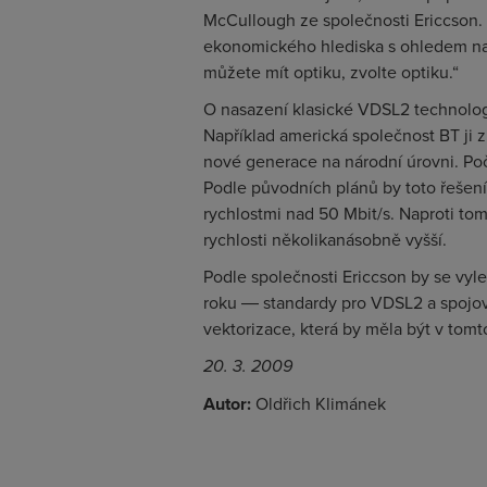
McCullough ze společnosti Ericcson.
ekonomického hlediska s ohledem n
můžete mít optiku, zvolte optiku.“
O nasazení klasické VDSL2 technologi
Například americká společnost BT ji 
nové generace na národní úrovni. Po
Podle původních plánů by toto řešení
rychlostmi nad 50 Mbit/s. Naproti t
rychlosti několikanásobně vyšší.
Podle společnosti Ericcson by se vy
roku ― standardy pro VDSL2 a spojován
vektorizace, která by měla být v tomt
20. 3. 2009
Autor:
Oldřich Klimánek