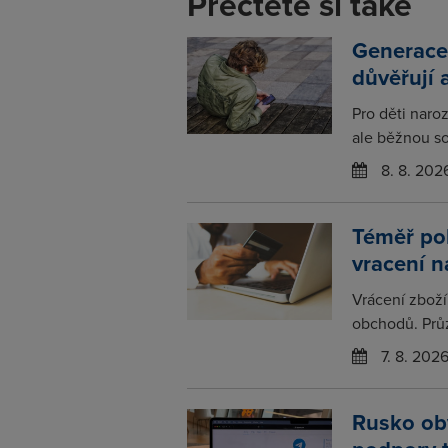
Přečtěte si také
Generace
důvěřují 
Pro děti naro
ale běžnou so
8. 8. 202
Téměř po
vracení 
Vrácení zboží
obchodů. Prů
7. 8. 202
Rusko obv