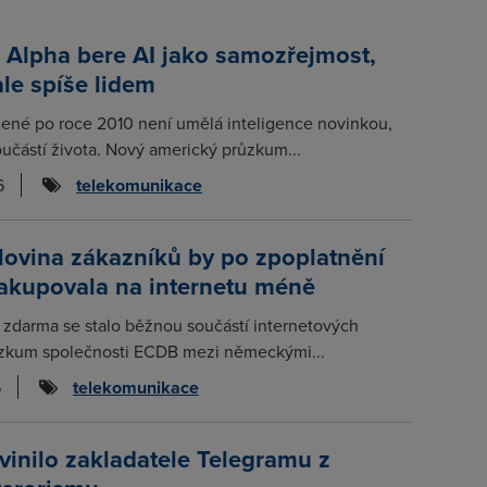
 Alpha bere AI jako samozřejmost,
ale spíše lidem
zené po roce 2010 není umělá inteligence novinkou,
učástí života. Nový americký průzkum...
6
telekomunikace
lovina zákazníků by po zpoplatnění
nakupovala na internetu méně
 zdarma se stalo běžnou součástí internetových
zkum společnosti ECDB mezi německými...
6
telekomunikace
inilo zakladatele Telegramu z