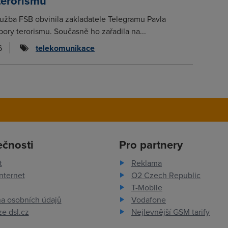
terorismu
lužba FSB obvinila zakladatele Telegramu Pavla
ory terorismu. Současně ho zařadila na...
6
telekomunikace
ečnosti
Pro partnery
t
Reklama
nternet
O2 Czech Republic
T-Mobile
a osobních údajů
Vodafone
e dsl.cz
Nejlevnější GSM tarify