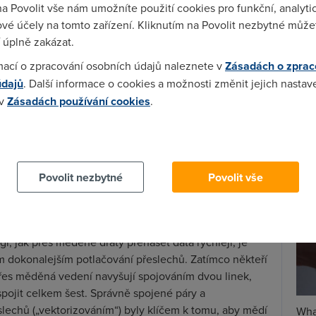
na Povolit vše nám umožníte použití cookies pro funkční, analyti
iksson, technický ředitel společnosti Ericsson.
vé účely na tomto zařízení. Kliknutím na Povolit nezbytné můžet
Spa
 eliminaci přeslechů ve vedení, umožňuje extrémně
 úplně zakázat.
Time
ta technologie VDSL2, která byla dodnes s to
mací o zpracování osobních údajů naleznete v
Zásadách o zprac
Star
hlostí 100 Mbit/s do vzdálenosti 300 metrů, se zvyšuje
údajů
. Další informace o cookies a možnosti změnit jejich nastav
z dalšího měděného páru v tomtéž svazku kabelů.
 v
Zásadách používání cookies
.
 v měděných vedeních a spojování více linek se
Wh
 dosah rychlých služeb. V důsledku to znamená, že tím
už
 cookies chcete dozvědět více, další podrobnosti najdete na t
íků, kteří se mohou ke skutečně vysokorychlostnímu
te
Povolit nezbytné
Povolit vše
inek
váno pomocí jedné měděné dvoulinky. Problémem je, že
enou přenosovou kapacitu, která dnešním nárokům na
ígl, jak přes měděné dráty přenášet data rychleji, je
ém dokonalejším potlačování přeslechů. Zatímco někteří
řes měděná vedení navyšují spojováním dvou linek,
 spojit celkem šest. Správně spojené páry a
slechů („vektorizováním“) byly klíčem k tomu, aby mědí
Wha