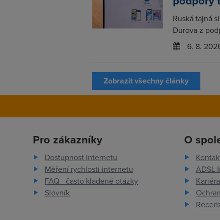
podpory 
Ruská tajná s
Durova z podp
6. 8. 202
Zobrazit všechny články
Pro zákazníky
O spol
Dostupnost internetu
Kontak
Měření rychlosti internetu
ADSL I
FAQ - často kladené otázky
Kariéra
Slovník
Ochran
Recenz