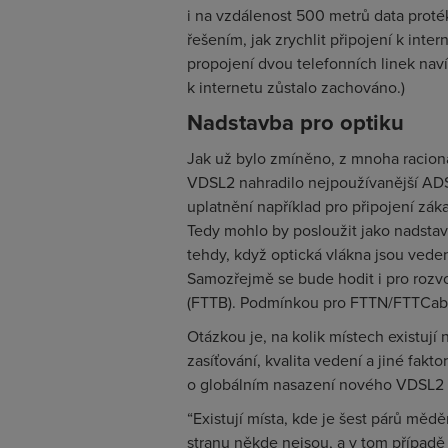
i na vzdálenost 500 metrů data protéka
řešením, jak zrychlit připojení k intern
propojení dvou telefonních linek naví
k internetu zůstalo zachováno.)
Nadstavba pro optiku
Jak už bylo zmíněno, z mnoha racio
VDSL2 nahradilo nejpoužívanější ADS
uplatnění například pro připojení zák
Tedy mohlo by posloužit jako nadsta
tehdy, když optická vlákna jsou vede
Samozřejmě se bude hodit i pro rozvod
(FTTB). Podmínkou pro FTTN/FTTCab j
Otázkou je, na kolik místech existuj
zasíťování, kvalita vedení a jiné fakto
o globálním nasazení nového VDSL2 n
“Existují místa, kde je šest párů měd
stranu někde nejsou, a v tom případě 