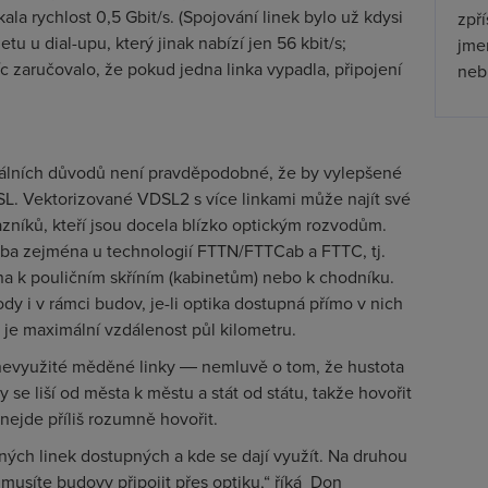
la rychlost 0,5 Gbit/s. (Spojování linek bylo už kdysi
zpř
etu u dial-upu, který jinak nabízí jen 56 kbit/s;
jmen
c zaručovalo, že pokud jedna linka vypadla, připojení
nebu
nálních důvodů není pravděpodobné, že by vylepšené
L. Vektorizované VDSL2 s více linkami může najít své
azníků, kteří jsou docela blízko optickým rozvodům.
vba zejména u technologií FTTN/FTTCab a FTTC, tj.
na k pouličním skříním (kabinetům) nebo k chodníku.
y i v rámci budov, je-li optika dostupná přímo v nich
e maximální vzdálenost půl kilometru.
í nevyužité měděné linky ― nemluvě o tom, že hustota
ry se liší od města k městu a stát od státu, takže hovořit
ejde příliš rozumně hovořit.
ěných linek dostupných a kde se dají využít. Na druhou
musíte budovy připojit přes optiku,“ říká Don