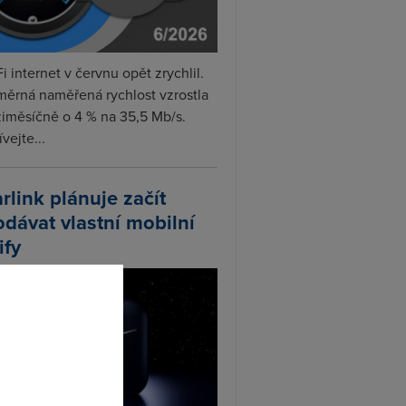
i internet v červnu opět zrychlil.
měrná naměřená rychlost vzrostla
iměsíčně o 4 % na 35,5 Mb/s.
vejte...
arlink plánuje začít
odávat vlastní mobilní
ify