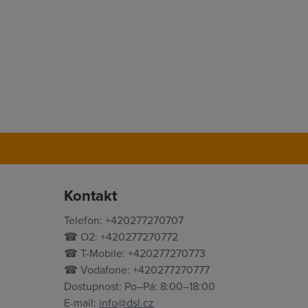
Kontakt
Telefon: +420277270707
☎ O2: +420277270772
☎ T-Mobile: +420277270773
☎ Vodafone: +420277270777
Dostupnost: Po–Pá: 8:00–18:00
E-mail:
info@dsl.cz