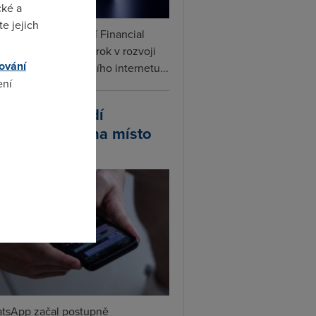
cké a
e jejich
ceX podle informací Financial
s připravuje další krok v rozvoji
ování
linku. Vedle satelitního internetu...
ení
atsApp zavádí
ivatelská jména místo
omto
lefonních čísel
tsApp začal postupně