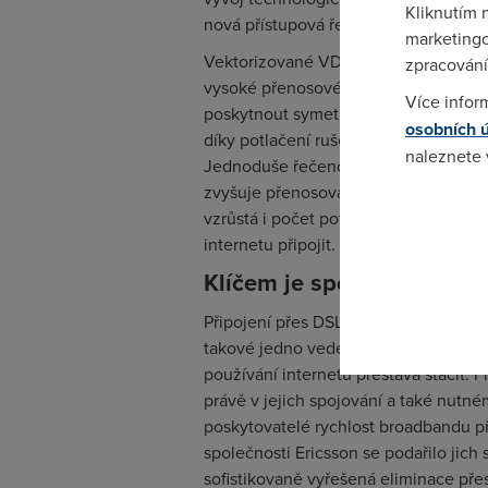
Kliknutím 
nová přístupová řešení,“ říká Hakan Er
marketingo
Vektorizované VDSL2, jímž dochází k
zpracování
vysoké přenosové rychlosti ― kapaci
Více infor
poskytnout symetrické připojení s ryc
osobních 
díky potlačení rušení pocházejícího 
naleznete
Jednoduše řečeno, potlačením rušení
zvyšuje přenosová kapacita vedení a
Pokud se o
vzrůstá i počet potenciálních zákazn
odkazu.
internetu připojit.
Klíčem je spojování dvoul
Připojení přes DSL je často realizo
takové jedno vedení má velice omez
používání internetu přestává stačit. F
právě v jejich spojování a také nutn
poskytovatelé rychlost broadbandu p
společnosti Ericsson se podařilo jich
sofistikovaně vyřešená eliminace pře