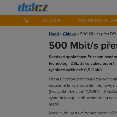
KATALOG
DOSTUPNOST SLUŽ
Úvod
>
Články
>
500 Mbit/s přes DS
500 Mbit/s pře
Švédská společnost Ericsson oznámila
technologii DSL. Jako vůbec první 
rychlostí vyšší než 0,5 Gbit/s.
Firma Ericsson přenesla data rychlos
kroucené linky s použitím nejnovější
(tzv. „vektorizované“ VDSL2). „Klas
symetrickou (tj. v obou směrech) ryc
metrů.
Naděje, že by nové zdokonalené VDS