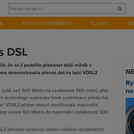
EB
RYCHLOST INTERNETU
ČLÁNKY
P
L
s DSL
, že se jí podařilo překonat další milník v
NE
firma demonstrovala přenos dat na bázi VDSL2
Ry
na
tí vyšší než 500 Mbit/s na vzdálenost 500 metrů přes
ch technologií svazování linek a eliminace přeslechů
ické“ VDSL2 přitom dosud umožňovalo maximální
hlost kolem 100 Mbit/s do maximální vzdálenosti 300
L2 přineslo výraznou změnu většině rezidentních