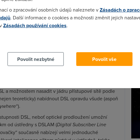
ené zákazníky
mací o zpracování osobních údajů naleznete v
Zásadách o zprac
Wi-F
údajů
. Další informace o cookies a možnosti změnit jejich nastav
na optice dovedené co nejblíže k uživateli, aby měděná
Prů
 v
Zásadách používání cookies
.
y, maximálně stovky metrů – obvykle méně než 1 km),
mez
íku, do uzlu u domu, nebo do suterénu domu (
FTTC
,
Podí
 cookies chcete dozvědět více, další podrobnosti najdete na t
umožňuje v dopředném směru kapacitu 30 Mbit/s, což je
To The Home
). Nejnovější specifikace pro VDSL2, které
St
páru, by měla být schválena již příští měsíc.
Povolit nezbytné
Povolit vše
pr
y xDSL lze efektivně využít optiku: ADSL2+ či VDSL(2).
tar
í udržet náskok před masovým zájmem o
dové“ po kapacitě, typicky video nebo on-line hry. A
 a možnostem nasadit v jádru přístupové sítě podle
nejen teoreticky) nabídnout DSL opravdu všude (aspoň
ywhere
“).
ostupnosti DSL, neboť optické prodloužení umožní
 km od ústředny s DSLAM (
Digital Subscriber Line
užovačky“ současně nabízejí velmi jednoduché