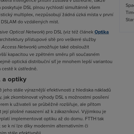
škerá inteligence přitom zůstává v ústředně, takže
Spa
 a poskytuje DSL plnou rychlostí simultánně všem
Time
stický multiplex, nezpůsobují žádná úzká místa v první
Star
ení DSLAM do vzdálených míst.
sive Optical Network
) pro DSL (viz též článek
Optika
architektury přístupové sítě pro veškeré služby
e Access Network
) umožňuje také obsloužit
vyšší kapacitou ve zpětném směru při současném
ejmě optická distribuční síť je mnohem lepší variantou
cestě k ústředně.
 a optiky
jeho stále výraznější efektivnosti z hlediska nákladů
ty, jak zkombinovat výhody DSL s možnostmi posílení
ěrem k uživateli se průběžně rozšiřuje, ale přitom
 její plošné nasazení až k zákazníkovi. Výjimkou je
yplatí implementovat optiku až do domu. FTTH tak
 se k ní lze díky moderním alternativním či
 stále efektivněji.