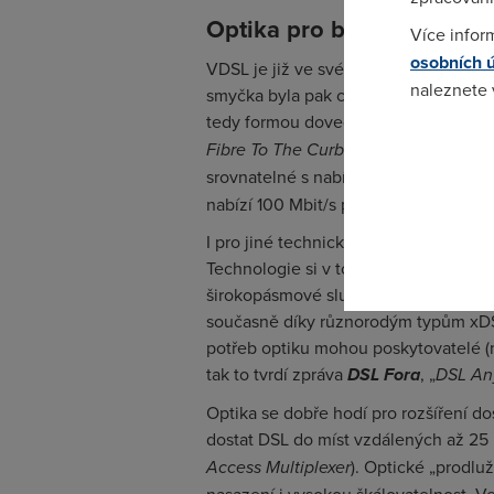
Optika pro blízké i vzdál
Více infor
osobních 
VDSL je již ve své podstatě závislé 
naleznete
smyčka byla pak co nejkratší (desítk
tedy formou dovedení optiky k chodn
Pokud se o
Fibre To The Curb
). Toto řešení již 
odkazu.
srovnatelné s nabídkou FTTH (
Fiber 
nabízí 100 Mbit/s po jednom měděném 
I pro jiné technické varianty z rodin
Technologie si v tomto případě mus
širokopásmové služby, které jsou „hla
současně díky různorodým typům xDSL
potřeb optiku mohou poskytovatelé (
tak to tvrdí zpráva
DSL Fora
, „
DSL An
Optika se dobře hodí pro rozšíření d
dostat DSL do míst vzdálených až 25
Access Multiplexer
). Optické „prodl