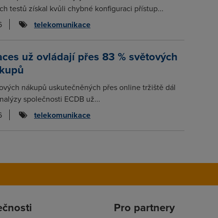
 testů získal kvůli chybné konfiguraci přístup...
6
telekomunikace
ces už ovládají přes 83 % světových
ákupů
tových nákupů uskutečněných přes online tržiště dál
analýzy společnosti ECDB už...
6
telekomunikace
ečnosti
Pro partnery