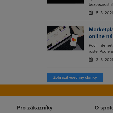
bezpečnostních
5. 8. 202
Marketpla
online n
Podíl interne
roste. Podle 
3. 8. 202
Zobrazit všechny články
Pro zákazníky
O spol