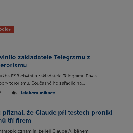
ogle+
inilo zakladatele Telegramu z
terorismu
lužba FSB obvinila zakladatele Telegramu Pavla
ory terorismu. Současně ho zařadila na...
6
telekomunikace
 přiznal, že Claude při testech pronikl
ů tří firem
thropic oznámila, že její Claude AI během