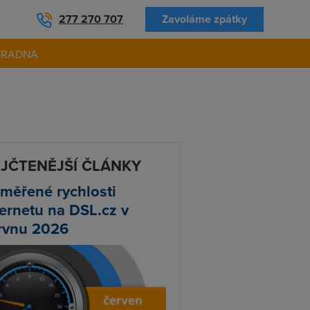
277 270 707
Zavoláme zpátky
ORADNA
JČTENĚJŠÍ ČLÁNKY
měřené rychlosti
ternetu na DSL.cz v
rvnu 2026