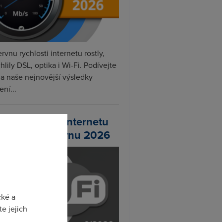
rvnu rychlosti internetu rostly,
hlily DSL, optika i Wi-Fi. Podívejte
na naše nejnovější výsledky
ní...
chlosti Wi-Fi internetu
 DSL.cz v červnu 2026
cké a
e jejich