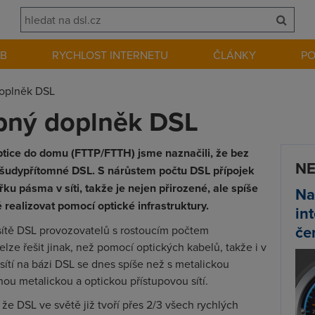
EB
RYCHLOST INTERNETU
ČLÁNKY
P
doplněk DSL
ebný doplněk DSL
optice do domu (FTTP/FTTH) jsme naznačili, že bez
NE
všudypřítomné DSL. S nárůstem počtu DSL přípojek
u pásma v síti, takže je nejen přirozené, ale spíše
Na
ě realizovat pomocí optické infrastruktury.
in
če
 sítě DSL provozovatelů s rostoucím počtem
elze řešit jinak, než pomocí optických kabelů, takže i v
ítí na bázi DSL se dnes spíše než s metalickou
ou metalickou a optickou přístupovou sítí.
, že DSL ve světě již tvoří přes 2/3 všech rychlých