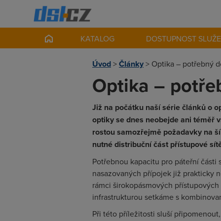
KATALOG
DOSTUPNOST SLUŽ
Úvod
>
Články
>
Optika – potřebný 
Optika – potř
Již na počátku naší série článků o 
optiky se dnes neobejde ani téměř 
rostou samozřejmě požadavky na šířk
nutné distribuční část přístupové sít
Potřebnou kapacitu pro páteřní části
nasazovaných přípojek již prakticky n
rámci širokopásmových přístupových s
infrastrukturou setkáme s kombinovan
Při této příležitosti sluší připomenout