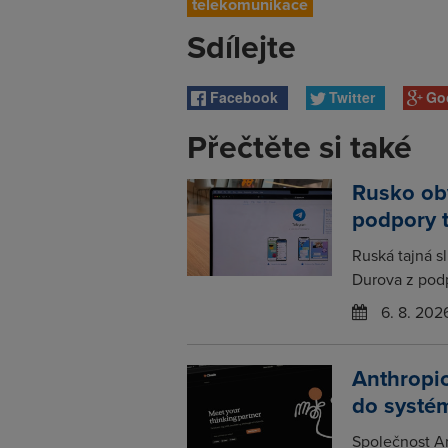
telekomunikace
Sdílejte
Facebook
Twitter
Go
Přečtěte si také
Rusko obv
podpory 
Ruská tajná s
Durova z podp
6. 8. 202
Anthropic
do systém
Společnost An