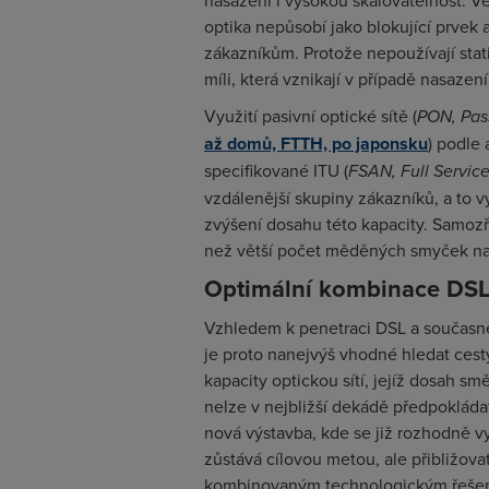
nasazení i vysokou škálovatelnost. Ve
optika nepůsobí jako blokující prvek
zákazníkům. Protože nepoužívají stati
míli, která vznikají v případě nasaz
Využití pasivní optické sítě (
PON, Pas
až domů, FTTH, po japonsku
) podle 
specifikované ITU (
FSAN, Full Servic
vzdálenější skupiny zákazníků, a to 
zvýšení dosahu této kapacity. Samozř
než větší počet měděných smyček na 
Optimální kombinace DSL
Vzhledem k penetraci DSL a současně 
je proto nanejvýš vhodné hledat ces
kapacity optickou sítí, jejíž dosah sm
nelze v nejbližší dekádě předpokládat
nová výstavba, kde se již rozhodně v
zůstává cílovou metou, ale přibližovat
kombinovaným technologickým řešením