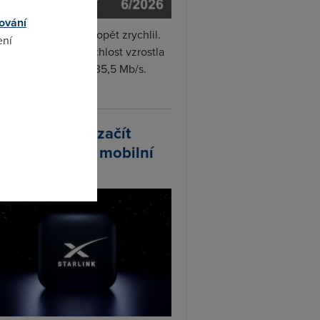
ování
i internet v červnu opět zrychlil.
ení
měrná naměřená rychlost vzrostla
iměsíčně o 4 % na 35,5 Mb/s.
vejte...
omto
arlink plánuje začít
odávat vlastní mobilní
ify