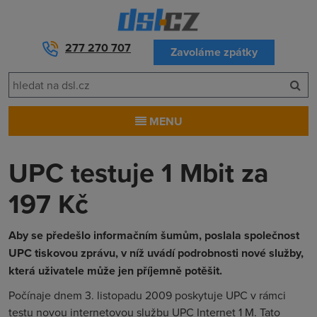
277 270 707
Zavoláme zpátky
MENU
UPC testuje 1 Mbit za
197 Kč
Aby se předešlo informačním šumům, poslala společnost
UPC tiskovou zprávu, v níž uvádí podrobnosti nové služby,
která uživatele může jen příjemně potěšit.
Počínaje dnem 3. listopadu 2009 poskytuje UPC
v rámci
testu novou internetovou službu UPC Internet
1 M
. Tato