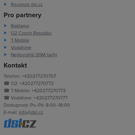
Recenze dsl.cz
Pro partnery
Reklama
O2 Czech Republic
T-Mobile
Vodafone
Nejlevnější GSM tarify
Kontakt
Telefon: +420277270707
☎ O2: +420277270772
☎ T-Mobile: +420277270773
☎ Vodafone: +420277270777
Dostupnost: Po–Pá: 8:00–18:00
E-mail:
info@dsl.cz