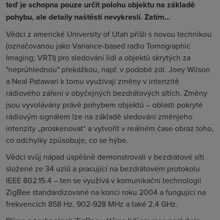
teď je schopna pouze určit polohu objektu na základě
pohybu, ale detaily naštěstí nevykreslí. Zatím...
Vědci z americké University of Utah přišli s novou technikou
(označovanou jako
Variance-based radio Tomographic
Imaging; VRTI
) pro sledování lidí a objektů skrytých za
"neprůhlednou" překážkou, např. v podobě zdí. Joey Wilson
a Neal Patawari k tomu využívají změny v intenzitě
rádiového záření v obyčejných bezdrátových sítích. Změny
jsou vyvolávány právě pohybem objektů – oblasti pokryté
rádiovým signálem lze na základě sledování změnjeho
intenzity „proskenovat“ a vytvořit v reálném čase obraz toho,
co odchylky způsobuje, co se hýbe.
Vědci svůj nápad úspěšně demonstrovali v bezdrátové síti
složené ze 34 uzlů a pracující na bezdrátovém protokolu
IEEE 802.15.4 – ten se využívá v komunikační technologii
ZigBee standardizované na konci roku 2004 a fungující na
frekvencích 858 Hz, 902-928 MHz a také 2,4 GHz.