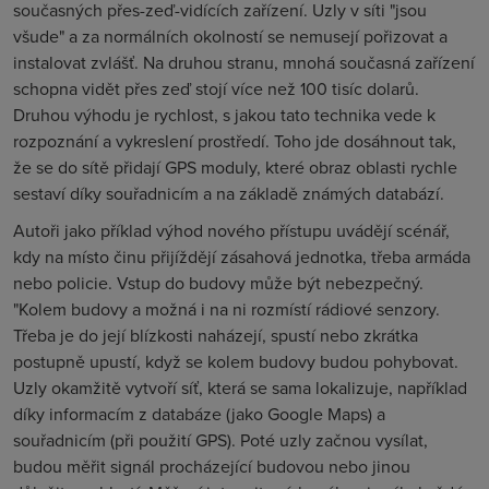
současných přes-zeď-vidících zařízení. Uzly v síti "jsou
všude" a za normálních okolností se nemusejí pořizovat a
instalovat zvlášť. Na druhou stranu, mnohá současná zařízení
schopna vidět přes zeď stojí více než 100 tisíc dolarů.
Druhou výhodu je rychlost, s jakou tato technika vede k
rozpoznání a vykreslení prostředí. Toho jde dosáhnout tak,
že se do sítě přidají GPS moduly, které obraz oblasti rychle
sestaví díky souřadnicím a na základě známých databází.
Autoři jako příklad výhod nového přístupu uvádějí scénář,
kdy na místo činu přijíždějí zásahová jednotka, třeba armáda
nebo policie. Vstup do budovy může být nebezpečný.
"Kolem budovy a možná i na ni rozmístí rádiové senzory.
Třeba je do její blízkosti naházejí, spustí nebo zkrátka
postupně upustí, když se kolem budovy budou pohybovat.
Uzly okamžitě vytvoří síť, která se sama lokalizuje, například
díky informacím z databáze (jako Google Maps) a
souřadnicím (při použití GPS). Poté uzly začnou vysílat,
budou měřit signál procházející budovou nebo jinou