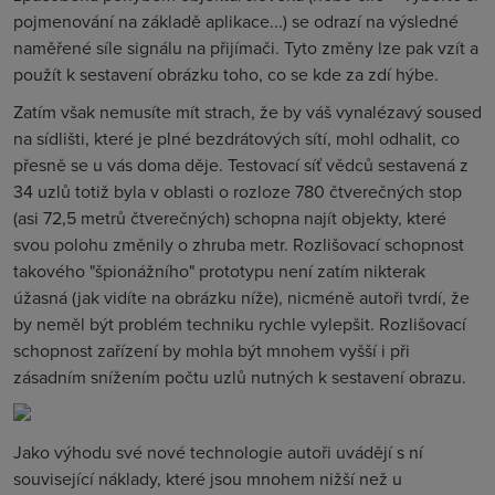
pojmenování na základě aplikace...) se odrazí na výsledné
naměřené síle signálu na přijímači. Tyto změny lze pak vzít a
použít k sestavení obrázku toho, co se kde za zdí hýbe.
Zatím však nemusíte mít strach, že by váš vynalézavý soused
na sídlišti, které je plné bezdrátových sítí, mohl odhalit, co
přesně se u vás doma děje. Testovací síť vědců sestavená z
34 uzlů totiž byla v oblasti o rozloze 780 čtverečných stop
(asi 72,5 metrů čtverečných) schopna najít objekty, které
svou polohu změnily o zhruba metr. Rozlišovací schopnost
takového "špionážního" prototypu není zatím nikterak
úžasná (jak vidíte na obrázku níže), nicméně autoři tvrdí, že
by neměl být problém techniku rychle vylepšit. Rozlišovací
schopnost zařízení by mohla být mnohem vyšší i při
zásadním snížením počtu uzlů nutných k sestavení obrazu.
Jako výhodu své nové technologie autoři uvádějí s ní
související náklady, které jsou mnohem nižší než u