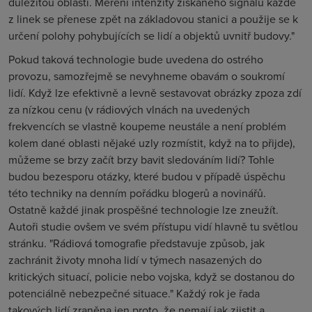
důležitou oblastí. Měření intenzity získaného signálu každé
z linek se přenese zpět na základovou stanici a použije se k
určení polohy pohybujících se lidí a objektů uvnitř budovy."
Pokud taková technologie bude uvedena do ostrého
provozu, samozřejmě se nevyhneme obavám o soukromí
lidí. Když lze efektivně a levně sestavovat obrázky zpoza zdí
za nízkou cenu (v rádiových vlnách na uvedených
frekvencích se vlastně koupeme neustále a není problém
kolem dané oblasti nějaké uzly rozmístit, když na to přijde),
můžeme se brzy začít brzy bavit sledováním lidí? Tohle
budou bezesporu otázky, které budou v případě úspěchu
této techniky na denním pořádku blogerů a novinářů.
Ostatně každé jinak prospěšné technologie lze zneužít.
Autoři studie ovšem ve svém přístupu vidí hlavně tu světlou
stránku. "Rádiová tomografie představuje způsob, jak
zachránit životy mnoha lidí v týmech nasazených do
kritických situací, policie nebo vojska, když se dostanou do
potenciálně nebezpečné situace." Každý rok je řada
takových lidí zraněna jen proto, že nemají jak zjistit a