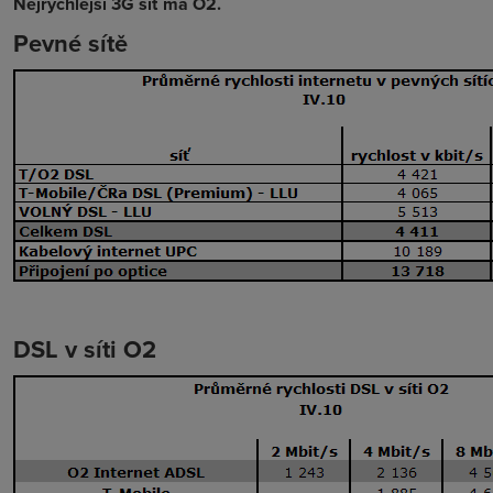
Nejrychlejší 3G síť má O2.
Pevné sítě
DSL v síti O2