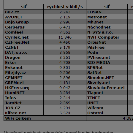
Uvedené rychlosti odpovídají naměřeným hodnotám