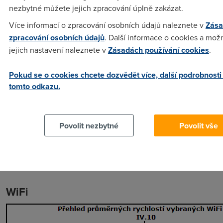
nezbytné můžete jejich zpracování úplně zakázat.
Více informací o zpracování osobních údajů naleznete v
Zása
zpracování osobních údajů
. Další informace o cookies a mož
jejich nastavení naleznete v
Zásadách používání cookies
.
Pokud se o cookies chcete dozvědět více, další podrobnosti
tomto odkazu.
Povolit nezbytné
Povolit vše
Nárůst u 3G sítí je způsoben zvýšením limitu, nad který jsou
měření považována jako platná od 1.4.2010.
WiFi