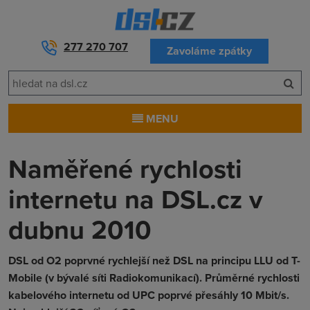
277 270 707
Zavoláme zpátky
MENU
Naměřené rychlosti
internetu na DSL.cz v
dubnu 2010
DSL od O2 poprvné rychlejší než DSL na principu LLU od T-
Mobile (v bývalé síti Radiokomunikací). Průměrné rychlosti
kabelového internetu od UPC poprvé přesáhly 10 Mbit/s.