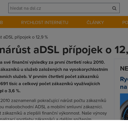
EB
RYCHLOST INTERNETU
ČLÁNKY
P
t aDSL přípojek o 12,9 %
 nárůst aDSL přípojek o 12
 své finanční výsledky za první čtvrtletí roku 2010.
NE
zákazníků u služeb založených na vysokorychlostním
vních služeb. V prvním čtvrtletí počet zákazníků
Ry
691 tisíc a celkový počet zákazníků využívajících
na
pl o 3,6 %.
tí 2010 zaznamenali pokračující nárůst počtu zákazníků
jsou maloobchodní ADSL a mobilní smluvní zákazníci.
t zákazníků a zlepšili finanční výkonnost. Naše výnosy
malizací spotřeby zákazníků a dalším snížením
to jsme se snažili maximálně kompenzovat nižší