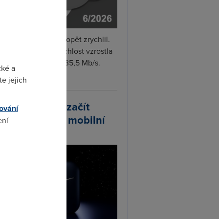
i internet v červnu opět zrychlil.
měrná naměřená rychlost vzrostla
iměsíčně o 4 % na 35,5 Mb/s.
cké a
vejte...
e jejich
arlink plánuje začít
ování
odávat vlastní mobilní
ení
ify
omto