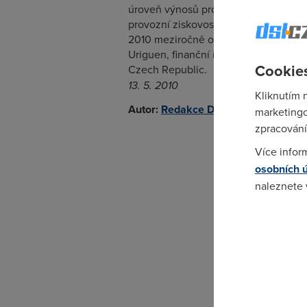
úroveň výnosů prostřednictvím reali
provozní ziskovosti. Díky tomu se vzr
2010 meziročně o 0,5 procentního bo
Uriguen, finanční ředitel a 1. místop
Cookies
Czech Republic.
13. 5. 2010
Kliknutím 
Autor:
Redakce DSL.cz
marketingo
zpracování
Více infor
osobních 
naleznete
Pokud se o
odkazu.