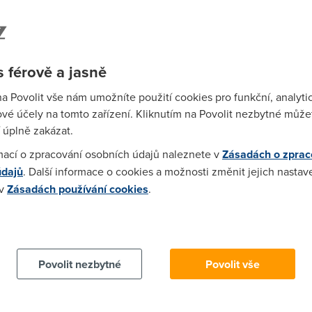
zace úsporných opatření s cílem udržet vysokou úroveň
ostla plně srovnatelná OIBDA marži v prvním čtvrtletí
du," komentoval finanční výsledky Jesús Pérez de
ředseda představenstva společnosti Telefónica O2
Wi-F
 férově a jasně
Prů
mez
na Povolit vše nám umožníte použití cookies pro funkční, analyti
Podí
vé účely na tomto zařízení. Kliknutím na Povolit nezbytné můžet
 úplně zakázat.
St
mací o zpracování osobních údajů naleznete v
Zásadách o zprac
pr
údajů
. Další informace o cookies a možnosti změnit jejich nastav
tar
 v
Zásadách používání cookies
.
 cookies chcete dozvědět více, další podrobnosti najdete na t
Povolit nezbytné
Povolit vše