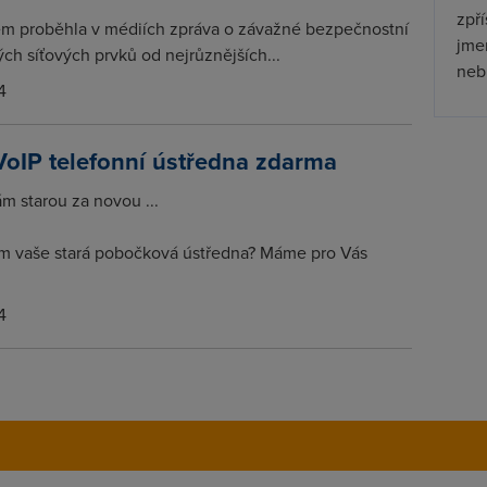
zpř
m proběhla v médiích zpráva o závažné bezpečnostní
jmen
ch síťových prvků od nejrůznějších...
nebu
4
VoIP telefonní ústředna zdarma
 starou za novou ...
m vaše stará pobočková ústředna? Máme pro Vás
4