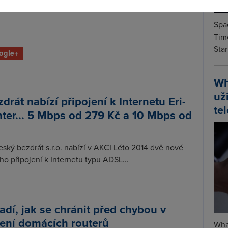
Spa
Time
Star
ogle+
Wh
už
drát nabízí připojení k Internetu Eri-
te
ter... 5 Mbps od 279 Kč a 10 Mbps od
ský bezdrát s.r.o. nabízí v AKCI Léto 2014 dvě nové
o připojení k Internetu typu ADSL...
adí, jak se chránit před chybou v
ení domácích routerů
Wha