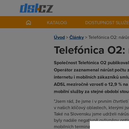
KATALOG
DOSTUPNOST SLUŽ
Úvod
>
Články
>
Telefónica O2: nárůs
Telefónica O2:
Společnost Telefónica O2 publikovala
Operátor zaznamenal nárůst počtu 
internetu i mobilních zákazníků smlu
ADSL meziročně vzrostl o 12,9 % na 
mobilní služby za stejné období stou
"Jsem rád, že jsme i v prvním čtvrtle
v našich klíčový oblastech, kterými 
Také na Slovensku jsme udrželi nárůs
byly nadále negativně ovlivněny opti
mobilních terminačních poplatků. Pro