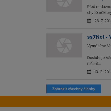
Před nedávne
chybě některý
23. 7. 201
ss7Net - 
Vyměníme Vám
Dosluhuje Vá
řešení...
10. 2. 201
Zobrazit všechny články