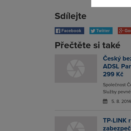
Sdílejte
Facebook
Twitter
Go
Přečtěte si také
Český bez
ADSL Pan
299 Kč
Společnost Če
Služby pevnéh
5. 8. 2014
TP-LINK r
zabezpeč