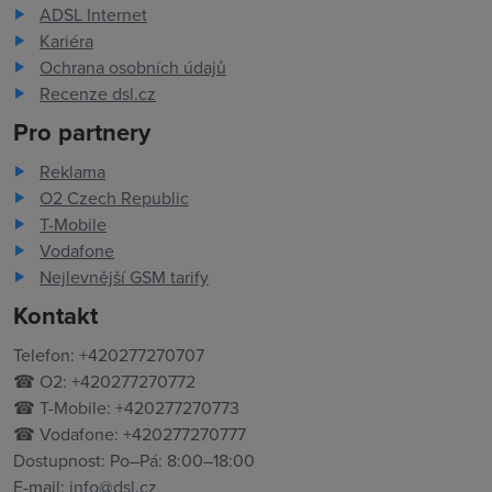
ADSL Internet
Kariéra
Ochrana osobních údajů
Recenze dsl.cz
Pro partnery
Reklama
O2 Czech Republic
T-Mobile
Vodafone
Nejlevnější GSM tarify
Kontakt
Telefon: +420277270707
☎ O2: +420277270772
☎ T-Mobile: +420277270773
☎ Vodafone: +420277270777
Dostupnost: Po–Pá: 8:00–18:00
E-mail:
info@dsl.cz