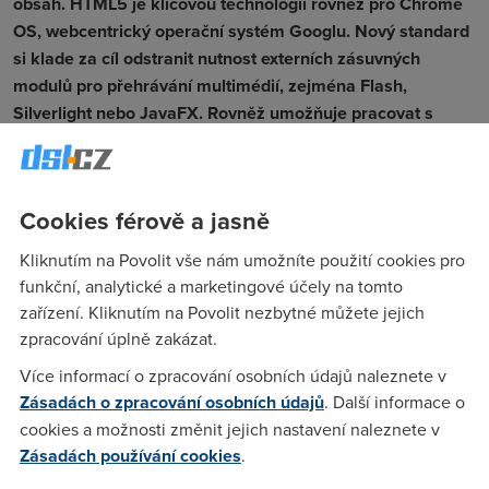
obsah. HTML5 je klíčovou technologií rovněž pro Chrome
OS, webcentrický operační systém Googlu. Nový standard
si klade za cíl odstranit nutnost externích zásuvných
modulů pro přehrávání multimédií, zejména Flash,
Silverlight nebo JavaFX. Rovněž umožňuje pracovat s
webovým obsahem i v offline režimu, čehož chce využívat
právě Chrome OS.
"Na Google I/O se setkají tisíce vývojářů. Věnovat se budou
Cookies férově a jasně
otázkám spojeným s budováním nové generace webu,
mobilních a firemních aplikací za pomocí technologií Google
Kliknutím na Povolit vše nám umožníte použití cookies pro
a otevřeného webu," píše Google k setkání.
funkční, analytické a marketingové účely na tomto
zařízení. Kliknutím na Povolit nezbytné můžete jejich
Konference začíná již zítra a trvat bude do 20. května.
zpracování úplně zakázat.
17. 5. 2010
Více informací o zpracování osobních údajů naleznete v
Autor:
Redakce DSL.cz
Zásadách o zpracování osobních údajů
. Další informace o
cookies a možnosti změnit jejich nastavení naleznete v
Zásadách používání cookies
.