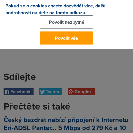
Pokud se o cookies chcete dozvědět více, další
podrobnosti najdete na tomto odkazu.
Povolit nezbytné
Povolit vše
Sdílejte
Facebook
Twitter
Google+
Přečtěte si také
Český bezdrát nabízí připojení k Internetu
Eri-ADSL Panter... 5 Mbps od 279 Kč a 10