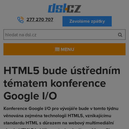
277 270 707
Zavoláme zpátky
MENU
HTML5 bude ústředním
tématem konference
Google I/O
Konference Google I/O pro vývojáře bude v tomto týdnu
věnována zejména technologii HTML5, vznikajícímu
standardu HTML s důrazem na webový multimediální