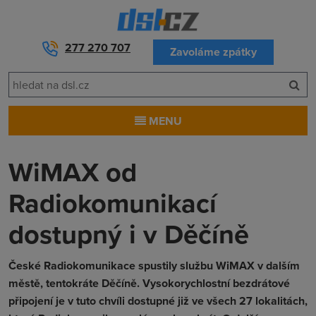
277 270 707
Zavoláme zpátky
MENU
WiMAX od
Radiokomunikací
dostupný i v Děčíně
České Radiokomunikace spustily službu WiMAX v dalším
městě, tentokráte Děčíně. Vysokorychlostní bezdrátové
připojení je v tuto chvíli dostupné již ve všech 27 lokalitách,