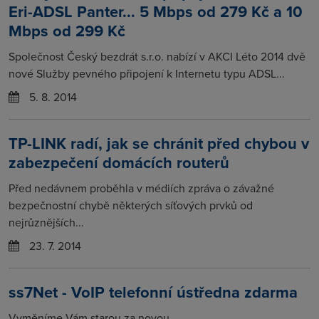
Eri-ADSL Panter... 5 Mbps od 279 Kč a 10
Mbps od 299 Kč
Společnost Český bezdrát s.r.o. nabízí v AKCI Léto 2014 dvě
nové Služby pevného připojení k Internetu typu ADSL...
5. 8. 2014
TP-LINK radí, jak se chránit před chybou v
zabezpečení domácích routerů
Před nedávnem proběhla v médiích zpráva o závažné
bezpečnostní chybě některých síťových prvků od
nejrůznějších...
23. 7. 2014
ss7Net - VoIP telefonní ústředna zdarma
Vyměníme Vám starou za novou ...