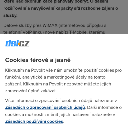
které Radiokomunikace plánovaly pokrýt. O dalším
rozšířování a navyšování kapacity sítí rozhodne zájem o
služby.
Datové služby přes WiMAX (internetovou přípojku a
telefonní VoIP linku) nově nabízí T-Mobile, kterému
Radiokomunikace svou maloobchodní část prodaly koncem
loňského roku. Vysílače včetně služeb Radiokomunikace
nabízejí i dalším operátorům, kteří službu mohou
Cookies férově a jasně
zprostředkovat svým klientům. „Bezdrátovou technologii
WiMAX využíváme pro zajištění
Kliknutím na Povolit vše nám umožníte použití cookies pro
komplexních telekomunikačních služeb pro velké
funkční, analytické a marketingové účely na tomto
společnosti a nyní také pro naše velkoobchodní partnery,“
zařízení. Kliknutím na Povolit nezbytné můžete jejich
říká Marcel Procházka, manažer rozvoje služeb a strategií
zpracování úplně zakázat.
Českých Radiokomunikací.
Více informací o zpracování osobních údajů naleznete v
26. 5. 2010
Zásadách o zpracování osobních údajů
. Další informace o
Autor:
Redakce DSL.cz
cookies a možnosti změnit jejich nastavení naleznete v
Zásadách používání cookies
.