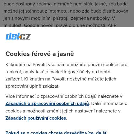
bude dostupný zdarma, nicméně není stále jasné, zda bude
možné jej stáhnout z internetu, nebo zda bude distribuován
jen s novými mobilními přístroji, zejména netbooky. V
minulosti Google hovořil právě o druhé možnosti. AFP
citovala viceprezidenta Googlu Sundara Pičaje, který uvedl,
že firma pracuje na novém zařízení, které vyjde ještě letos
na podzim. Ten však zároveň uvedl, že Google očekává, že
Cookies férově a jasně
od prvního od uvedení bude mít miliony uživatelů.
2. 6. 2010
Kliknutím na Povolit vše nám umožníte použití cookies pro
funkční, analytické a marketingové účely na tomto
Autor:
Redakce DSL.cz
zařízení. Kliknutím na Povolit nezbytné můžete jejich
zpracování úplně zakázat.
Více informací o zpracování osobních údajů naleznete v
Zásadách o zpracování osobních údajů
. Další informace o
cookies a možnosti změnit jejich nastavení naleznete v
Zásadách používání cookies
.
Pokud se o cookies chcete dozvědět více, další