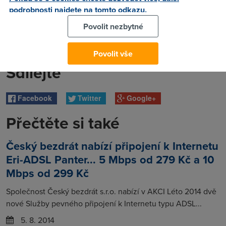
podrobnosti najdete na tomto odkazu.
Povolit nezbytné
Povolit vše
Sdílejte
Facebook
Twitter
Google+
Přečtěte si také
Český bezdrát nabízí připojení k Internetu
Eri-ADSL Panter... 5 Mbps od 279 Kč a 10
Mbps od 299 Kč
Společnost Český bezdrát s.r.o. nabízí v AKCI Léto 2014 dvě
nové Služby pevného připojení k Internetu typu ADSL...
5. 8. 2014