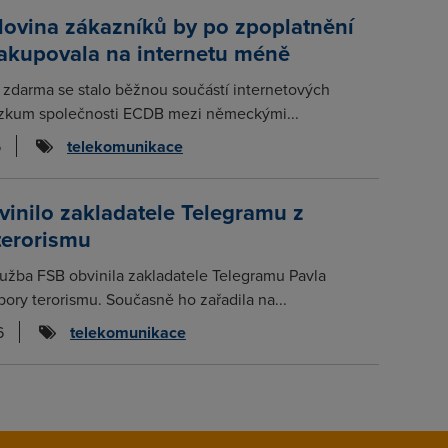
lovina zákazníků by po zpoplatnění
nakupovala na internetu méně
 zdarma se stalo běžnou součástí internetových
zkum společnosti ECDB mezi německými...
6
telekomunikace
inilo zakladatele Telegramu z
terorismu
lužba FSB obvinila zakladatele Telegramu Pavla
ory terorismu. Současně ho zařadila na...
6
telekomunikace