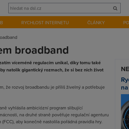
EB
RYCHLOST INTERNETU
ČLÁNKY
P
roadband
tem broadband
zatím víceméně regulacím unikal, díky tomu také
NE
 natolik gigantický rozmach, že si bez nich život
Ry
na
tom, že rozvoj broadbandu je příliš živelný a potřebuje
aně vyhlásila ambiciózní program slibující
ácnosti, na druhé straně pověřuje regulační agenturu
FCC), aby konečně nastolila pořádná pravidla hry.