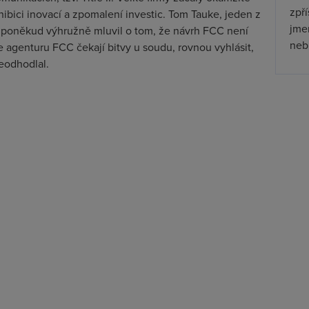
zpř
hibici inovací a zpomalení investic. Tom Tauke, jeden z
jmen
e poněkud výhružně mluvil o tom, že návrh FCC není
nebu
že agenturu FCC čekají bitvy u soudu, rovnou vyhlásit,
neodhodlal.