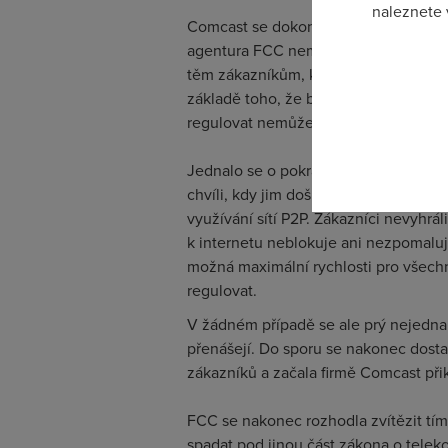
naleznete
Comcast se dokonce bránil u soudu a 
agentura FCC nemá autoritu k tomu,
Pokud se o
těm zákazníkům, které podezřívá ze s
odkazu.
základě toho, že broadbandové připoje
regulovat nemůže.
Jednalo se o pokračování sporu z rok
chvíli, kdy jim došlo, že jim Comcast 
využívání sítí P2P. Zákazníci nevyhrál
k internetu neblokuje ani nezpomaluje
možná maximální rychlosti pro všech
regulovat.
V žádném případě se ale prý nejednal
přenášejí. Do sporu se nakonec dostal
zákazníků a začala firmě Comcast přik
FCC se nakonec rozhodla zvítězit tím,
spadat pod jinou část zákona o telekom