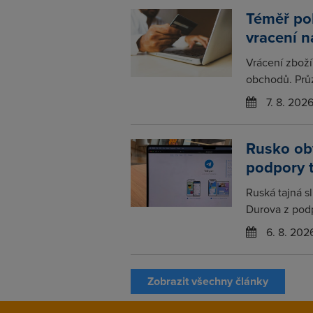
Téměř po
vracení 
Vrácení zboží
obchodů. Prů
7. 8. 202
Rusko obv
podpory 
Ruská tajná s
Durova z podp
6. 8. 202
Zobrazit všechny články