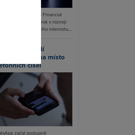
ceX podle informací Financial
omto
s připravuje další krok v rozvoji
linku. Vedle satelitního internetu...
atsApp zavádí
ivatelská jména místo
lefonních čísel
tsApp začal postupně