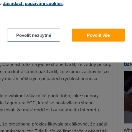
 v
Zásadách používání cookies
.
vyhrál, když soudce rozhodl o tom, že federální
Spa
 aby firmě zakázala utáhnout broadbandový kohoutek
 cookies chcete dozvědět více, další podrobnosti najdete na t
Time
dílení souborů po internetu. Soudce rozhodl na
Star
ní k internetu spadá pod tzv. Title I, kterou FCC
Povolit nezbytné
Povolit vše
Wh
u 2007, kdy řada zákazníků žalovala firmu Comcast ve
už
snižuje rychlost připojení - a tím vlastně znemožňuje
te
i, Comcast totiž na jedné straně tvrdil, že žádný přístup
, na druhé straně pak tvrdil, že v rámci zachování co
ny musí v některých případech rychlost přenosu
o o vybírání zákazníků podle toho, jaké soubory
a i agentura FCC, která se postavila na stranu
azovat, že musí dodržet tzv. neutralitu internetu.
 že broadband překlasifikovala tak šikovně, že začal
Wha
unikacích, tzv. Title II. Velké firmy začaly okamžitě