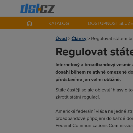
KATALOG
DOSTUPNOST SLUŽ
Úvod
>
Články
>
Regulovat státem b
Regulovat stá
Internetový a broadbandový vesmír 
dosáhl během relativně omezené doby
představíme jen velmi obtížně.
Stále častěji se ale objevují hlasy o 
zkrotit státní regulací.
Americká federální vláda na jedné str
broadbandové připojení do každé dom
Federal Communications Commission (