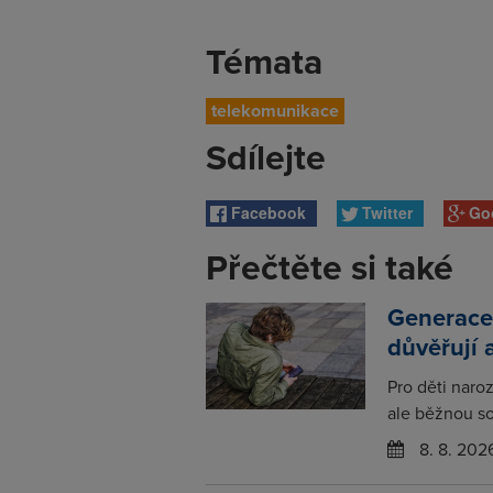
Témata
telekomunikace
Sdílejte
Facebook
Twitter
Go
Přečtěte si také
Generace
důvěřují 
Pro děti naro
ale běžnou so
8. 8. 202