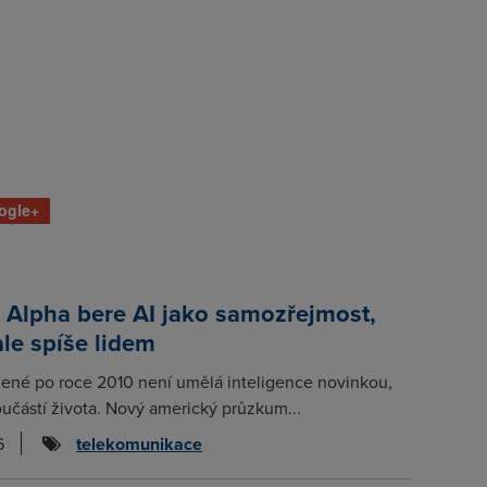
ogle+
 Alpha bere AI jako samozřejmost,
ale spíše lidem
zené po roce 2010 není umělá inteligence novinkou,
učástí života. Nový americký průzkum...
6
telekomunikace