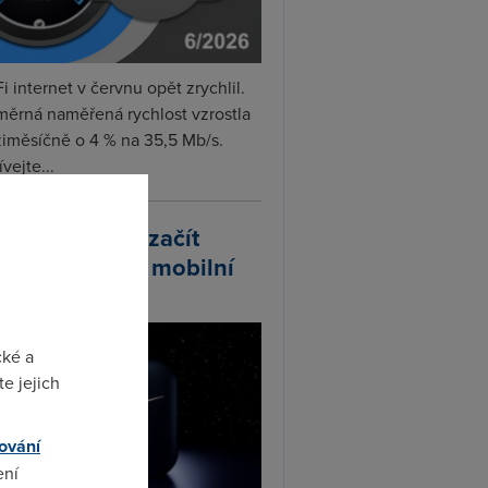
i internet v červnu opět zrychlil.
měrná naměřená rychlost vzrostla
iměsíčně o 4 % na 35,5 Mb/s.
vejte...
arlink plánuje začít
odávat vlastní mobilní
ify
cké a
e jejich
ování
ení