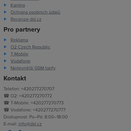
Kariéra
Ochrana osobních údajů
Recenze dsl.cz
Pro partnery
Reklama
O2 Czech Republic
T-Mobile
Vodafone
Nejlevnější GSM tarify
Kontakt
Telefon: +420277270707
☎ O2: +420277270772
☎ T-Mobile: +420277270773
☎ Vodafone: +420277270777
Dostupnost: Po–Pá: 8:00–18:00
E-mail:
info@dsl.cz