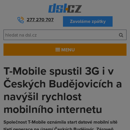
277 270 707
Zavoláme zpátky
MENU
T-Mobile spustil 3G i v
Českých Budějovicích a
navýšil rychlost
mobilního internetu
Společnost T-Mobile oznámila start datové mobilní sítě
třetí generace na území Českých Budějovic. Zároveň