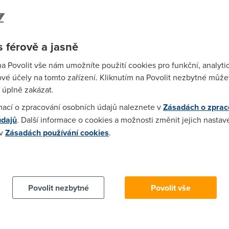
ončí definitivně až za 4 roky. Od té chvíle Microsoft
Wi-F
 férově a jasně
Prů
na Povolit vše nám umožníte použití cookies pro funkční, analyti
mez
vé účely na tomto zařízení. Kliknutím na Povolit nezbytné můžet
Podí
 úplně zakázat.
mací o zpracování osobních údajů naleznete v
Zásadách o zprac
St
údajů
. Další informace o cookies a možnosti změnit jejich nastav
pr
 v
Zásadách používání cookies
.
tar
 cookies chcete dozvědět více, další podrobnosti najdete na t
Povolit nezbytné
Povolit vše