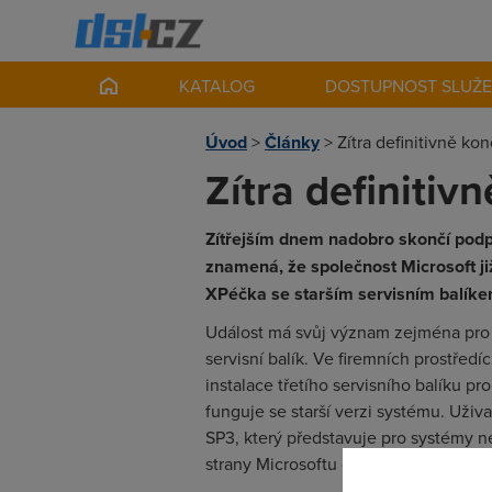
KATALOG
DOSTUPNOST SLUŽ
Úvod
>
Články
>
Zítra definitivně k
Zítra definiti
Zítřejším dnem nadobro skončí pod
znamená, že společnost Microsoft ji
XPéčka se starším servisním balíke
Událost má svůj význam zejména pro fi
servisní balík. Ve firemních prostřed
instalace třetího servisního balíku pr
funguje se starší verzi systému. Uživ
SP3, který představuje pro systémy n
strany Microsoftu další podporu.