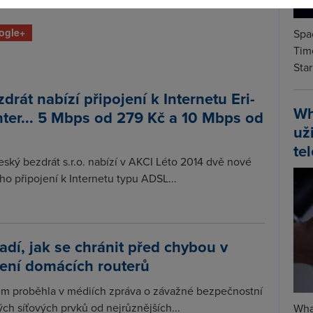
ogle+
Spa
Time
Star
drát nabízí připojení k Internetu Eri-
Wh
ter... 5 Mbps od 279 Kč a 10 Mbps od
už
te
ský bezdrát s.r.o. nabízí v AKCI Léto 2014 dvě nové
o připojení k Internetu typu ADSL...
adí, jak se chránit před chybou v
ení domácích routerů
m proběhla v médiích zpráva o závažné bezpečnostní
ch síťových prvků od nejrůznějších...
Wha