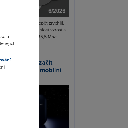
i internet v červnu opět zrychlil.
měrná naměřená rychlost vzrostla
cké a
iměsíčně o 4 % na 35,5 Mb/s.
e jejich
vejte...
ování
arlink plánuje začít
ení
odávat vlastní mobilní
ify
omto