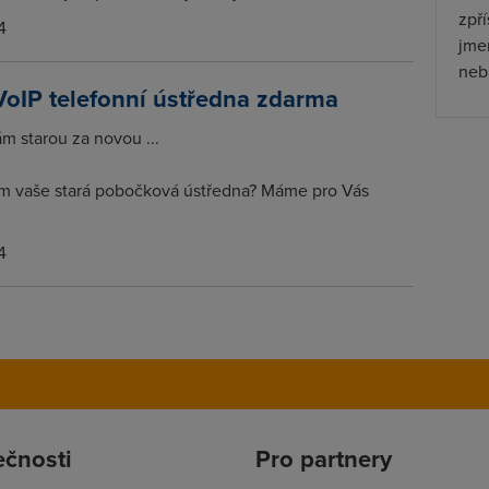
zpř
4
jmen
nebu
VoIP telefonní ústředna zdarma
 starou za novou ...
m vaše stará pobočková ústředna? Máme pro Vás
4
ečnosti
Pro partnery