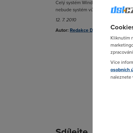
Celý systém Windows XP včetně SP3 sk
nebude systém vůbec udržovat.
12. 7. 2010
Cookies
Autor:
Redakce DSL.cz
Kliknutím 
marketingo
zpracování
Více infor
osobních 
naleznete
Pokud se o
odkazu.
Sdílejte