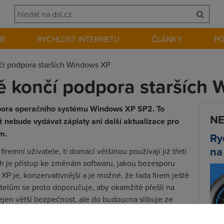
EB
RYCHLOST INTERNETU
ČLÁNKY
P
ončí podpora starších Windows XP
vně končí podpora starších
pora operačního systému Windows XP SP2. To
NE
ž nebude vydávat záplaty ani další aktualizace pro
m.
Ry
na
remní uživatele, ti domácí většinou používají již třetí
ích je přístup ke změnám softwaru, jakou bezesporu
o XP je, konzervativnější a je možné, že řada firem ještě
atelům se proto doporučuje, aby okamžitě přešli na
ejen větší bezpečnost, ale do budoucna slibuje ze