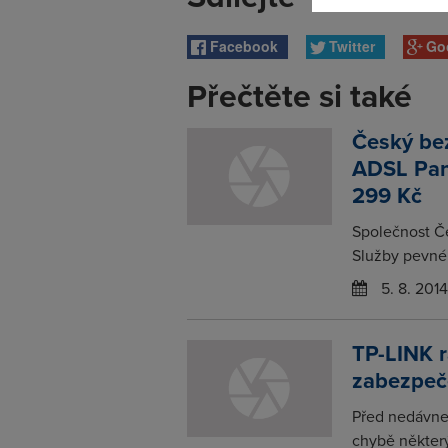
Facebook
Twitter
Go
Přečtěte si také
Český bez
ADSL Pan
299 Kč
Společnost Če
Služby pevnéh
5. 8. 2014
TP-LINK r
zabezpeč
Před nedávne
chybě některý