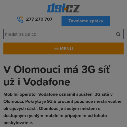
277 270 707
Zavoláme zpátky
MENU
V Olomouci má 3G síť
už i Vodafone
Mobilní operátor Vodafone oznámil spuštění 3G sítě v
Olomouci. Pokryto je 93,5 procent populace města včetně
okrajových částí. Olomlouc je šestým městem s
dostupným rychlým mobilním připojením od tohoto
poskytovatele.