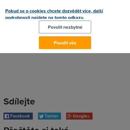
Autor:
Redakce DSL.cz
Pokud se o cookies chcete dozvědět více, další
podrobnosti najdete na tomto odkazu.
Povolit nezbytné
Povolit vše
Sdílejte
Facebook
Twitter
Google+