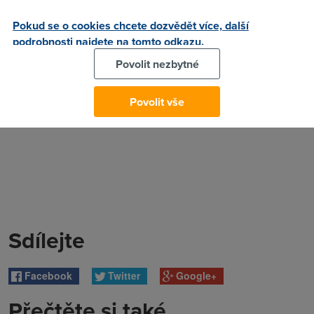
Autor:
Redakce DSL.cz
Pokud se o cookies chcete dozvědět více, další
podrobnosti najdete na tomto odkazu.
Povolit nezbytné
Povolit vše
Sdílejte
Facebook
Twitter
Google+
Přečtěte si také