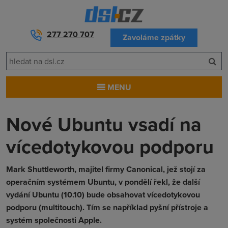
277 270 707
Zavoláme zpátky
MENU
Nové Ubuntu vsadí na
vícedotykovou podporu
Mark Shuttleworth, majitel firmy Canonical, jež stojí za
operačním systémem Ubuntu, v pondělí řekl, že další
vydání Ubuntu (10.10) bude obsahovat vícedotykovou
podporu (multitouch). Tím se například pyšní přístroje a
systém společnosti Apple.