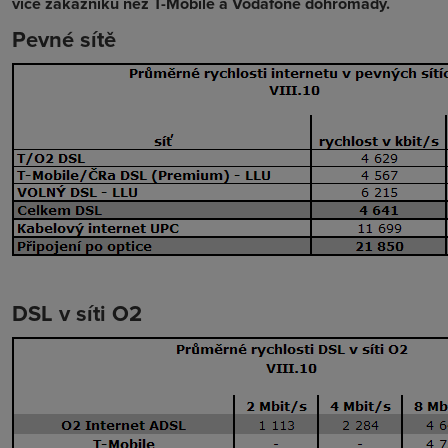
více zákazníků než T-Mobile a Vodafone dohromady.
Pevné sítě
DSL v síti O2