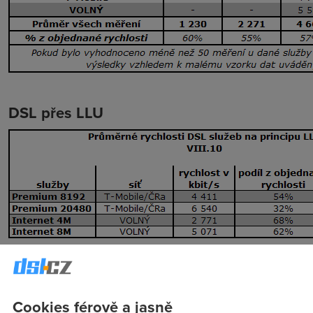
DSL přes LLU
Mobilní sítě
Cookies férově a jasně