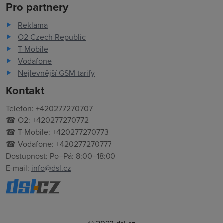
Pro partnery
Reklama
O2 Czech Republic
T-Mobile
Vodafone
Nejlevnější GSM tarify
Kontakt
Telefon: +420277270707
☎ O2: +420277270772
☎ T-Mobile: +420277270773
☎ Vodafone: +420277270777
Dostupnost: Po–Pá: 8:00–18:00
E-mail:
info@dsl.cz