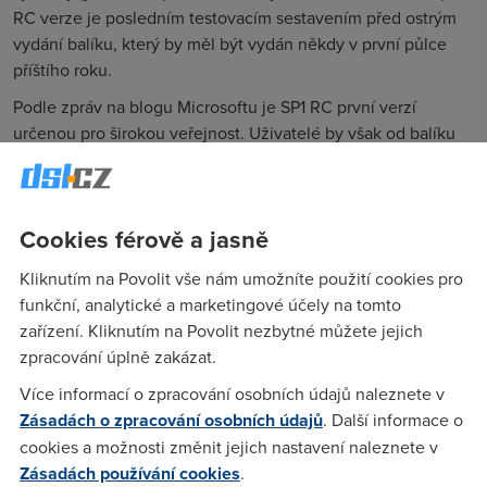
RC verze je posledním testovacím sestavením před ostrým
vydání balíku, který by měl být vydán někdy v první půlce
příštího roku.
Podle zpráv na blogu Microsoftu je SP1 RC první verzí
určenou pro širokou veřejnost. Uživatelé by však od balíku
neměli čekat zázraky. Microsoft opět zdůrazňuje, že SP1
obsahuje pouze dosud vydané záplaty a aktualizace a že
uživatelům nepřinese žádné nové funkce (zářnou výjimkou
Cookies férově a jasně
byl jen SP2 pro Windows XP).
Uživatelé, kteří si v minulosti nainstalovali beta verzi SP1, ji
Kliknutím na Povolit vše nám umožníte použití cookies pro
před instalací RC mají odinstalovat. RC verze se bude muset
funkční, analytické a marketingové účely na tomto
odinstalovat zase tehdy, až vyjde ostrá verze SP1.
zařízení. Kliknutím na Povolit nezbytné můžete jejich
zpracování úplně zakázat.
K dispozici je 32bitové i 64bitová verze. K úspěšnému
stažení je nutné systém podrobit kontrole pravosti. Zájemci
Více informací o zpracování osobních údajů naleznete v
balík najdou
zde
.
Zásadách o zpracování osobních údajů
. Další informace o
cookies a možnosti změnit jejich nastavení naleznete v
27. 10. 2010
Zásadách používání cookies
.