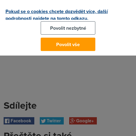
Autor:
Redakce DSL.cz
Pokud se o cookies chcete dozvědět více, další
podrobnosti najdete na tomto odkazu.
Povolit nezbytné
Povolit vše
Sdílejte
Facebook
Twitter
Google+
Přečtěte si také