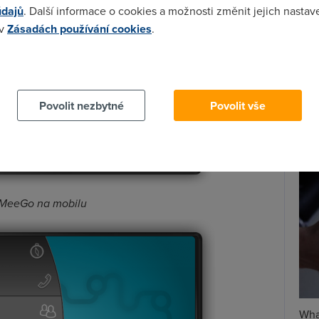
údajů
. Další informace o cookies a možnosti změnit jejich nastav
 v
Zásadách používání cookies
.
Spa
Time
 cookies chcete dozvědět více, další podrobnosti najdete na t
Star
Povolit nezbytné
Povolit vše
Wh
už
te
MeeGo na mobilu
Wha