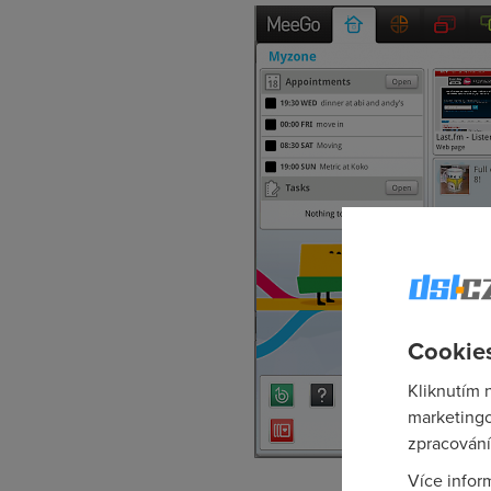
Cookies
Kliknutím 
marketingo
zpracování
M
Více infor