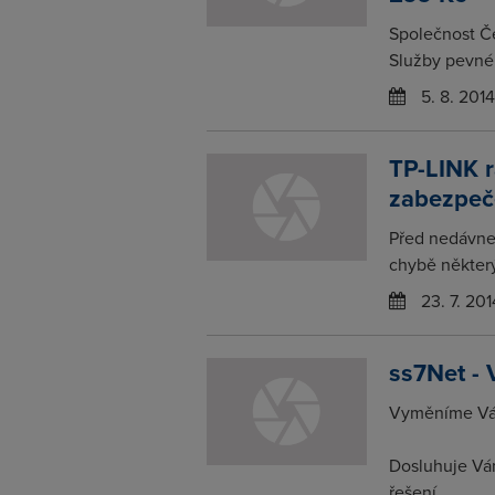
Společnost Če
Služby pevnéh
5. 8. 2014
TP-LINK r
zabezpeč
Před nedávne
chybě některý
23. 7. 201
ss7Net - 
Vyměníme Vám
Dosluhuje Vá
řešení...