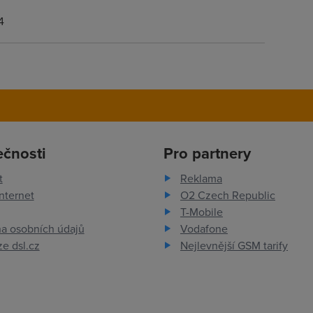
4
ečnosti
Pro partnery
t
Reklama
nternet
O2 Czech Republic
T-Mobile
a osobních údajů
Vodafone
e dsl.cz
Nejlevnější GSM tarify