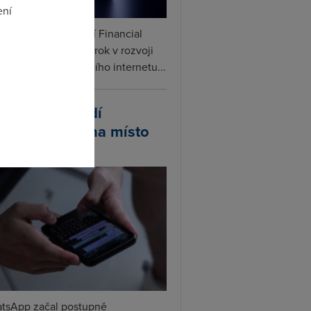
ení
ceX podle informací Financial
s připravuje další krok v rozvoji
omto
linku. Vedle satelitního internetu...
atsApp zavádí
ivatelská jména místo
lefonních čísel
tsApp začal postupně