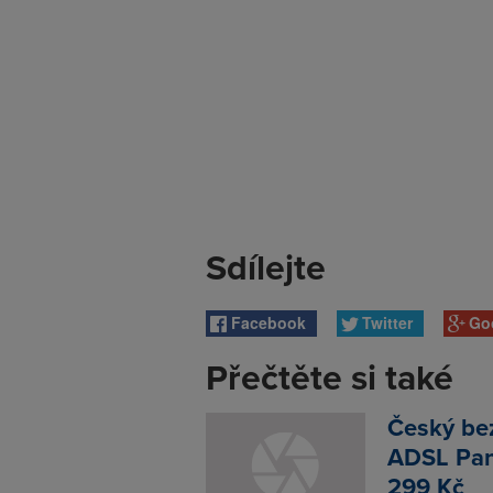
Sdílejte
Facebook
Twitter
Go
Přečtěte si také
Český bez
ADSL Pan
299 Kč