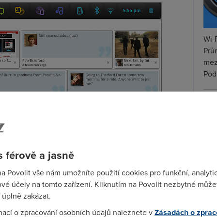
Wi-F
Prů
mez
Podí
St
pr
tar
 férově a jasně
na Povolit vše nám umožníte použití cookies pro funkční, analyti
vé účely na tomto zařízení. Kliknutím na Povolit nezbytné můžet
 úplně zakázat.
eeGo na netbooku
mací o zpracování osobních údajů naleznete v
Zásadách o zprac