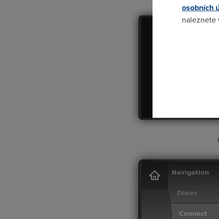
osobních 
naleznete
Pokud se o
odkazu.