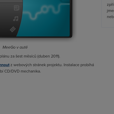
zpř
jmen
nebu
MeeGo v autě
 plánu za šest měsíců (duben 2011).
hnout
z webových stránek projektu. Instalace probíhá
chybí CD/DVD mechanika.