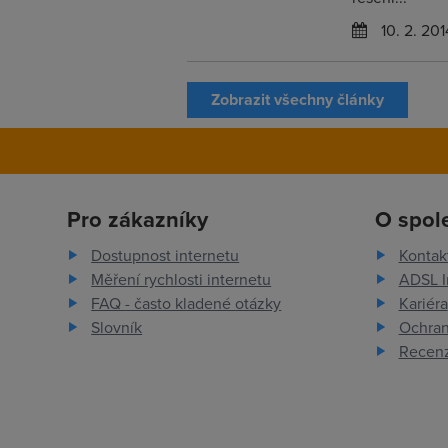
10. 2. 201
Zobrazit všechny články
Pro zákazníky
O spol
Dostupnost internetu
Kontak
Měření rychlosti internetu
ADSL I
FAQ - často kladené otázky
Kariéra
Slovník
Ochran
Recenz