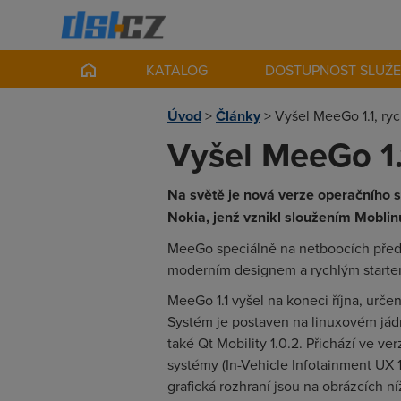
KATALOG
DOSTUPNOST SLUŽ
Úvod
>
Články
>
Vyšel MeeGo 1.1, ryc
Vyšel MeeGo 1.1
Na světě je nová verze operačního 
Nokia, jenž vznikl sloužením Mobl
MeeGo speciálně na netboocích předst
moderním designem a rychlým start
MeeGo 1.1 vyšel na koneci října, urče
Systém je postaven na linuxovém jádru
také Qt Mobility 1.0.2. Přichází ve v
systémy (In-Vehicle Infotainment UX 1.
grafická rozhraní jsou na obrázcích n