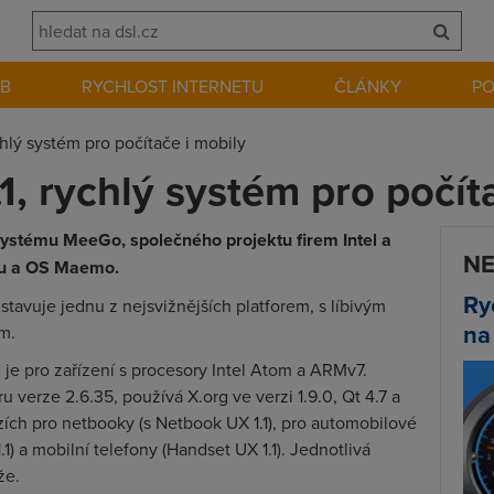
EB
RYCHLOST INTERNETU
ČLÁNKY
P
hlý systém pro počítače i mobily
, rychlý systém pro počít
systému MeeGo, společného projektu firem Intel a
NE
inu a OS Maemo.
Ry
avuje jednu z nejsvižnějších platforem, s líbivým
na
em.
n je pro zařízení s procesory Intel Atom a ARMv7.
 verze 2.6.35, používá X.org ve verzi 1.9.0, Qt 4.7 a
erzích pro netbooky (s Netbook UX 1.1), pro automobilové
1) a mobilní telefony (Handset UX 1.1). Jednotlivá
íže.