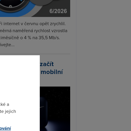
i internet v červnu opět zrychlil.
měrná naměřená rychlost vzrostla
iměsíčně o 4 % na 35,5 Mb/s.
vejte...
arlink plánuje začít
odávat vlastní mobilní
ify
cké a
e jejich
ování