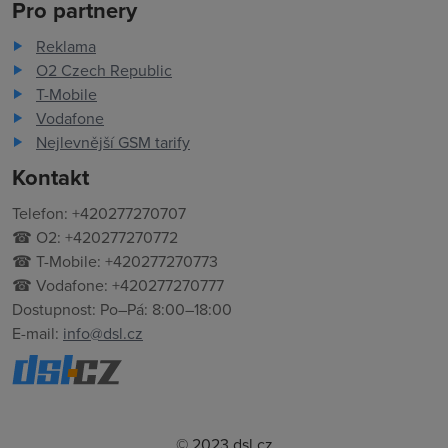
Pro partnery
Reklama
O2 Czech Republic
T-Mobile
Vodafone
Nejlevnější GSM tarify
Kontakt
Telefon: +420277270707
☎ O2: +420277270772
☎ T-Mobile: +420277270773
☎ Vodafone: +420277270777
Dostupnost: Po–Pá: 8:00–18:00
E-mail:
info@dsl.cz
© 2023 dsl.cz