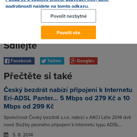
podrobnosti najdete na tomto odkazu.
Povolit nezbytné
Povolit vše
Sdílejte
Facebook
Twitter
Google+
Přečtěte si také
Český bezdrát nabízí připojení k Internetu
Eri-ADSL Panter... 5 Mbps od 279 Kč a 10
Mbps od 299 Kč
Společnost Český bezdrát s.r.o. nabízí v AKCI Léto 2014 dvě
nové Služby pevného připojení k Internetu typu ADSL...
5. 8. 2014