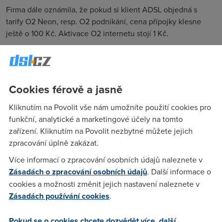
Firma dále oznámila, že pokud si klient ADSL objedná s
tarify O2 Neon, resp. O2 podnikání, cena přípojky klesne
ještě o 100 Kč. Aktivace O2 internetu stojí 1 Kč.
Akce probíhá po celý listopad a klient není vázán žádným
časovým závazkem.
Cenově zvýhodněnou službu je možné
objednat
přímo na
Cookies férově a jasně
našem serveru DSL.cz.
Kliknutím na Povolit vše nám umožníte použití cookies pro
2. 11. 2010
funkční, analytické a marketingové účely na tomto
Autor:
Redakce DSL.cz
zařízení. Kliknutím na Povolit nezbytné můžete jejich
zpracování úplně zakázat.
Více informací o zpracování osobních údajů naleznete v
Zásadách o zpracování osobních údajů
. Další informace o
cookies a možnosti změnit jejich nastavení naleznete v
Zásadách používání cookies
.
Pokud se o cookies chcete dozvědět více, další