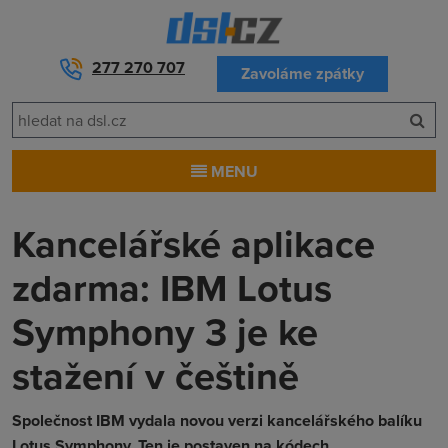
277 270 707
Zavoláme zpátky
MENU
Kancelářské aplikace
zdarma: IBM Lotus
Symphony 3 je ke
stažení v češtině
Společnost IBM vydala novou verzi kancelářského balíku
Lotus Symphony. Ten je postaven na kódech