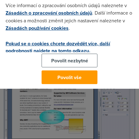
Spreadsheets a programu pro práci s prezentacemi LS
Více informací o zpracování osobních údajů naleznete v
Presentations. Se všemi programy lze pracovat v rámci
Zásadách o zpracování osobních údajů
. Další informace o
jednoho okna, Lotus Symphony totiž podporuje práci s
cookies a možnosti změnit jejich nastavení naleznete v
panely (taby) podobně jako moderní webové prohlížeče.
Zásadách používání cookies
.
Balík je dostupný ke
stažení zdarma
, podporována je i
Pokud se o cookies chcete dozvědět více, další
čeština.
podrobnosti najdete na tomto odkazu.
Povolit nezbytné
Povolit vše