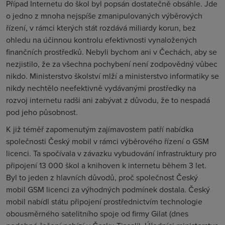
Případ Internetu do škol byl popsán dostatečně obsáhle. Jde
o jedno z mnoha nejspíše zmanipulovaných výběrových
řízení, v rámci kterých stát rozdává miliardy korun, bez
ohledu na účinnou kontrolu efektivnosti vynaložených
finančních prostředků. Nebyli bychom ani v Čechách, aby se
nezjistilo, že za všechna pochybení není zodpovědný vůbec
nikdo. Ministerstvo školství mlží a ministerstvo informatiky se
nikdy nechtělo neefektivně vydávanými prostředky na
rozvoj internetu radši ani zabývat z důvodu, že to nespadá
pod jeho působnost.
K již téměř zapomenutým zajímavostem patří nabídka
společnosti Český mobil v rámci výběrového řízení o GSM
licenci. Ta spočívala v závazku vybudování infrastruktury pro
připojení 13 000 škol a knihoven k internetu během 3 let.
Byl to jeden z hlavních důvodů, proč společnost Český
mobil GSM licenci za výhodných podmínek dostala. Český
mobil nabídl státu připojení prostřednictvím technologie
obousměrného satelitního spoje od firmy Gilat (dnes