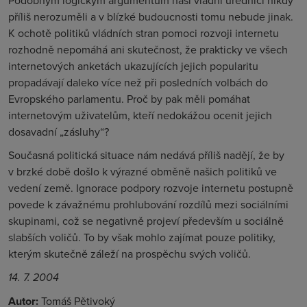
Podobným logickým argumentům naši vládní úředníci nikdy
příliš nerozuměli a v blízké budoucnosti tomu nebude jinak.
K ochotě politiků vládních stran pomoci rozvoji internetu
rozhodně nepomáhá ani skutečnost, že prakticky ve všech
internetových anketách ukazujících jejich popularitu
propadávají daleko více než při posledních volbách do
Evropského parlamentu. Proč by pak měli pomáhat
internetovým uživatelům, kteří nedokážou ocenit jejich
dosavadní „zásluhy“?
Současná politická situace nám nedává příliš nadějí, že by
v brzké době došlo k výrazné obměně našich politiků ve
vedení země. Ignorace podpory rozvoje internetu postupně
povede k závažnému prohlubování rozdílů mezi sociálními
skupinami, což se negativně projeví především u sociálně
slabších voličů. To by však mohlo zajímat pouze politiky,
kterým skutečně záleží na prospěchu svých voličů.
14. 7. 2004
Autor:
Tomáš Pětivoký