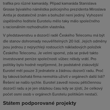
trafika pro různé kamarády. Případ kamaráda Stanislava
Grosse bývalého náměstka policejního prezidenta Miroslava
Antla je dostatečně znám a bohužel není jediný. Vyhození
úspěšného ředitele Eurotelu mělo taky málo společného
s racionálním rozhodnutím vlastníka.
V představenstvu a dozorčí radě Českého Telecomu má být
dle stanov dohromady neuvěřitelných 20 lidí. Jejich odměny
jsou jednou z nejrychleji rostoucích nákladových položek
Českého Telecomu. Je velmi sporné, zda se právě takto
investované peníze společnosti vůbec někdy vrátí. Pro
politiky bylo hodně nepříjemné, že podstatně ziskovější
Eurotel měl pouze 3 jednatele a žádnou dozorčí radu. Proč
by taková bohatá firma nemohla uživit v orgánech další lidi?
Řešení se našlo rychle. Eurotel zavedl novou pětičlennou
dozorčí radu a je jen otázkou času kdy se zjistí, že celkový
počet osmi osob v orgánech Eurotelu politikům nestačí.
Státem podporované projekty