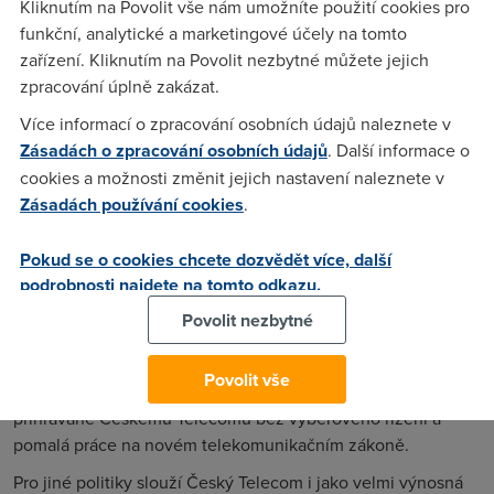
Stát jako špatný vlastník Českého
Kliknutím na Povolit vše nám umožníte použití cookies pro
Telecomu
funkční, analytické a marketingové účely na tomto
zařízení. Kliknutím na Povolit nezbytné můžete jejich
Většina politiků v ČR si internet spojuje pouze s výnosem
zpracování úplně zakázat.
z privatizace Českého Telecomu, který by rádi různými
Více informací o zpracování osobních údajů naleznete v
způsoby využili pro své znovuzvolení.
Navíc je v politice
Zásadách o zpracování osobních údajů
. Další informace o
stále hodně lidí, kteří synonymum pro podnikání vidí
cookies a možnosti změnit jejich nastavení naleznete v
v různých zákulisních opatřeních, které mají potlačit
Zásadách používání cookies
.
konkurenci. Každý absolvent základní školy ví, že
konkurence je hlavním motorem jakéhokoliv růstu. Její
Pokud se o cookies chcete dozvědět více, další
skutečná přítomnost ve všech oblastech podnikání Českého
podrobnosti najdete na tomto odkazu.
Telecomu by jenom prospěla, ale stát při plnění role
vlastníka Českého Telecomu spíše spoléhá při udržování
Povolit nezbytné
hodnoty této společnosti na strategii nastavování různých
překážek konkurenčnímu prostředí. K tomu pomáhají různé
Povolit vše
pokusy k ovlivňování rozhodnutí regulátora, zakázky
přihrávané Českému Telecomu bez výběrového řízení a
pomalá práce na novém telekomunikačním zákoně.
Pro jiné politiky slouží Český Telecom i jako velmi výnosná