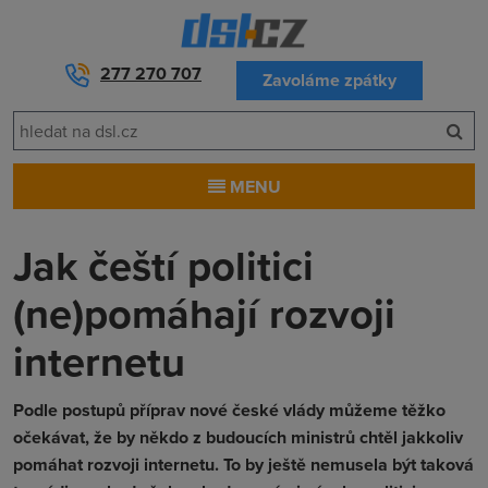
277 270 707
Zavoláme zpátky
MENU
Jak čeští politici
(ne)pomáhají rozvoji
internetu
Podle postupů příprav nové české vlády můžeme těžko
očekávat, že by někdo z budoucích ministrů chtěl jakkoliv
pomáhat rozvoji internetu. To by ještě nemusela být taková