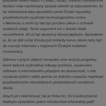
podobné řešení nabízí v Česku Tiscali). Úředníci ministerstva
školství však navrhovaný způsob odmítli se zdůvodněním, že
by internetová data opouštěla území České republiky
prostřednictvím využívání technologického centra
v Německu a mohl by tak být porušen zákon o ochraně
osobních údajů. Tento argument zní v dnešní době
neuvěřitelně. Ať už byl skutečný důvod jakýkoliv, důsledkem
je, že se stát vzdal zhruba půl miliardy korun, které měly být
do rozvoje internetu v regionech Českým mobilem
investovány.
Zatímco v jiných státech evropské unie existují programy,
které daňově zvýhodňují nákupy počítačů, výukového
software a internetového připojení do domácností, u nás
rozdávají politici raději peníze ze státního rozpočtu například
prostřednictvím mimořádných předvolebních sociálních
dávek.
Abych jen nekritizoval, tak je třeba říci, že k jednoznačně
kladným výsledkům práce ministerstva informatiky patří