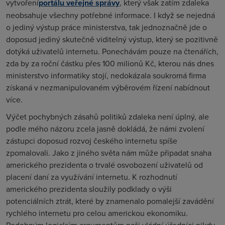
vytvoření
portálu veřejné správy
, který však zatím zdaleka
neobsahuje všechny potřebné informace. I když se nejedná
o jediný výstup práce ministerstva, tak jednoznačně jde o
doposud jediný skutečně viditelný výstup, který se pozitivně
dotýká uživatelů internetu. Ponechávám pouze na čtenářích,
zda by za roční částku přes 100 milionů Kč, kterou nás dnes
ministerstvo informatiky stojí, nedokázala soukromá firma
získaná v nezmanipulovaném výběrovém řízení nabídnout
více.
Výčet pochybných zásahů politiků zdaleka není úplný, ale
podle mého názoru zcela jasně dokládá, že námi zvolení
zástupci doposud rozvoj českého internetu spíše
zpomalovali. Jako z jiného světa nám může připadat snaha
amerického prezidenta o trvalé osvobození uživatelů od
placení daní za využívání internetu. K rozhodnutí
amerického prezidenta sloužily podklady o výši
potenciálních ztrát, které by znamenalo pomalejší zavádění
rychlého internetu pro celou americkou ekonomiku.