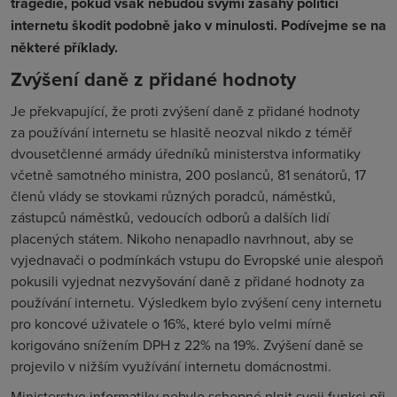
tragédie, pokud však nebudou svými zásahy politici
internetu škodit podobně jako v minulosti. Podívejme se na
některé příklady.
Zvýšení daně z přidané hodnoty
Je překvapující, že proti zvýšení daně z přidané hodnoty
za používání internetu se hlasitě neozval nikdo z téměř
dvousetčlenné armády úředníků ministerstva informatiky
včetně samotného ministra, 200 poslanců, 81 senátorů, 17
členů vlády se stovkami různých poradců, náměstků,
zástupců náměstků, vedoucích odborů a dalších lidí
placených státem. Nikoho nenapadlo navrhnout, aby se
vyjednavači o podmínkách vstupu do Evropské unie alespoň
pokusili vyjednat nezvyšování daně z přidané hodnoty za
používání internetu. Výsledkem bylo zvýšení ceny internetu
pro koncové uživatele o 16%, které bylo velmi mírně
korigováno snížením DPH z 22% na 19%. Zvýšení daně se
projevilo v nižším využívání internetu domácnostmi.
Ministerstvo informatiky nebylo schopné plnit svoji funkci při