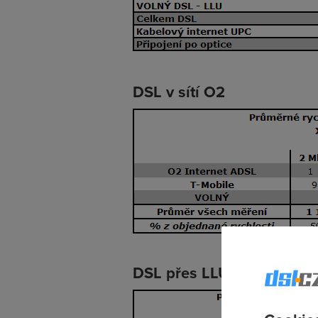
DSL v sítí O2
DSL přes LLU