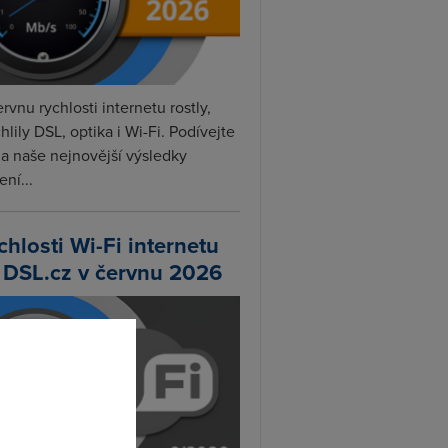
rvnu rychlosti internetu rostly,
hlily DSL, optika i Wi-Fi. Podívejte
na naše nejnovější výsledky
ní...
chlosti Wi-Fi internetu
 DSL.cz v červnu 2026