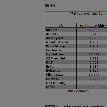
WiFi
FTTH - internet po optice