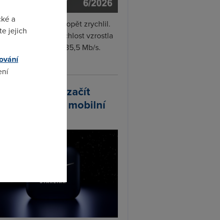
cké a
i internet v červnu opět zrychlil.
e jejich
měrná naměřená rychlost vzrostla
iměsíčně o 4 % na 35,5 Mb/s.
ování
vejte...
ení
arlink plánuje začít
odávat vlastní mobilní
omto
ify