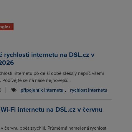
ogle+
rychlosti internetu na DSL.cz v
 2026
chlosti internetu po delší době klesaly napříč všemi
. Podívejte se na naše nejnovější...
6
připojení k internetu
,
rychlost internetu
 Wi-Fi internetu na DSL.cz v červnu
t v červnu opět zrychlil. Průměrná naměřená rychlost