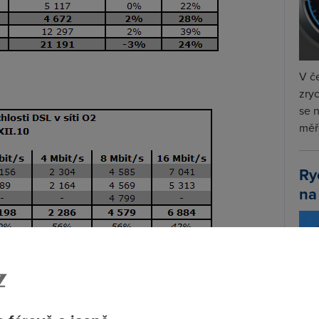
V če
zryc
se 
měře
Ry
na