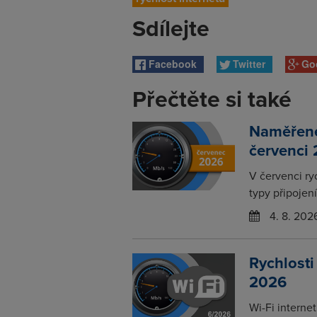
Sdílejte
Facebook
Twitter
Go
Přečtěte si také
Naměřené 
červenci
V červenci ry
typy připojení
4. 8. 202
Rychlosti
2026
Wi-Fi interne