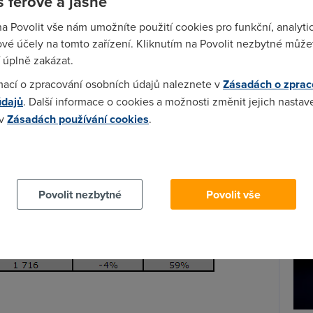
 férově a jasně
na Povolit vše nám umožníte použití cookies pro funkční, analyti
Wi-F
vé účely na tomto zařízení. Kliknutím na Povolit nezbytné můžet
Prů
 úplně zakázat.
mez
mací o zpracování osobních údajů naleznete v
Zásadách o zprac
Podí
údajů
. Další informace o cookies a možnosti změnit jejich nastav
 v
Zásadách používání cookies
.
St
pr
 cookies chcete dozvědět více, další podrobnosti najdete na t
tar
Povolit nezbytné
Povolit vše