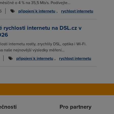
měsíčně o 4 % na 35,5 Mb/s. Podívejte...
6
připojení k internetu
,
rychlost internetu
rychlosti internetu na DSL.cz v
026
osti internetu rostly, zrychlily DSL, optika i Wi-Fi.
na naše nejnovější výsledky měření...
připojení k internetu
,
rychlost internetu
ečnosti
Pro partnery