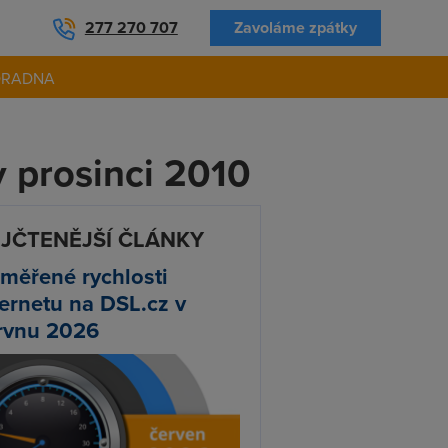
277 270 707
Zavoláme zpátky
ORADNA
v prosinci 2010
JČTENĚJŠÍ ČLÁNKY
měřené rychlosti
ternetu na DSL.cz v
rvnu 2026