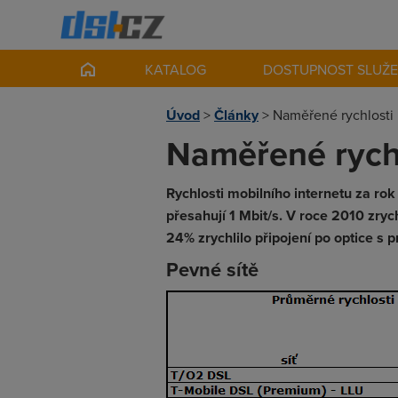
KATALOG
DOSTUPNOST SLUŽ
Úvod
>
Články
>
Naměřené rychlosti 
Naměřené rychl
Rychlosti mobilního internetu za rok
přesahují 1 Mbit/s. V roce 2010 zryc
24% zrychlilo připojení po optice s 
Pevné sítě