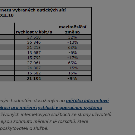
ěřeným hodnotám dosaženým na
měřáku internetové
likaci pro měření rychlosti v operačním systému
ívaných internetových službách ze strany uživatelů
jsou zahrnuta měření z IP rozsahů, které
oskytovateli a službě.