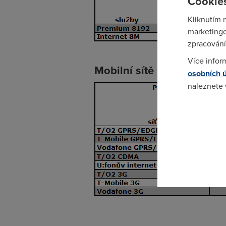
Cookies
Kliknutím 
marketingo
zpracování
Více infor
Mobilní sítě
osobních 
naleznete
Pokud se o
odkazu.