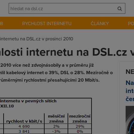
EB
RYCHLOST INTERNETU
ČLÁNKY
P
internetu na DSL.cz v prosinci 2010
osti internetu na DSL.cz 
 2010 více než zdvojnásobily a v průměru již
NE
hlil kabelový internet o 39%, DSL o 28%. Meziročně o
průměrnými rychlostmi přesahujícími 20 Mbit/s.
Na
in
če