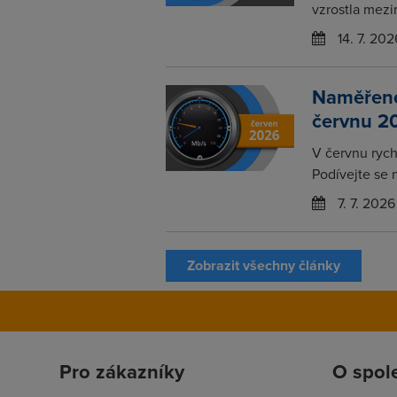
vzrostla mezi
14. 7. 202
Naměřené 
červnu 2
V červnu rychl
Podívejte se 
7. 7. 2026
Zobrazit všechny články
Pro zákazníky
O spol