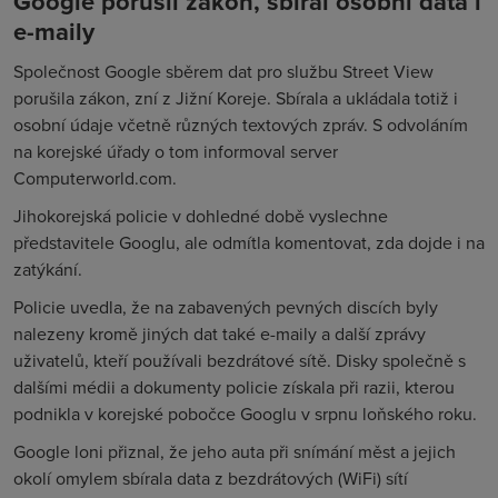
Google porušil zákon, sbíral osobní data i
e-maily
Společnost Google sběrem dat pro službu Street View
porušila zákon, zní z Jižní Koreje. Sbírala a ukládala totiž i
osobní údaje včetně různých textových zpráv. S odvoláním
na korejské úřady o tom informoval server
Computerworld.com.
Jihokorejská policie v dohledné době vyslechne
představitele Googlu, ale odmítla komentovat, zda dojde i na
zatýkání.
Policie uvedla, že na zabavených pevných discích byly
nalezeny kromě jiných dat také e-maily a další zprávy
uživatelů, kteří používali bezdrátové sítě. Disky společně s
dalšími médii a dokumenty policie získala při razii, kterou
podnikla v korejské pobočce Googlu v srpnu loňského roku.
Google loni přiznal, že jeho auta při snímání měst a jejich
okolí omylem sbírala data z bezdrátových (WiFi) sítí