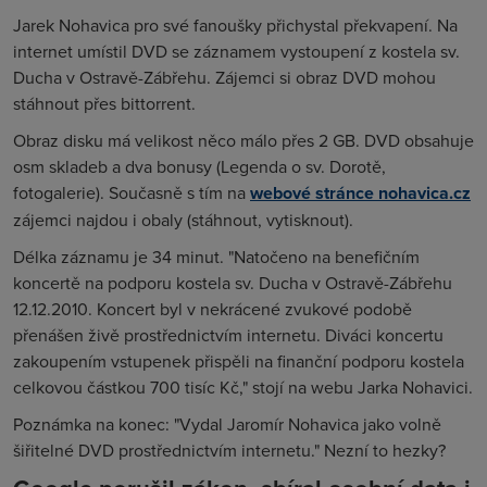
Jarek Nohavica pro své fanoušky přichystal překvapení. Na
internet umístil DVD se záznamem vystoupení z kostela sv.
Ducha v Ostravě-Zábřehu. Zájemci si obraz DVD mohou
stáhnout přes bittorrent.
Obraz disku má velikost něco málo přes 2 GB. DVD obsahuje
osm skladeb a dva bonusy (Legenda o sv. Dorotě,
fotogalerie). Současně s tím na
webové stránce nohavica.cz
zájemci najdou i obaly (stáhnout, vytisknout).
Délka záznamu je 34 minut. "Natočeno na benefičním
koncertě na podporu kostela sv. Ducha v Ostravě-Zábřehu
12.12.2010. Koncert byl v nekrácené zvukové podobě
přenášen živě prostřednictvím internetu. Diváci koncertu
zakoupením vstupenek přispěli na finanční podporu kostela
celkovou částkou 700 tisíc Kč," stojí na webu Jarka Nohavici.
Poznámka na konec: "Vydal Jaromír Nohavica jako volně
šiřitelné DVD prostřednictvím internetu." Nezní to hezky?