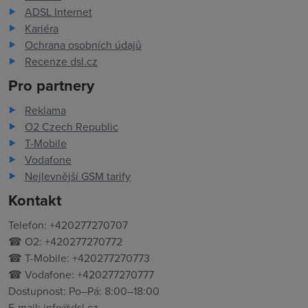
ADSL Internet
Kariéra
Ochrana osobních údajů
Recenze dsl.cz
Pro partnery
Reklama
O2 Czech Republic
T-Mobile
Vodafone
Nejlevnější GSM tarify
Kontakt
Telefon: +420277270707
☎ O2: +420277270772
☎ T-Mobile: +420277270773
☎ Vodafone: +420277270777
Dostupnost: Po–Pá: 8:00–18:00
E-mail:
info@dsl.cz