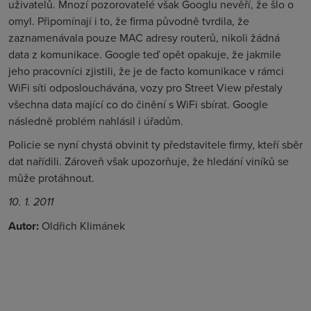
uživatelů. Mnozí pozorovatelé však Googlu nevěří, že šlo o
omyl. Připomínají i to, že firma původně tvrdila, že
zaznamenávala pouze MAC adresy routerů, nikoli žádná
data z komunikace. Google teď opět opakuje, že jakmile
jeho pracovníci zjistili, že je de facto komunikace v rámci
WiFi síti odposlouchávána, vozy pro Street View přestaly
všechna data mající co do činění s WiFi sbírat. Google
následně problém nahlásil i úřadům.
Policie se nyní chystá obvinit ty představitele firmy, kteří sběr
dat nařídili. Zároveň však upozorňuje, že hledání viníků se
může protáhnout.
10. 1. 2011
Autor:
Oldřich Klimánek