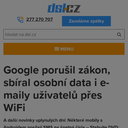
277 270 707
Zavoláme zpátky
MENU
Google porušil zákon,
sbíral osobní data i e-
maily uživatelů přes
WiFi
A další novinky uplynulých dní: Některé mobily s
Androidem posílají SMS na špatná čísla -- Stahujte DVD: