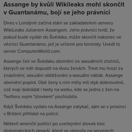
Assange by kvůli Wikileaks mohl skončit
v Guantanámu, bojí se jeho právníci
Dnes v Londýně začíná stání se zakladatelem serveru
WikiLeaks Julianem Assangem. Jeho právníci tvrdí, že
pokud bude vydán do Švédska, může skončit nakonec ve
věznici Guantanámo, jež je určené pro teroristy. Uvedl to
server ComputerWorld.com.
Assange čelí ve Švédsku obvinění ze sexuálních zločinů,
kterých se měl dopustit na dvou ženách. Trest mu hrozí za
znásilnění, sexuální obtěžování a sexuální nátlak. Assange
obvinění popírá. Obě ženy s ním měly mít styk dobrovolně,
což mají dokládat i texty na webu, kde se jedna z žen na
Twitteru svým "úlovkem" pochlubila.
Když Švédsko vydalo na Assange zatykač, sám se v prosinci
v Británii přihlásil na policii.
Někteří američtí politici po uveřejnění stovek tisíc
diplomatických depeší, které se objevily na serverech