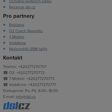
Ochrana osobních údajů
Recenze dsl.cz
Pro partnery
Reklama
O2 Czech Republic
T-Mobile
Vodafone
Nejlevnější GSM tarify
Kontakt
Telefon: +420277270707
☎ O2: +420277270772
☎ T-Mobile: +420277270773
☎ Vodafone: +420277270777
Dostupnost: Po–Pá: 8:00–18:00
E-mail:
info@dsl.cz