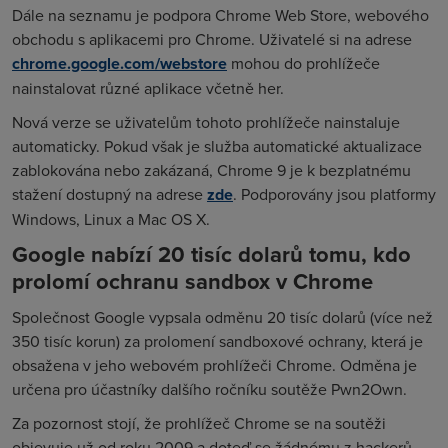
Dále na seznamu je podpora Chrome Web Store, webového
obchodu s aplikacemi pro Chrome. Uživatelé si na adrese
chrome.google.com/webstore
mohou do prohlížeče
nainstalovat různé aplikace včetně her.
Nová verze se uživatelům tohoto prohlížeče nainstaluje
automaticky. Pokud však je služba automatické aktualizace
zablokována nebo zakázaná, Chrome 9 je k bezplatnému
stažení dostupný na adrese
zde
. Podporovány jsou platformy
Windows, Linux a Mac OS X.
Google nabízí 20 tisíc dolarů tomu, kdo
prolomí ochranu sandbox v Chrome
Společnost Google vypsala odměnu 20 tisíc dolarů (více než
350 tisíc korun) za prolomení sandboxové ochrany, která je
obsažena v jeho webovém prohlížeči Chrome. Odměna je
určena pro účastníky dalšího ročníku soutěže Pwn2Own.
Za pozornost stojí, že prohlížeč Chrome se na soutěži
objevuje už od roku 2009 a doteď se žádnému z hackerů