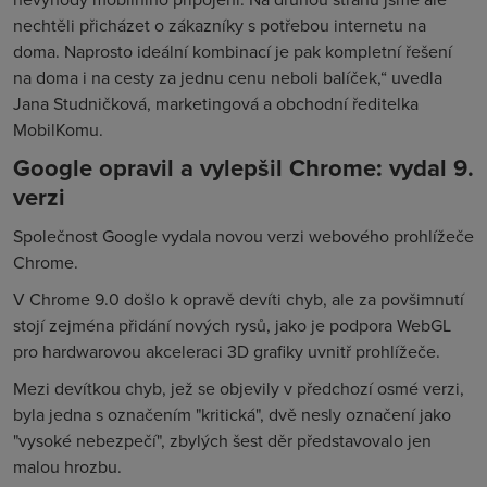
nechtěli přicházet o zákazníky s potřebou internetu na
doma. Naprosto ideální kombinací je pak kompletní řešení
na doma i na cesty za jednu cenu neboli balíček,“ uvedla
Jana Studničková, marketingová a obchodní ředitelka
MobilKomu.
Google opravil a vylepšil Chrome: vydal 9.
verzi
Společnost Google vydala novou verzi webového prohlížeče
Chrome.
V Chrome 9.0 došlo k opravě devíti chyb, ale za povšimnutí
stojí zejména přidání nových rysů, jako je podpora WebGL
pro hardwarovou akceleraci 3D grafiky uvnitř prohlížeče.
Mezi devítkou chyb, jež se objevily v předchozí osmé verzi,
byla jedna s označením "kritická", dvě nesly označení jako
"vysoké nebezpečí", zbylých šest děr představovalo jen
malou hrozbu.