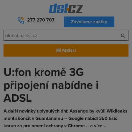
277 270 707
Zavoláme zpátky
MENU
U:fon kromě 3G
připojení nabídne i
ADSL
A další novinky uplynulých dní: Assange by kvůli Wikileaks
mohl skončit v Guantanámu -- Google nabídl 350 tisíc
korun za prolomení ochrany v Chrome -- a více...