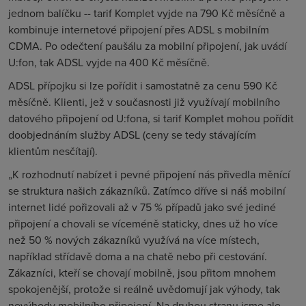
jednom balíčku -- tarif Komplet vyjde na 790 Kč měsíčně a
kombinuje internetové připojení přes ADSL s mobilním
CDMA. Po odečtení paušálu za mobilní připojení, jak uvádí
U:fon, tak ADSL vyjde na 400 Kč měsíčně.
ADSL přípojku si lze pořídit i samostatně za cenu 590 Kč
měsíčně. Klienti, jež v současnosti již využívají mobilního
datového připojení od U:fona, si tarif Komplet mohou pořídit
doobjednáním služby ADSL (ceny se tedy stávajícím
klientům nesčítají).
„K rozhodnutí nabízet i pevné připojení nás přivedla měnící
se struktura našich zákazníků. Zatímco dříve si náš mobilní
internet lidé pořizovali až v 75 % případů jako své jediné
připojení a chovali se víceméně staticky, dnes už ho více
než 50 % nových zákazníků využívá na více místech,
například střídavě doma a na chatě nebo při cestování.
Zákazníci, kteří se chovají mobilně, jsou přitom mnohem
spokojenější, protože si reálně uvědomují jak výhody, tak
nevýhody mobilního připojení. Na druhou stranu jsme ale