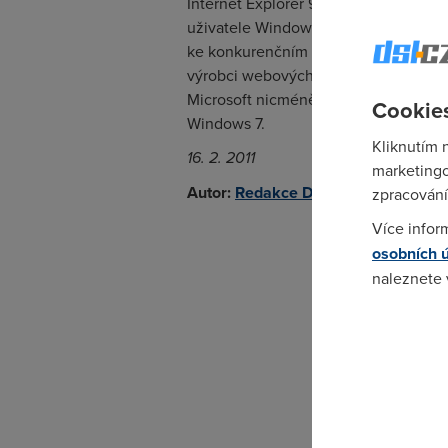
Internet Explorer 9 stejně jako řada 
uživatele Windows XP. Pokud ti chtěj
ke konkurenčním řešením, jako je Go
výrobci webových prohlížečů nejpouží
Microsoft nicméně chce takové uživa
Cookies
Windows 7.
Kliknutím 
16. 2. 2011
marketingo
Autor:
Redakce DSL.cz
zpracování
Více infor
osobních 
naleznete
Pokud se o
odkazu.