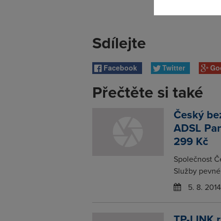
Sdílejte
Facebook
Twitter
Go
Přečtěte si také
Český bez
ADSL Pan
299 Kč
Společnost Če
Služby pevnéh
5. 8. 2014
TP-LINK r