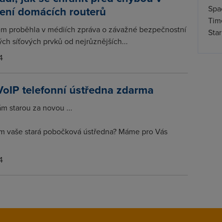
Spa
ení domácích routerů
Time
m proběhla v médiích zpráva o závažné bezpečnostní
Star
ch síťových prvků od nejrůznějších...
4
VoIP telefonní ústředna zdarma
 starou za novou ...
m vaše stará pobočková ústředna? Máme pro Vás
4