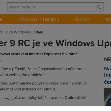
EB
RYCHLOST INTERNETU
ČLÁNKY
P
 RC je ve Windows Update
rer 9 RC je ve Windows Up
tovací sestavení Internet Exploreru 9 v rámci
NE
.
Na
ídne v případě, že mají nainstalovanou některou z
in
ového webového prohlížeče.
če
 týden. Automatické povýšení verze bude nabídnuto
tále možnost instalaci odmítnout.
a vyjít ještě do půlky letošního roku. Optimistické