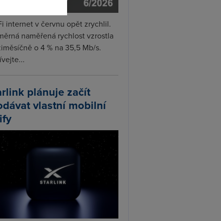
i internet v červnu opět zrychlil.
měrná naměřená rychlost vzrostla
iměsíčně o 4 % na 35,5 Mb/s.
vejte...
arlink plánuje začít
odávat vlastní mobilní
ify