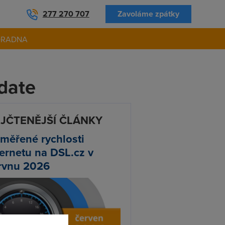
277 270 707
Zavoláme zpátky
ORADNA
date
JČTENĚJŠÍ ČLÁNKY
měřené rychlosti
ternetu na DSL.cz v
rvnu 2026