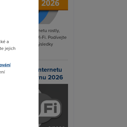
rvnu rychlosti internetu rostly,
hlily DSL, optika i Wi-Fi. Podívejte
cké a
na naše nejnovější výsledky
e jejich
ní...
ování
chlosti Wi-Fi internetu
ení
 DSL.cz v červnu 2026
omto