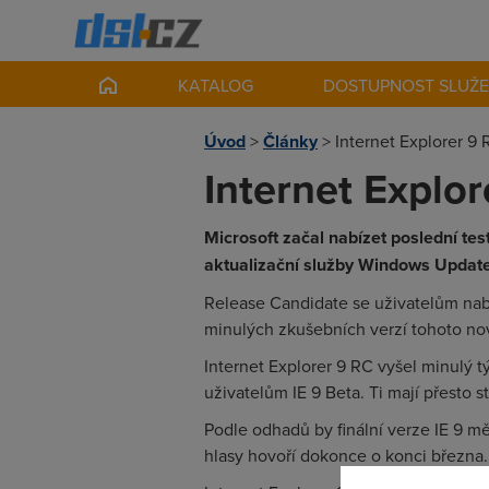
KATALOG
DOSTUPNOST SLUŽ
Úvod
>
Články
>
Internet Explorer 9
Internet Explo
Microsoft začal nabízet poslední tes
aktualizační služby Windows Update
Release Candidate se uživatelům nab
minulých zkušebních verzí tohoto n
Internet Explorer 9 RC vyšel minulý
uživatelům IE 9 Beta. Ti mají přesto s
Podle odhadů by finální verze IE 9 měl
hlasy hovoří dokonce o konci března.