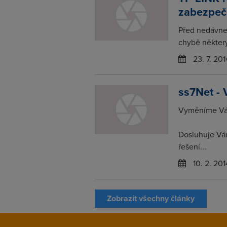
zabezpeč
Před nedávne
chybě některý
23. 7. 201
ss7Net - 
Vyměníme Vám
Dosluhuje Vá
řešení...
10. 2. 201
Zobrazit všechny články