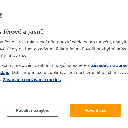
dalších nových produktů Microsoftu není určena pro
í používat nejmodernější prohlížeče, musejí sáhnout
ogle Chrome, Opera nebo Firefox. Všichni takoví
vanější OS na světě -- Windows XP -- stále podporují.
tele přimět k upgradu na Windows Vista nebo
 férově a jasně
V če
zryc
na Povolit vše nám umožníte použití cookies pro funkční, analyti
se 
vé účely na tomto zařízení. Kliknutím na Povolit nezbytné můžet
měře
 úplně zakázat.
mací o zpracování osobních údajů naleznete v
Zásadách o zprac
Ry
údajů
. Další informace o cookies a možnosti změnit jejich nastav
na
 v
Zásadách používání cookies
.
 cookies chcete dozvědět více, další podrobnosti najdete na t
Povolit nezbytné
Povolit vše