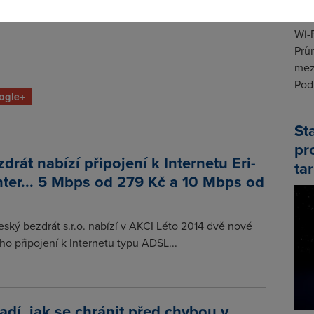
Wi-F
Prů
mez
Podí
ogle+
St
pr
drát nabízí připojení k Internetu Eri-
tar
ter... 5 Mbps od 279 Kč a 10 Mbps od
ský bezdrát s.r.o. nabízí v AKCI Léto 2014 dvě nové
o připojení k Internetu typu ADSL...
adí, jak se chránit před chybou v