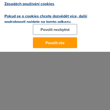
Nový Internet Explorer však jako i jiné produkty Microsoftu
Zásadách používání cookies
.
nefunguje na operačních systémech Windows XP. Jejich
uživatelé si však mohou stáhnout ostatní moderní prohlížeče
Pokud se o cookies chcete dozvědět více, další
v posledních verzích, tedy Operu, Chrome nebo Firefox.
podrobnosti najdete na tomto odkazu.
10. 3. 2011
Povolit nezbytné
Autor:
Redakce DSL.cz
Povolit vše