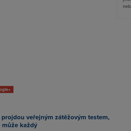
nebu
ogle+
 projdou veřejným zátěžovým testem,
e může každý