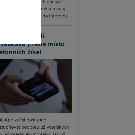
ceX podle informací Financial
s připravuje další krok v rozvoji
linku. Vedle satelitního internetu...
atsApp zavádí
ivatelská jména místo
lefonních čísel
tsApp začal postupně
ístupňovat podporu uživatelských
. Při předávání kontaktu tak už