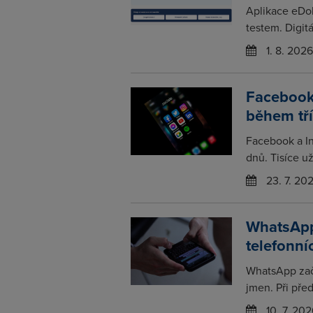
Aplikace eDo
testem. Digitá
1. 8. 2026
Facebook
během tř
Facebook a In
dnů. Tisíce už
23. 7. 20
WhatsApp
telefonní
WhatsApp zač
jmen. Při pře
10. 7. 202