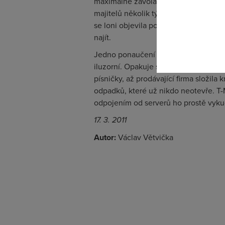
maximálně zavolat a poslat SMS. Masi
odkazu.
majitelů několik týdnů bez přístupu 
se loni objevila poslední verze. Nav
najít.
Jedno ponaučení z toho ale plyne – 
iluzorní. Opakuje se totiž situace, k
písničky, až prodávající firma složila k
odpadků, které už nikdo neotevře. T-M
odpojením od serverů ho prostě vyku
17. 3. 2011
Autor:
Václav Větvička