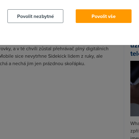
vní výpadek, po kterém v roce 2009 byly tisíce
Spa
ke svým datům, začal Sidekicku zvonit umíráček, proto
Time
íc většinu dat se mágům z Redmondu nikdy nepodařilo
Povolit nezbytné
Povolit vše
Star
služby založené na cloudu jsou do značné míry
Wh
dy se tak dlouho on-linově prodávaly digitálně chráněné
už
rovky, a v té chvíli zůstal přehrávač plný digitálních
te
obile sice nevytrhne Sidekick lidem z ruky, ale
chá a nechá jim jen prázdnou skořápku.
Wha
zpř
jmen