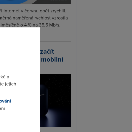
i internet v červnu opět zrychlil.
měrná naměřená rychlost vzrostla
iměsíčně o 4 % na 35,5 Mb/s.
vejte...
arlink plánuje začít
odávat vlastní mobilní
ify
cké a
e jejich
ování
ení
omto