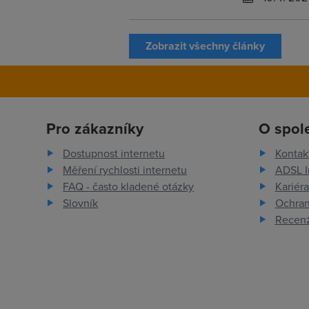
Zobrazit všechny články
Pro zákazníky
O spol
Dostupnost internetu
Kontak
Měření rychlosti internetu
ADSL I
FAQ - často kladené otázky
Kariéra
Slovník
Ochran
Recenz