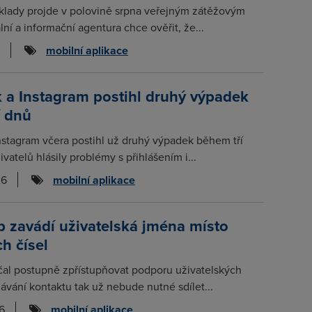
klady projde v polovině srpna veřejným zátěžovým
lní a informační agentura chce ověřit, že...
mobilní aplikace
 a Instagram postihl druhý výpadek
í dnů
stagram včera postihl už druhý výpadek během tří
ivatelů hlásily problémy s přihlášením i...
26
mobilní aplikace
 zavádí uživatelská jména místo
ch čísel
al postupně zpřístupňovat podporu uživatelských
dávání kontaktu tak už nebude nutné sdílet...
6
mobilní aplikace