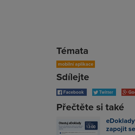
Témata
mobilní aplikace
Sdílejte
Facebook
Twitter
Go
Přečtěte si také
eDoklady
zapojit s