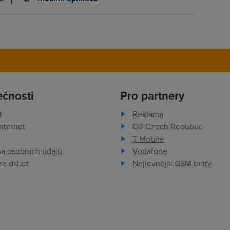
ečnosti
Pro partnery
t
Reklama
nternet
O2 Czech Republic
T-Mobile
a osobních údajů
Vodafone
e dsl.cz
Nejlevnější GSM tarify