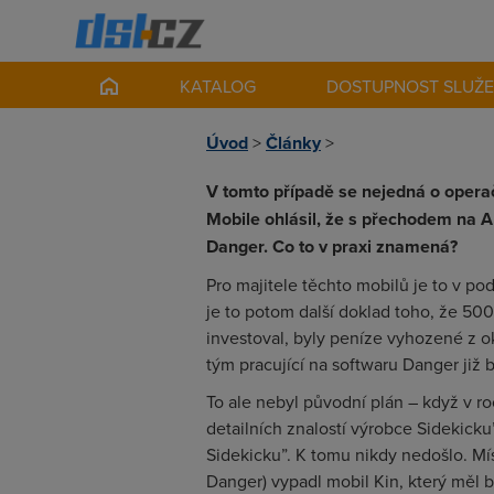
KATALOG
DOSTUPNOST SLUŽ
Úvod
>
Články
>
V tomto případě se nejedná o operač
Mobile ohlásil, že s přechodem na 
Danger. Co to v praxi znamená?
Pro majitele těchto mobilů je to v po
je to potom další doklad toho, že 500
investoval, byly peníze vyhozené z o
tým pracující na softwaru Danger již
To ale nebyl původní plán – když v r
detailních znalostí výrobce Sidekick
Sidekicku”. K tomu nikdy nedošlo. Mís
Danger) vypadl mobil Kin, který měl b