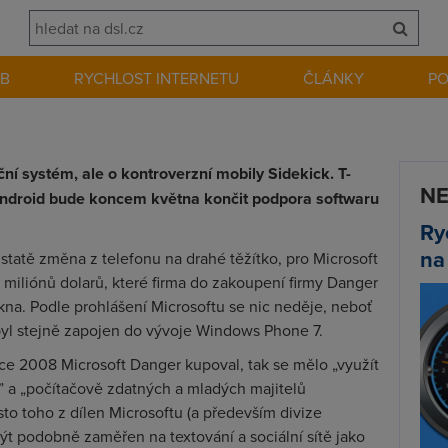
EB
RYCHLOST INTERNETU
ČLÁNKY
P
ní systém, ale o kontroverzní mobily Sidekick. T-
NE
Android bude koncem května končit podpora softwaru
Ry
na
dstatě změna z telefonu na drahé těžítko, pro Microsoft
 miliónů dolarů, které firma do zakoupení firmy Danger
kna. Podle prohlášení Microsoftu se nic neděje, neboť
 byl stejně zapojen do vývoje Windows Phone 7.
oce 2008 Microsoft Danger kupoval, tak se mělo „využít
u” a „počítačově zdatných a mladých majitelů
to toho z dílen Microsoftu (a především divize
ýt podobně zaměřen na textování a sociální sítě jako