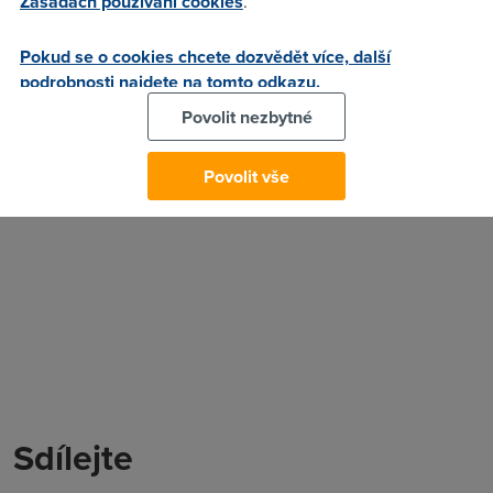
Zásadách používání cookies
.
komentovat.
15. 3. 2011
Pokud se o cookies chcete dozvědět více, další
Autor:
Redakce DSL.cz
podrobnosti najdete na tomto odkazu.
Povolit nezbytné
Povolit vše
Sdílejte