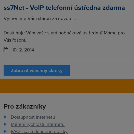
ss7Net - VoIP telefonní ústředna zdarma
Vyměníme Vám starou za novou ...
Dosluhuje Vám vaše stará pobočková ústředna? Máme pro
Vás řešení...
10. 2. 2014
Zobrazit všechny články
Pro zákazníky
Dostupnost internetu
Měření rychlosti internetu
FAQ - často kladené otázky