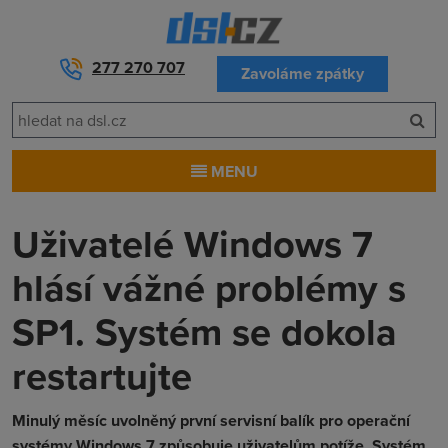
277 270 707
Zavoláme zpátky
MENU
Uživatelé Windows 7
hlásí vážné problémy s
SP1. Systém se dokola
restartujte
Minulý měsíc uvolněný první servisní balík pro operační
systémy Windows 7 způsobuje uživatelům potíže. Systém