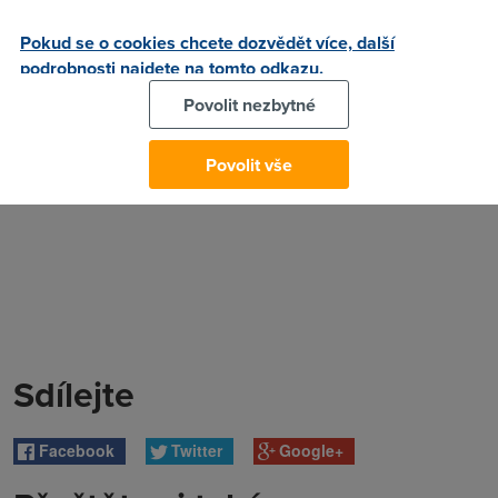
Autor:
Redakce DSL.cz
Pokud se o cookies chcete dozvědět více, další
podrobnosti najdete na tomto odkazu.
Povolit nezbytné
Povolit vše
Sdílejte
Facebook
Twitter
Google+