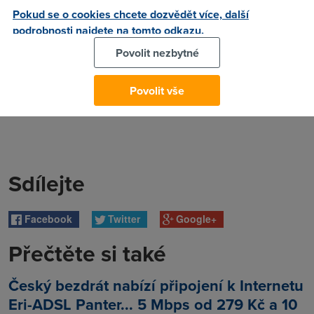
Pokud se o cookies chcete dozvědět více, další
podrobnosti najdete na tomto odkazu.
Povolit nezbytné
Povolit vše
Sdílejte
Facebook
Twitter
Google+
Přečtěte si také
Český bezdrát nabízí připojení k Internetu
Eri-ADSL Panter... 5 Mbps od 279 Kč a 10