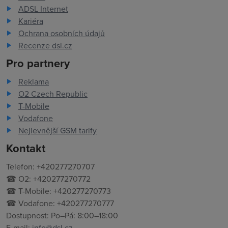
ADSL Internet
Kariéra
Ochrana osobních údajů
Recenze dsl.cz
Pro partnery
Reklama
O2 Czech Republic
T-Mobile
Vodafone
Nejlevnější GSM tarify
Kontakt
Telefon: +420277270707
☎ O2: +420277270772
☎ T-Mobile: +420277270773
☎ Vodafone: +420277270777
Dostupnost: Po–Pá: 8:00–18:00
E-mail:
info@dsl.cz