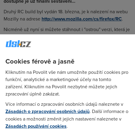
dostupné je už finální sestavení...
Druhý RC build byl vydán 18. března, je k nalezení na webu
Mozilly na adrese
http://www.mozilla.com/cs/firefox/RC
.
Nicméně už nyní si můžete stáhnout i "ostrou" verzi, která je
plánovaná na vydání během dne až dvou. Dostupné jsou
verze pro Windows, Linux i Mac OS X. Uživatelé finální verzi
vydolovali z FTP serveru Mozilly. Teď jsou ke stažení z webu
FileForum BetaNews:
Cookies férově a jasně
Windows
Kliknutím na Povolit vše nám umožníte použití cookies pro
Linux
funkční, analytické a marketingové účely na tomto
zařízení. Kliknutím na Povolit nezbytné můžete jejich
Mac OS X
zpracování úplně zakázat.
21. 3. 2011
Více informací o zpracování osobních údajů naleznete v
Autor:
Redakce DSL.cz
Zásadách o zpracování osobních údajů
. Další informace o
cookies a možnosti změnit jejich nastavení naleznete v
Zásadách používání cookies
.