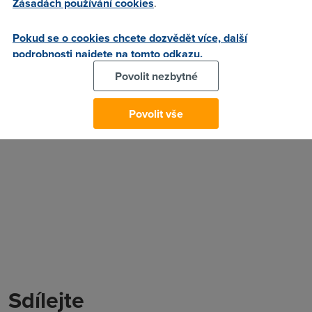
Zásadách používání cookies
.
Text nálezu je dostupný
zde
[PDF, 441,08 kB].
1. 4. 2011
Pokud se o cookies chcete dozvědět více, další
podrobnosti najdete na tomto odkazu.
Autor:
Redakce DSL.cz
Povolit nezbytné
Povolit vše
Sdílejte