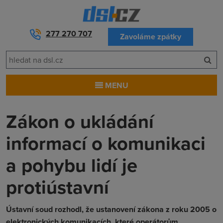
277 270 707
Zavoláme zpátky
MENU
Zákon o ukládání
informací o komunikaci
a pohybu lidí je
protiústavní
Ústavní soud rozhodl, že ustanovení zákona z roku 2005 o
elektronických komunikacích, které operátorům