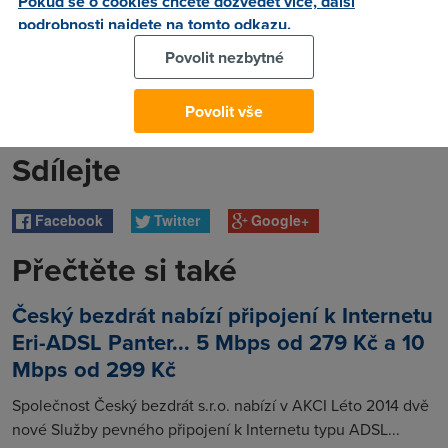
Pokud se o cookies chcete dozvědět více, další
podrobnosti najdete na tomto odkazu.
Povolit nezbytné
Povolit vše
Sdílejte
Facebook
Twitter
Google+
Přečtěte si také
Český bezdrát nabízí připojení k Internetu
Eri-ADSL Panter... 5 Mbps od 279 Kč a 10
Mbps od 299 Kč
Společnost Český bezdrát s.r.o. nabízí v AKCI Léto 2014 dvě
nové Služby pevného připojení k Internetu typu ADSL...