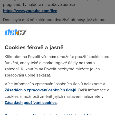
programů. Ty najdete na webové adrese
https://www.youtube.com/live
.
Dnes bylo možné zhlédnout dva živě přenosy, jež ale pro
našince zas tak extra nebyly: a to třeba přenos z indické ligy
kriketu nebo přednášku na Stanfordově univerzitě o
tabákovém průmyslu.
Cookies férově a jasně
YouTube později umožní i svým návštěvníkům zřídit si vlastní
živý kanál, teď však spolupracuje jen s vybranými partnery.
Kliknutím na Povolit vše nám umožníte použití cookies pro
11. 4. 2011
funkční, analytické a marketingové účely na tomto
zařízení. Kliknutím na Povolit nezbytné můžete jejich
Autor:
Redakce DSL.cz
zpracování úplně zakázat.
Více informací o zpracování osobních údajů naleznete v
Zásadách o zpracování osobních údajů
. Další informace o
cookies a možnosti změnit jejich nastavení naleznete v
Zásadách používání cookies
.