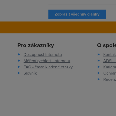
Zobrazit všechny články
Pro zákazníky
O spol
Dostupnost internetu
Kontak
Měření rychlosti internetu
ADSL I
FAQ - často kladené otázky
Kariéra
Slovník
Ochran
Recenz