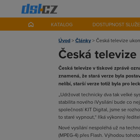
KATALOG
DOSTUPNOST SLUŽ
Úvod
>
Články
>
Česká televize ukonč
Česká televize 
Česká televize v tiskové zprávě ozná
znamená, že stará verze byla post
nelíbí, starší verze totiž byla pro l
„Udržovat technicky dva tak velké sy
stabilita nového iVysílání bude co n
společností KIT Digital, jsme se rozho
to staré vypnout,“ říká výkonný ředit
Nové vysílání nespoléhá už na techno
(MPEG-4) přes Flash. Výhodou tohoto 