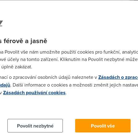
blémů fungovalo výhradně na operačních systémech
plnohodnotně a snadno využívat i uživatelé Linuxu a
 Nicméně někteří uživatelé hlásí různé jiné problémy a
warové prostředky. Vzhledem k tomu, že standard
evizi zatím nedá moc vyčítat absence právě
V če
 férově a jasně
, audio Ogg).
zryc
se 
ání v externím přehrávači (např. VLC), což mnozí
na Povolit vše nám umožníte použití cookies pro funkční, analyti
měře
telnost velikosti obrazu apod. Tato možnost
vé účely na tomto zařízení. Kliknutím na Povolit nezbytné můžet
i však nezamlouvala – nějakou dobu totiž již nešlo ze
 úplně zakázat.
URL streamu, ta byla hashovaná.
Ry
mací o zpracování osobních údajů naleznete v
Zásadách o zprac
na
údajů
. Další informace o cookies a možnosti změnit jejich nastav
 v
Zásadách používání cookies
.
 cookies chcete dozvědět více, další podrobnosti najdete na t
Povolit nezbytné
Povolit vše