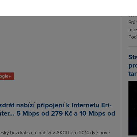
Wi-F
Prů
mez
Podí
St
pr
tar
ogle+
drát nabízí připojení k Internetu Eri-
ter... 5 Mbps od 279 Kč a 10 Mbps od
ský bezdrát s.r.o. nabízí v AKCI Léto 2014 dvě nové