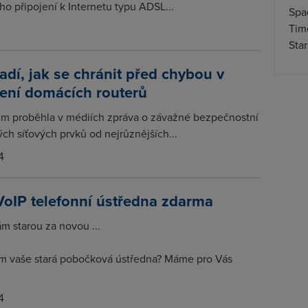
o připojení k Internetu typu ADSL...
Spa
Time
Star
adí, jak se chránit před chybou v
ení domácích routerů
m proběhla v médiích zpráva o závažné bezpečnostní
ch síťových prvků od nejrůznějších...
4
VoIP telefonní ústředna zdarma
 starou za novou ...
m vaše stará pobočková ústředna? Máme pro Vás
4