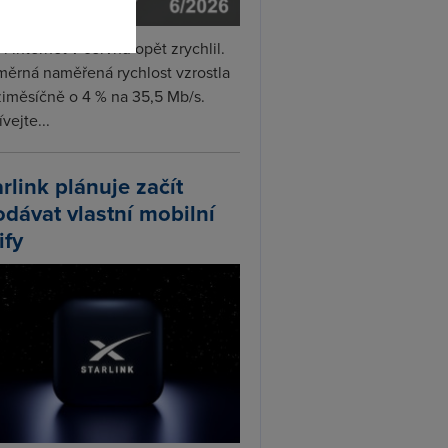
i internet v červnu opět zrychlil.
měrná naměřená rychlost vzrostla
iměsíčně o 4 % na 35,5 Mb/s.
vejte...
arlink plánuje začít
odávat vlastní mobilní
ify