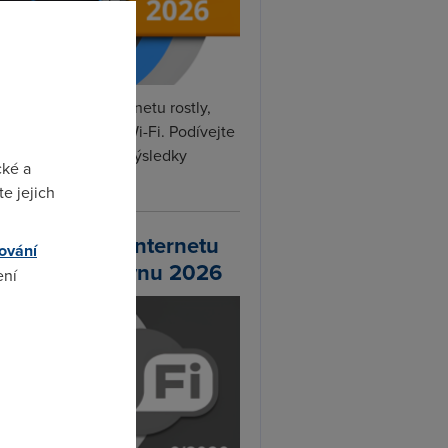
rvnu rychlosti internetu rostly,
hlily DSL, optika i Wi-Fi. Podívejte
na naše nejnovější výsledky
cké a
ní...
e jejich
chlosti Wi-Fi internetu
ování
 DSL.cz v červnu 2026
ení
omto