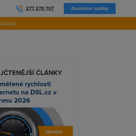
277 270 707
Zavoláme zpátky
ORADNA
JČTENĚJŠÍ ČLÁNKY
měřené rychlosti
ternetu na DSL.cz v
rvnu 2026