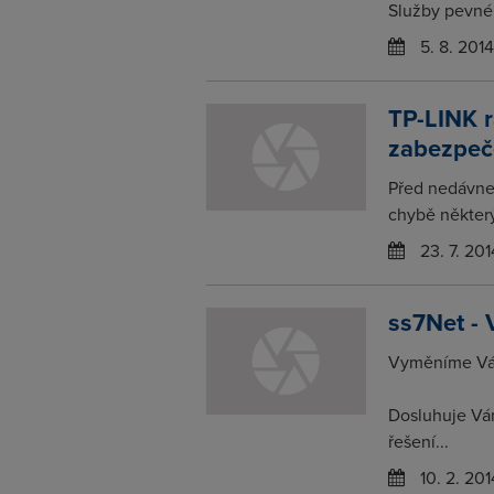
Služby pevnéh
5. 8. 2014
TP-LINK r
zabezpeč
Před nedávne
chybě některý
23. 7. 201
ss7Net - 
Vyměníme Vám
Dosluhuje Vá
řešení...
10. 2. 201