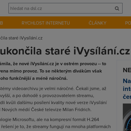
EB
RYCHLOST INTERNETU
ČLÁNKY
P
ila staré iVysílání.cz
ukončila staré iVysílání.cz
mila, že nové iVysílání.cz je v ostrém provozu -- to
NE
avena mimo provoz. To se některým divákům však
eckoho funkčnější a méně náročná.
Na
in
stémy videoarchivu je velmi náročné. Čekali jsme, až
če
ejvyšší, a po dohodě s provozovatelem streamu,
dli kvůli dalšímu posílení kvality nové verze iVysílání
el Nových médií České televize Milan Fridrich.
logie Microsoftu, ale na kompresní formát H.264
řešení je to, že streamy fungují na mnoha platformách