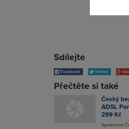
Sdílejte
Facebook
Twitter
Go
Přečtěte si také
Český bez
ADSL Pan
299 Kč
Společnost Če