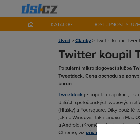
KATALOG
DOSTUPNOST SLUŽ
Úvod
>
Články
>
Twitter koupil Twee
Twitter koupil
Populární mikroblogovací služba Twit
Tweetdeck. Cena obchodu se pohybuj
korun.
Tweetdeck
je populární aplikací, jež
dalších společenských webových sítí
(Hlášky) a Foursquare. Díky použité 
jak na Windows, tak i Linuxu a Mac O
a Android. (Kromě nativní aplikace v
Chrome, viz
příslušná aplikace v o