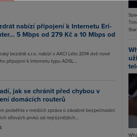
Spa
Time
drát nabízí připojení k Internetu Eri-
Star
ter... 5 Mbps od 279 Kč a 10 Mbps od
Wh
ský bezdrát s.r.o. nabízí v AKCI Léto 2014 dvě nové
už
o připojení k Internetu typu ADSL...
te
adí, jak se chránit před chybou v
ení domácích routerů
m proběhla v médiích zpráva o závažné bezpečnostní
ch síťových prvků od nejrůznějších...
4
Wha