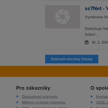
ss7Net - 
Vyměníme Vám
Dosluhuje Vá
řešení...
10. 2. 201
Zobrazit všechny články
Pro zákazníky
O spol
Dostupnost internetu
Kontak
Měření rychlosti internetu
ADSL I