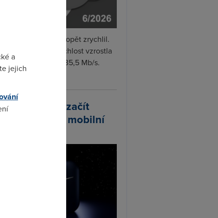
i internet v červnu opět zrychlil.
měrná naměřená rychlost vzrostla
cké a
iměsíčně o 4 % na 35,5 Mb/s.
e jejich
vejte...
ování
arlink plánuje začít
ení
odávat vlastní mobilní
ify
omto