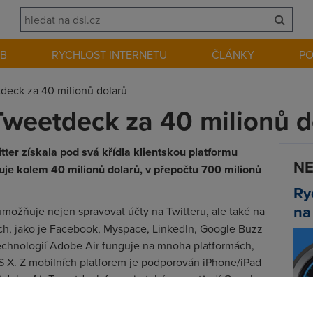
EB
RYCHLOST INTERNETU
ČLÁNKY
P
tdeck za 40 milionů dolarů
 Tweetdeck za 40 milionů d
ter získala pod svá křídla klientskou platformu
NE
e kolem 40 milionů dolarů, v přepočtu 700 milionů
Ry
na
 umožňuje nejen spravovat účty na Twitteru, ale také na
ch, jako je Facebook, Myspace, LinkedIn, Google Buzz
technologií Adobe Air funguje na mnoha platformách,
S X. Z mobilních platforem je podporován iPhone/iPad
 Adobe Air Tweetdeck funguje také v prostředí Google
bchodu Chrome
).