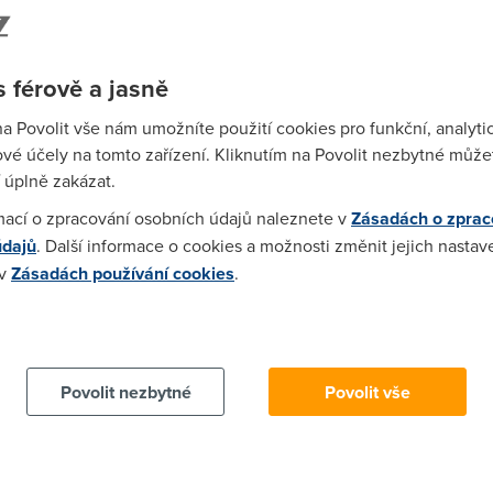
 férově a jasně
Wi-F
Prů
na Povolit vše nám umožníte použití cookies pro funkční, analyti
mez
vé účely na tomto zařízení. Kliknutím na Povolit nezbytné můžet
Podí
 úplně zakázat.
mací o zpracování osobních údajů naleznete v
Zásadách o zprac
St
údajů
. Další informace o cookies a možnosti změnit jejich nastav
pr
 v
Zásadách používání cookies
.
tar
 cookies chcete dozvědět více, další podrobnosti najdete na t
Povolit nezbytné
Povolit vše
ogle+