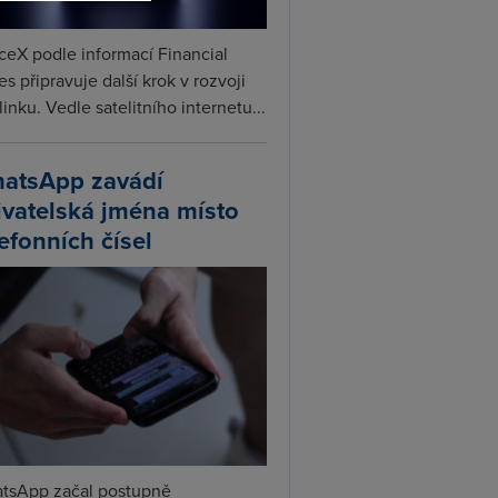
ceX podle informací Financial
s připravuje další krok v rozvoji
linku. Vedle satelitního internetu...
atsApp zavádí
ivatelská jména místo
lefonních čísel
tsApp začal postupně