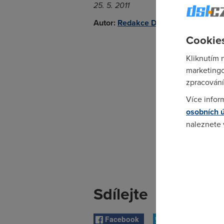
25. 5. 2011
Autor:
Redakce DSL.cz
Cookies
Kliknutím 
marketingo
zpracování
Více infor
osobních 
naleznete
Pokud se o
odkazu.
Sdílejte
Facebook
Twitter
Go