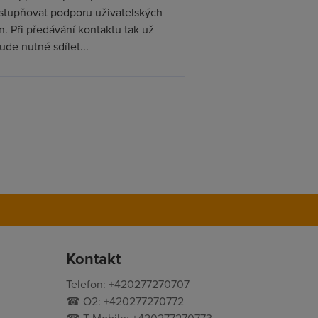
ístupňovat podporu uživatelských
. Při předávání kontaktu tak už
de nutné sdílet...
Kontakt
Telefon: +420277270707
☎ O2: +420277270772