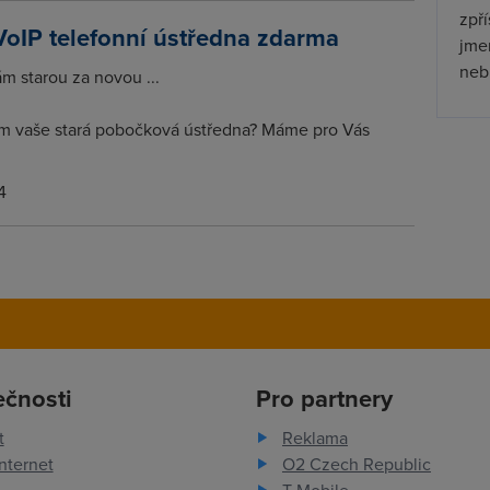
zpř
VoIP telefonní ústředna zdarma
jmen
nebu
 starou za novou ...
m vaše stará pobočková ústředna? Máme pro Vás
4
ečnosti
Pro partnery
t
Reklama
nternet
O2 Czech Republic