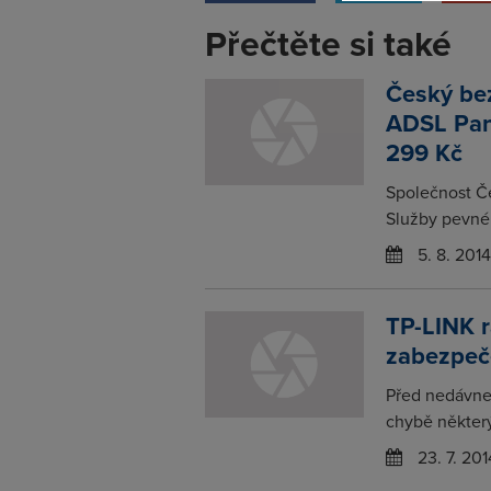
Přečtěte si také
Český bez
ADSL Pan
299 Kč
Společnost Če
Služby pevnéh
5. 8. 2014
TP-LINK r
zabezpeč
Před nedávne
chybě některý
23. 7. 201